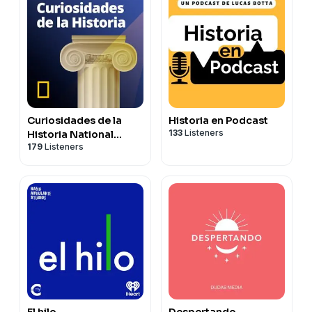
Curiosidades de la
Historia en Podcast
133
Listeners
Historia National
179
Listeners
Geographic
El hilo
Despertando