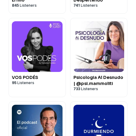
845
Listeners
741
Listeners
VOS PODÉS
Psicologia Al Desnudo
95
Listeners
| @psi.mammoliti
733
Listeners