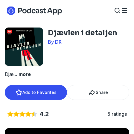
Djævlen i detaljen
By DR
Djæ
...
more
Add to Favorites
Share
4.2
5 ratings