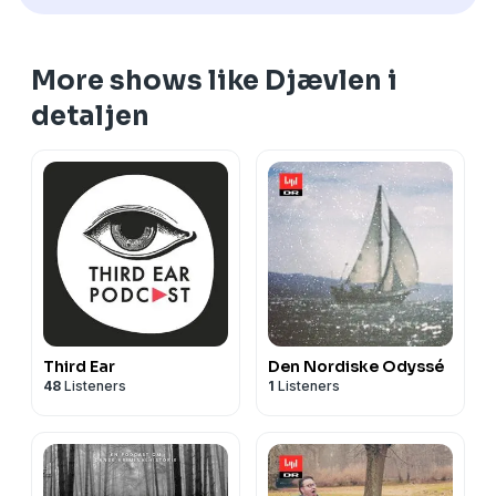
More shows like Djævlen i
detaljen
Third Ear
Den Nordiske Odyssé
48
Listeners
1
Listeners