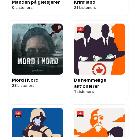
Manden på gletsjeren
Krimiland
0
Listeners
21
Listeners
Mord i Nord
De hemmelige
23
Listeners
aktionærer
1
Listeners