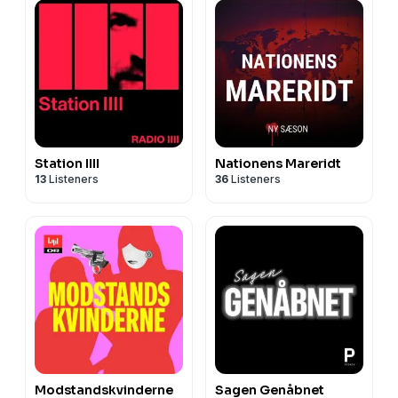
Station IIII
Nationens Mareridt
13
Listeners
36
Listeners
Modstandskvinderne
Sagen Genåbnet