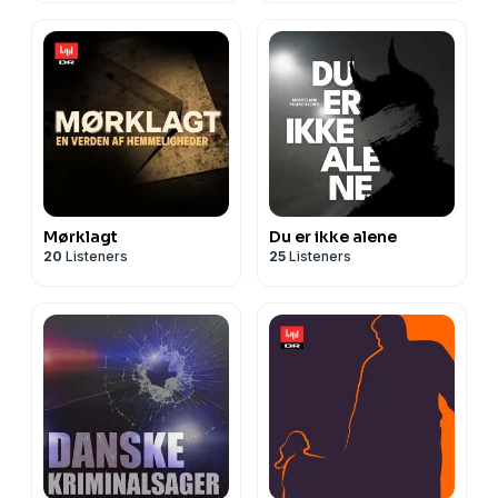
Mørklagt
Du er ikke alene
20
Listeners
25
Listeners