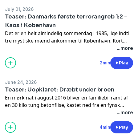
bombeangrebene i København. Hør hele afsnittet i
DR
July 01, 2026
Lyd
Teaser: Danmarks første terrorangreb 1:2 -
Kaos i København
Det er en helt almindelig sommerdag i 1985, lige indtil
tre mystiske mænd ankommer til København. Kort
efter springer to bomber midt i hovedstadens gader.
...more
Forvirringen er total, og politiet er slet ikke forberedt
på det: International terror er for første gang kommet
2min
Play
til Danmark. Djævlen i detaljen fortæller i det her afsnit
om den dramatiske dag sekund for sekund. Hør hele
June 24, 2026
afsnittet i
DR Lyd
.
Teaser: Uopklaret: Dræbt under broen
En mørk nat i august 2016 bliver en familiebil ramt af
en 30 kilo tung betonflise, kastet ned fra en fynsk
motorvejsbro. En kvinde bliver dræbt på stedet, og
...more
hendes mand bliver invalideret. Tragedien viser sig at
være en del af en række stenkast fra motorvejsbroer i
4min
Play
området. Politiet står med dna fra mulige