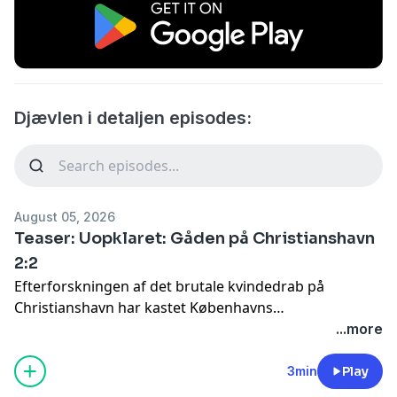
Djævlen i detaljen episodes:
August 05, 2026
Teaser: Uopklaret: Gåden på Christianshavn
2:2
Efterforskningen af det brutale kvindedrab på
Christianshavn har kastet Københavns
Opdagelsespoliti ud i et sandt mareridt. Sagen er svær,
...more
for efterforskerne står uden det vigtige
gerningsvåben, og sandheden glider dem langsomt af
3min
Play
hænde. Tilbage står to vidt forskellige mistænkte: