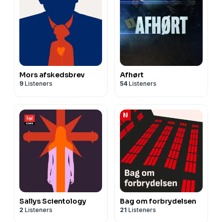
Mors afskedsbrev
Afhørt
9
Listeners
54
Listeners
Sallys Scientology
Bag om forbrydelsen
2
Listeners
21
Listeners