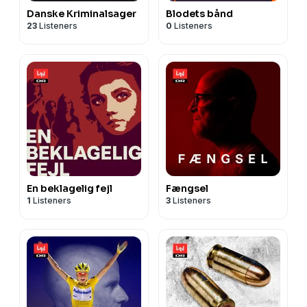
Danske Kriminalsager
Blodets bånd
23
Listeners
0
Listeners
En beklagelig fejl
Fængsel
1
Listeners
3
Listeners