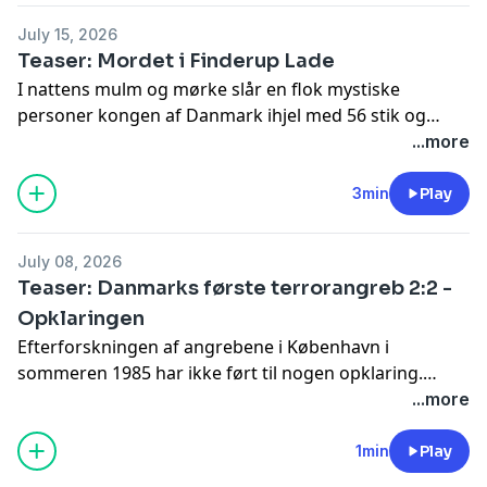
pirat, der terroriserede de danske farvande og
July 15, 2026
brændte kystbyer ned. Hør hele afsnittet i
DR Lyd
Teaser: Mordet i Finderup Lade
I nattens mulm og mørke slår en flok mystiske
personer kongen af Danmark ihjel med 56 stik og
kølleslag i hovedet. Kong Erik Klipping er død, brutalt
...more
dræbt i en lade i Jylland. Hvem er drabsmændene, og
hvorfor skulle den danske konge dø? Djævlen i
3min
Play
detaljen fortæller i dette afsnit om
Danmarkshistoriens største mordmysterium, en
July 08, 2026
dramatisk fortælling fra virkeligheden, der får
Teaser: Danmarks første terrorangreb 2:2 -
fiktionen til at blegne. Hør hele afsnittet i
DR Lyd
Opklaringen
Efterforskningen af angrebene i København i
sommeren 1985 har ikke ført til nogen opklaring.
Ingen aner, hvem de tre mystiske mænd er. Det ændrer
...more
sig pludselig, da et passagerfly eksploderer i luften
over en lille skotsk by. For den katastrofe ender på
1min
Play
forunderlig vis med at sætte gang i opklaringen af