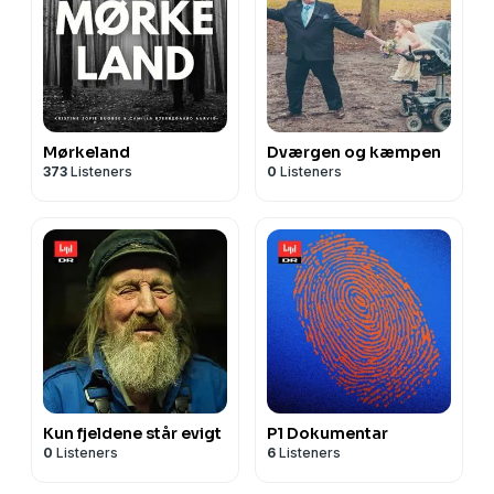
Mørkeland
Dværgen og kæmpen
373
Listeners
0
Listeners
Kun fjeldene står evigt
P1 Dokumentar
0
Listeners
6
Listeners