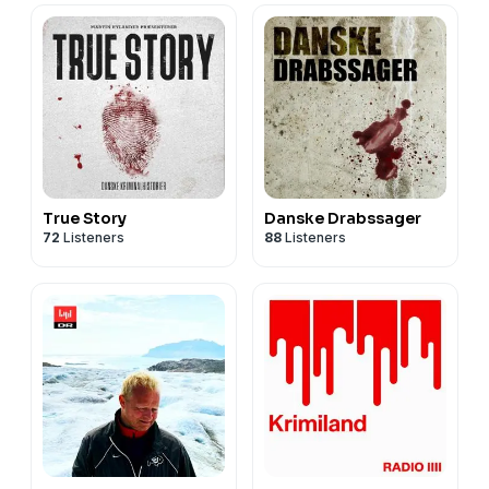
True Story
Danske Drabssager
72
Listeners
88
Listeners