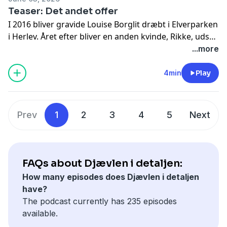
om, at de danske havne er langt mere sårbare, end vi
Teaser: Det andet offer
tror. Hør hele afsnittet i
DR Lyd
I 2016 bliver gravide Louise Borglit dræbt i Elverparken
i Herlev. Året efter bliver en anden kvinde, Rikke, udsat
for et brutalt drabsforsøg af sin kæreste, Alexander
...more
Toro Mølmann. Hvad ingen ved er, at det er den
samme gerningsmand. En ny bog om sagen sætter nu
4min
Play
fokus på, at politiet reelt havde kontakt med Alexander
umiddelbart efter drabet i 2016, men valgte at lade
ham gå, hvorefter Rikke blev hans andet offer. Hør
Prev
1
2
3
4
5
Next
hele afsnittet i
DR Lyd
FAQs about Djævlen i detaljen:
How many episodes does Djævlen i detaljen
have?
The podcast currently has 235 episodes
available.