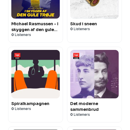
Michael Rasmussen - I
Skud i sneen
0
Listeners
skyggen af den gule
0
Listeners
trøje
Spiralkampagnen
Det moderne
0
Listeners
sammenbrud
0
Listeners