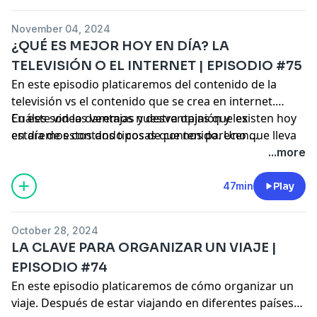
November 04, 2024
¿QUÉ ES MEJOR HOY EN DÍA? LA
TELEVISIÓN O EL INTERNET | EPISODIO #75
En este episodio platicaremos del contenido de la
televisión vs el contenido que se crea en internet.
Cuáles son las ventajas y desventajas que existen hoy
En este video daremos nuestra opinión y les
en día de estos dos tipos de contenido. Uno que lleva
estaremos contando cosas que nos parecen
existiendo décadas, y uno que tiene unos pocos años.
interesantes de cada uno de los contenidos. Nosotros
...more
somos parte del contenido digital, así que nos gustaría
compartir nuestra opinión con ustedes.
47min
Play
October 28, 2024
LA CLAVE PARA ORGANIZAR UN VIAJE |
EPISODIO #74
En este episodio platicaremos de cómo organizar un
viaje. Después de estar viajando en diferentes países