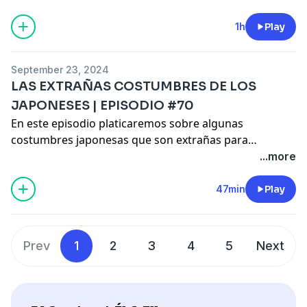
se elevan, la oferta se escasea y el clima no es
realmente el ideal, con temperaturas por arriba de los
1h
Play
35º C. Muchas veces no podrás disfrutar tu viaje tanto
como quisieras.
September 23, 2024
LAS EXTRAÑAS COSTUMBRES DE LOS
JAPONESES | EPISODIO #70
En este episodio platicaremos sobre algunas
costumbres japonesas que son extrañas para
nosotros. Al ser una cultura tan distinta a la que
...more
estamos acostumbrados, tienen algunas tradiciones
curiosas que queremos compartir con ustedes y
47min
Play
escuchar su opinión. Tuvimos la oportunidad de pasar
3 semanas viajando por Japón, y logramos conocer un
poco de su cultura y tradiciones, las cuales les
Prev
1
2
3
4
5
Next
contaremos en este episodio.