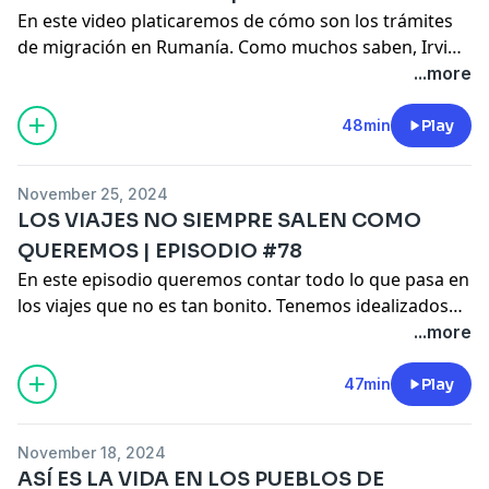
En este video platicaremos de cómo son los trámites
de migración en Rumanía. Como muchos saben, Irving
es mexicano, y para poder vivir en Rumanía, tiene que
...more
tener una residencia. El problema es que, después de
5 años, se venció y era momento de renovarla.
48min
Play
Tuvimos algunos problemas que hoy queremos
compartirles.
November 25, 2024
LOS VIAJES NO SIEMPRE SALEN COMO
QUEREMOS | EPISODIO #78
En este episodio queremos contar todo lo que pasa en
los viajes que no es tan bonito. Tenemos idealizados
los viajes, como si todo fuera perfecto y siempre
...more
saliera bien, pero realmente no es así. Siempre hay
contratiempos y cosas que no salen como las
47min
Play
planeaste, y hoy queremos platicar sobre todas esas
situaciones que nos han pasado.
November 18, 2024
ASÍ ES LA VIDA EN LOS PUEBLOS DE