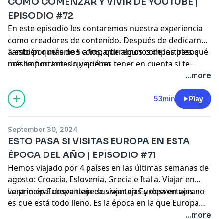
COMO COMENZAR Y VIVIR DE YOUTUBE |
EPISODIO #72
En este episodio les contaremos nuestra experiencia
como creadores de contenido. Después de dedicarnos
a esto por más de 5 años, queremos compartirles qué
También queremos compartir algunos de los pasos
nos ha funcionado y qué no.
más importantes que debes tener en cuenta si te
gustaría comenzar a crear contenido y hacer de esto
...more
tu trabajo.
53min
Play
September 30, 2024
ESTO PASA SI VISITAS EUROPA EN ESTA
ÉPOCA DEL AÑO | EPISODIO #71
Hemos viajado por 4 países en las últimas semanas de
agosto: Croacia, Eslovenia, Grecia e Italia. Viajar en
verano en Europa tiene sus ventajas y desventajas.
La principal desventaja de viajar en Europa en verano
es que está todo lleno. Es la época en la que Europa
recibe más turistas en todo el año, así que los precios
...more