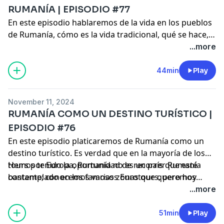
RUMANÍA | EPISODIO #77
En este episodio hablaremos de la vida en los pueblos
de Rumanía, cómo es la vida tradicional, qué se hace,
cómo se vive, qué se conserva hoy en día y qué ha ido
...more
desapareciendo con el paso de los años.
44min
Play
November 11, 2024
RUMANÍA COMO UN DESTINO TURÍSTICO |
EPISODIO #76
En este episodio platicaremos de Rumanía como un
destino turístico. Es verdad que en la mayoría de los
tours por Europa, Rumanía no es un país que esté
Hemos tenido la oportunidad de recorrer Rumanía
contemplado en los famosos Eurotours, pero hoy
bastante; conocemos varias zonas que queremos
queremos platicar sobre qué tan buena opción, o no,
recomendar y daremos algunos tips si en algún
...more
puede llegar a ser visitar este país.
momento planean visitar Rumanía.
51min
Play