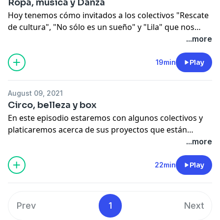
Ropa, música y Danza
Hoy tenemos cómo invitados a los colectivos "Rescate
de cultura", "No sólo es un sueño" y "Lila" que nos
platicarán acerca de sus proyectos y discutiremos
...more
sobre la cultura en Tlalpan.
19min
Play
August 09, 2021
Circo, belleza y box
En este episodio estaremos con algunos colectivos y
platicaremos acerca de sus proyectos que están
enfocados al desarrollo de comunidades
...more
22min
Play
Prev
1
Next