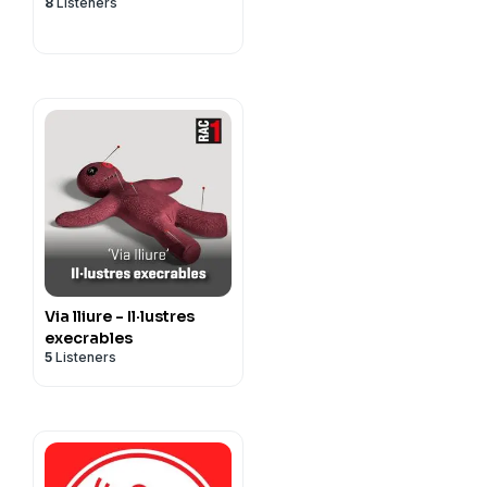
8
Listeners
Via lliure - Il·lustres
execrables
5
Listeners