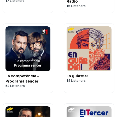
17
Listeners
Ràdio
16
Listeners
La competència -
En guàrdia!
14
Listeners
Programa sencer
52
Listeners