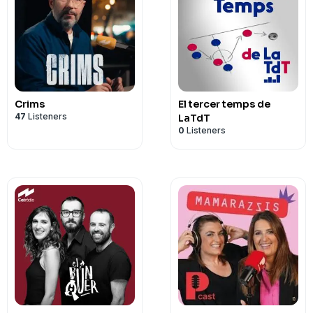
Crims
El tercer temps de
47
Listeners
LaTdT
0
Listeners