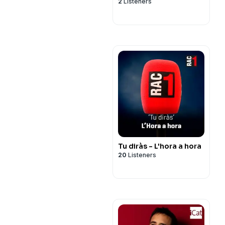
2
Listeners
Tu diràs - L'hora a hora
20
Listeners