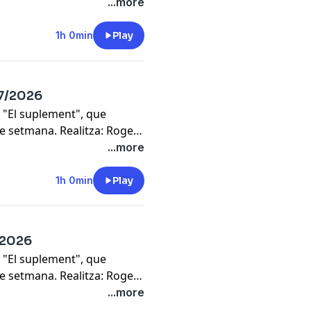
...more
1h 0min
Play
07/2026
 "El suplement", que
de setmana. Realitza: Roger
...more
1h 0min
Play
7/2026
 "El suplement", que
de setmana. Realitza: Roger
...more