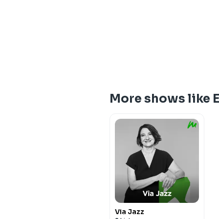
More shows like 
Via Jazz