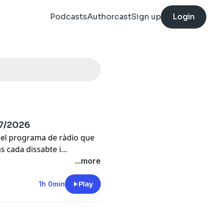
Podcasts
Authorcast
Sign up
Login
07/2026
 el programa de ràdio que
s cada dissabte i
...more
1h 0min
Play