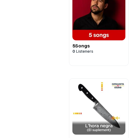
5Songs
0
Listeners