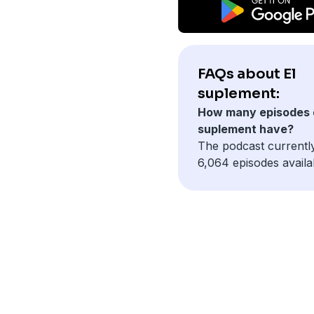
FAQs about El
suplement:
How many episodes 
suplement have?
The podcast currentl
6,064 episodes availa