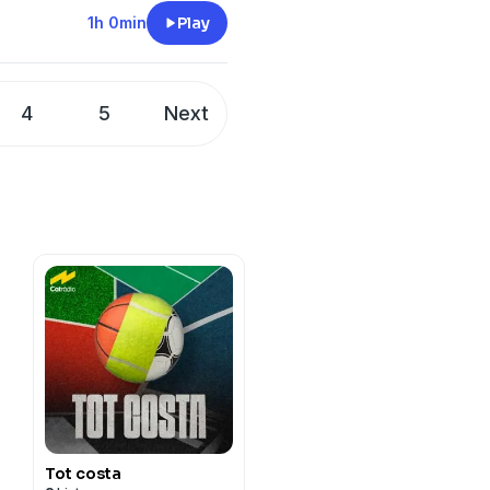
1h 0min
Play
4
5
Next
Tot costa