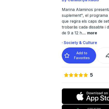
Marina Alaminos present
suplement", el programa 
que regira els caps de s
trobaràs cada dissabte i 
de 9 a 12 h.
...
more
· Society & Culture
Add to
Favorites
5