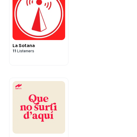
La Sotana
11
Listeners