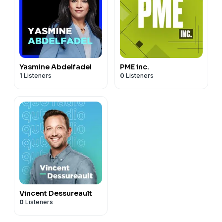
Yasmine Abdelfadel
PME inc.
1
Listeners
0
Listeners
Vincent Dessureault
0
Listeners