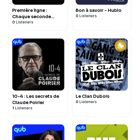
Première ligne :
Bon à savoir - Hublo
0
Listeners
Chaque seconde
0
Listeners
compte - Le balado
10-4 : Les secrets de
Le Clan Dubois
0
Listeners
Claude Poirier
1
Listeners