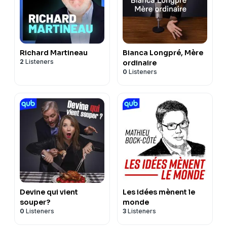
Richard Martineau
Bianca Longpré, Mère
2
Listeners
ordinaire
0
Listeners
Devine qui vient
Les idées mènent le
souper?
monde
0
Listeners
3
Listeners