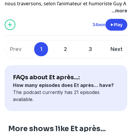
nous traversons, selon l’animateur et humoriste Guy A
https://omnystudio.com/policies/listener/fr
Lepage, c’est que même si tout le monde voyage
...more
énormément nous venons d’ici. Et c’est cet endroit-là
que nous devons faire croître en premier lieu en
34min
Play
consommant localement, et en s’assurant
d’encourager le plus possible nos commerçants d’ici.
Pour de l’information concernant l’utilisation de vos
Prev
1
2
3
Next
données personnelles -
https://omnystudio.com/policies/listener/fr
FAQs about Et après...:
How many episodes does Et après... have?
The podcast currently has 21 episodes
available.
More shows like Et après...