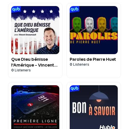
Que Dieu bénisse
Paroles de Pierre Huet
0
Listeners
l'Amérique - Vincent
0
Listeners
Dessureault