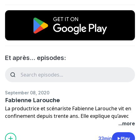
Et après... episodes:
September 08, 2020
Fabienne Larouche
La productrice et scénariste Fabienne Larouche vit en
confinement depuis trente ans. Elle explique qu’avec
son métier d'auteure, le télétravail était déjà son
...more
quotidien. Elle offre un regard lucide et réaliste sur la
situation: la crise ne changera pas le sort du monde.
33min
Play