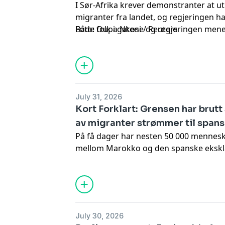
I Sør-Afrika krever demonstranter at ut
migranter fra landet, og regjeringen ha
Både folk i gatene og regjeringen men
Foto: Oupa Nkosi / Reuters
til arbeidsledighet, fattigdom og krimi
Med utenriksjournalist Tora Carlsen Ha
OsloMet Einar Braathen.
July 31, 2026
Kort Forklart: Grensen har brut
av migranter strømmer til span
På få dager har nesten 50 000 mennesk
mellom Marokko og den spanske ekskla
sjøveien med baderinger og armringer
over gjerder. Nå møter den spanske regj
dagens Kort Forklart snakker vi også 
Hamas, og Uefas kraftige reaksjoner mo
July 30, 2026