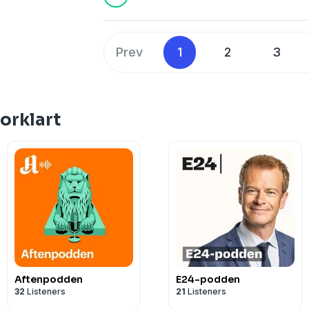
Prev
1
2
3
orklart
Aftenpodden
E24-podden
32
Listeners
21
Listeners