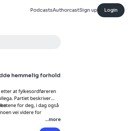
Podcasts
Authorcast
Sign up
Login
hadde hemmelig forhold
 etter at fylkesordføreren
llega. Partiet beskriver
hetene for deg, i dag også
ien.
noen vei videre for
podkast.
...more