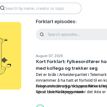
Forklart episodes:
August 07, 2026
Kort Forklart: Fylkesordfører 
med kollega og trekker seg
Det er bråk i Arbeiderpartiet i Telemark
innrømmer å ha hatt et forhold til en ko
saken som alvorlig. Vi oppsummerer ny
Programleder og produsent Rikke Lillel
om at Lise Klaveness mener det ikke er 
Gjest: Helene Skjeggestad
Infantino og om Fredrik Solvangs nye 