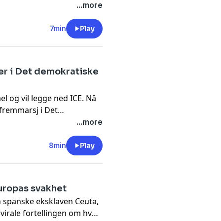
g snakker vi om Infantinos
...more
 kjente produkter er i
7min
Play
rer i Det demokratiske
rael og vil legge ned ICE. Nå
fremmarsj i Det
merer nyhetene for deg, i
...more
rasjet i månen
8min
Play
uropas svakhet
n spanske eksklaven Ceuta,
virale fortellingen om hva