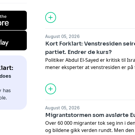
hvilke konsekvenser det kan få. I tilleg
krisemøte og hvorfor et av Norges mest
økonomisk trøbbel.
August 05, 2026
Kort Forklart: Venstresiden sei
partiet. Endrer de kurs?
Politiker Abdul El-Sayed er kritisk til Is
mener eksperter at venstresiden er på 
lart:
demokratiske partiet i USA. Vi oppsum
does
dag også om at en SpaceX-rakett har k
y has
ble.
August 05, 2026
Migrantstormen som avslørte E
Over 60 000 migranter tok seg inn i de
og bildene gikk verden rundt. Men den 