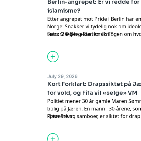
Berlin-angrepet: Er vi redde fo
islamisme?
Etter angrepet mot Pride i Berlin har en
Norge: Snakker vi tydelig nok om ideolo
terror? Og hva sier forskningen om hvo
Foto: Ole Berg-Rusten / NTB
ekstremisme? Med utenriksjournalist 
ekstremismeforsker Cathrine Thorleifs
July 29, 2026
Kort Forklart: Drapssiktet på J
for vold, og Fifa vil «selge» VM
Politiet mener 30 år gamle Maren Sømm
bolig på Jæren. En mann i 30-årene, 
kjæreste og samboer, er siktet for dra
Foto: Privat
uke før dødsfallet og var allerede unde
mot Sømme.