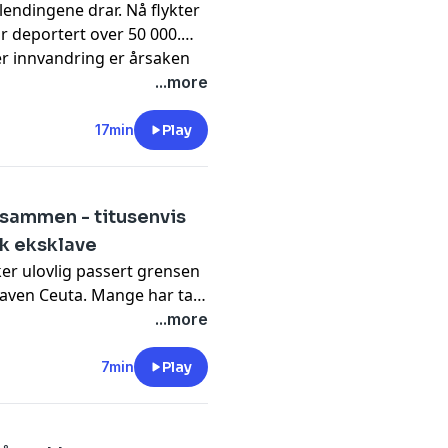
lendingene drar. Nå flykter
r deportert over 50 000.
er innvandring er årsaken
nalitet. Men stemmer det?
...more
aland og forsker ved
17min
Play
t sammen - titusenvis
sk eksklave
er ulovlig passert grensen
ven Ceuta. Mange har tatt
, mens noen har hoppet
...more
eringen massiv kritikk. I
om en mulig avvæpning av
7min
Play
t Fifa.