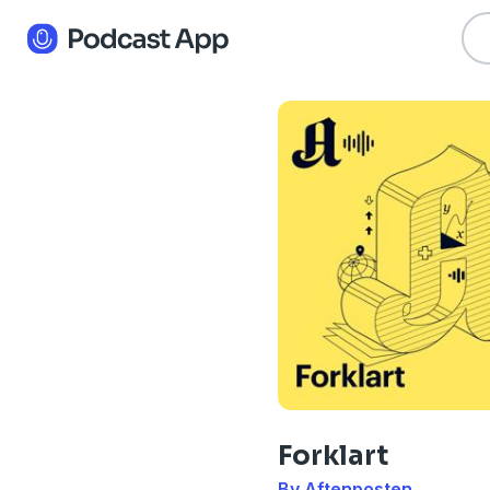
Forklart
By Aftenposten