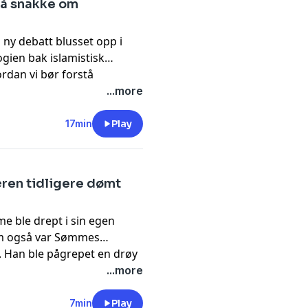
r å snakke om
 ny debatt blusset opp i
gien bak islamistisk
rdan vi bør forstå
Aurora Stray-Pedersen og
...more
son.
17min
Play
æren tidligere dømt
e ble drept i sin egen
som også var Sømmes
p. Han ble pågrepet en drøy
r etterforskning for vold
...more
7min
Play