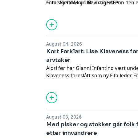
som skjedde kan bli viktigere enn den 
Foto: Abdel Majid Bziouat / AFP
Europa-korrespondent Pål Vegard Ha
Christina Pletten.
August 04, 2026
Kort Forklart: Lise Klaveness fo
arvtaker
Aldri før har Gianni Infantino vært unde
Klaveness foreslått som ny Fifa-leder. Er 
oppsummerer nyhetene for deg, i dag 
angriper Russlands største netthandel
August 03, 2026
Med pisker og stokker går folk fr
etter innvandrere