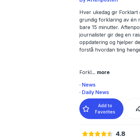
Hver ukedag gir Forklart
grundig forklaring av én 
bare 15 minutter. Aftenp
journalister gir deg en ra
oppdatering og hjelper d
forstå hvordan ting hen
Forkl
...
more
· News
· Daily News
Add to
Favorites
4.8