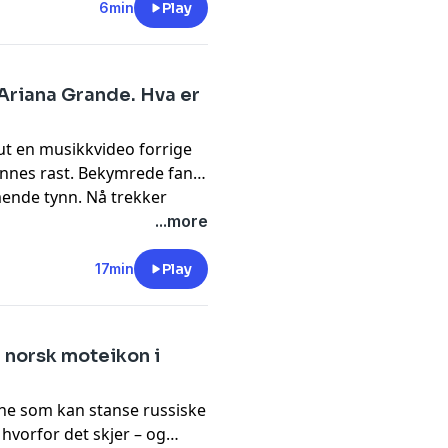
6min
Play
riana Grande. Hva er
ut en musikkvideo forrige
ennes rast. Bekymrede fans
ende tynn. Nå trekker
 skjer når andres kropp blir
...more
egentlig snakke om det?
 forsker Line Wisting.
17min
Play
g norsk moteikon i
ene som kan stanse russiske
 hvorfor det skjer – og