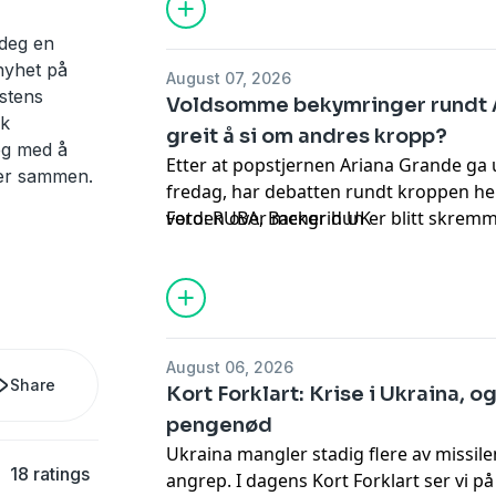
 deg en
nyhet på
August 07, 2026
ostens
Voldsomme bekymringer rundt A
sk
greit å si om andres kropp?
eg med å
Etter at popstjernen Ariana Grande ga 
ger sammen.
fredag, har debatten rundt kroppen h
verden over mener hun er blitt skremm
Foto: RUBA, Backgrid UK
artisten seg tilbake fra rampelyset. Hva
offentlig debatt, og hvordan burde vi 
Med kulturjournalist Kristin Knutsen og
August 06, 2026
Share
Kort Forklart: Krise i Ukraina, o
pengenød
Ukraina mangler stadig flere av missil
18 ratings
angrep. I dagens Kort Forklart ser vi på