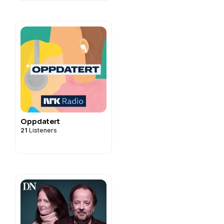
Oppdatert
21
Listeners