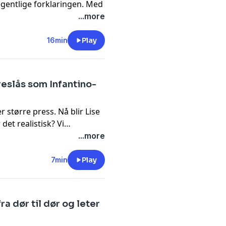
egentlige forklaringen. Med
gesæther og kommentator
...more
16min
Play
reslås som Infantino-
r større press. Nå blir Lise
det realistisk? Vi
også om at Ukraina
...more
sselskap.
7min
Play
a dør til dør og leter