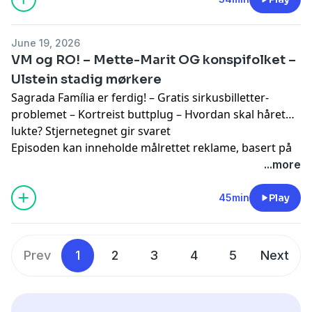
June 19, 2026
VM og RO! – Mette-Marit OG konspifolket –
Ulstein stadig mørkere
Sagrada Família er ferdig! – Gratis sirkusbilletter-
problemet – Kortreist buttplug – Hvordan skal håret
lukte? Stjernetegnet gir svaret
Episoden kan inneholde målrettet reklame, basert på
din IP-adresse, enhet og posisjon. Se
...more
smartpod.no/personvern
for informasjon og dine valg
om deling av data.
45min
Play
Prev
1
2
3
4
5
Next