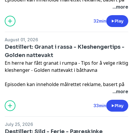
din IP-adresse, enhet og posisjon. Se
...more
smartpod.no/personvern
for informasjon og dine valg
om deling av data.
32min
Play
August 01, 2026
Destillert: Granat i rassa - Kleshengertips -
Golden nattevakt
En herre har fått granat i rumpa - Tips for å velge riktig
kleshenger - Golden nattevakt i båthavna
Episoden kan inneholde målrettet reklame, basert på
din IP-adresse, enhet og posisjon. Se
...more
smartpod.no/personvern
for informasjon og dine valg
om deling av data.
33min
Play
July 25, 2026
Destillert: Sild - Ferie - Pæreskinke