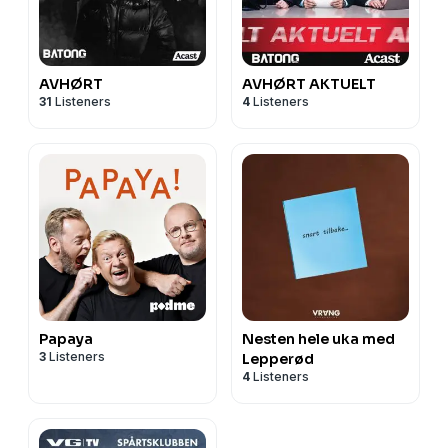
AVHØRT
AVHØRT AKTUELT
31
Listeners
4
Listeners
Papaya
Nesten hele uka med
3
Listeners
Lepperød
4
Listeners