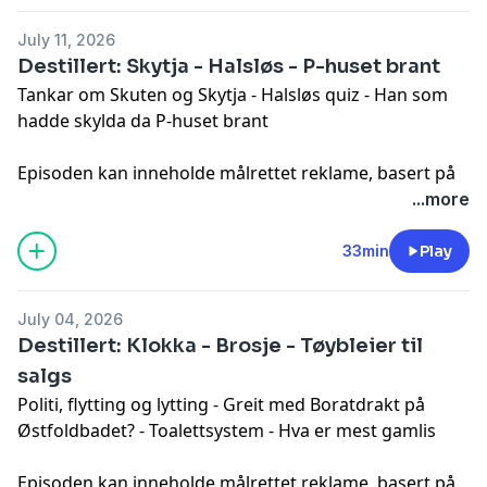
July 11, 2026
Destillert: Skytja - Halsløs - P-huset brant
Tankar om Skuten og Skytja - Halsløs quiz - Han som
hadde skylda da P-huset brant
Episoden kan inneholde målrettet reklame, basert på
din IP-adresse, enhet og posisjon. Se
...more
smartpod.no/personvern
for informasjon og dine valg
om deling av data.
33min
Play
July 04, 2026
Destillert: Klokka - Brosje - Tøybleier til
salgs
Politi, flytting og lytting - Greit med Boratdrakt på
Østfoldbadet? - Toalettsystem - Hva er mest gamlis
Episoden kan inneholde målrettet reklame, basert på