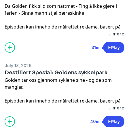
Da Golden fikk sild som nattmat - Ting å ikke gjøre i
ferien - Sinna mann stjal pæreskinke
Episoden kan inneholde målrettet reklame, basert på
din IP-adresse, enhet og posisjon. Se
...more
smartpod.no/personvern
for informasjon og dine valg
om deling av data.
31min
Play
July 18, 2026
Destillert Spesial: Goldens sykkelpark
Golden tar oss gjennom syklene sine - og de som
mangler..
Episoden kan inneholde målrettet reklame, basert på
din IP-adresse, enhet og posisjon. Se
...more
smartpod.no/personvern
for informasjon og dine valg
om deling av data.
40min
Play