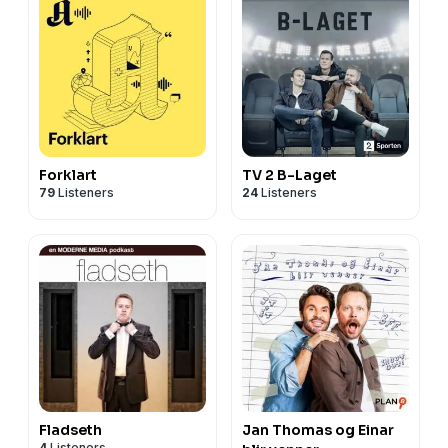
Forklart
TV 2 B-Laget
79
Listeners
24
Listeners
Fladseth
Jan Thomas og Einar
4
Listeners