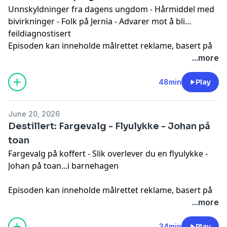
Unnskyldninger fra dagens ungdom - Hårmiddel med
bivirkninger - Folk på Jernia - Advarer mot å bli
feildiagnostisert
Episoden kan inneholde målrettet reklame, basert på
din IP-adresse, enhet og posisjon. Se
...more
smartpod.no/personvern
for informasjon og dine valg
om deling av data.
48min
Play
June 20, 2026
Destillert: Fargevalg - Flyulykke - Johan på
toan
Fargevalg på koffert - Slik overlever du en flyulykke -
Johan på toan...i barnehagen
Episoden kan inneholde målrettet reklame, basert på
din IP-adresse, enhet og posisjon. Se
...more
smartpod.no/personvern
for informasjon og dine valg
om deling av data.
34min
Play