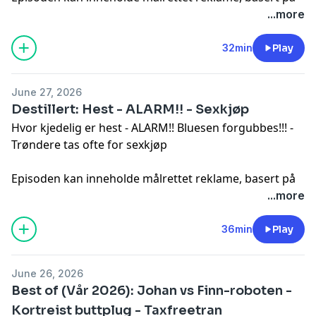
din IP-adresse, enhet og posisjon. Se
...more
smartpod.no/personvern
for informasjon og dine valg
om deling av data.
32min
Play
June 27, 2026
Destillert: Hest - ALARM!! - Sexkjøp
Hvor kjedelig er hest - ALARM!! Bluesen forgubbes!!! -
Trøndere tas ofte for sexkjøp
Episoden kan inneholde målrettet reklame, basert på
din IP-adresse, enhet og posisjon. Se
...more
smartpod.no/personvern
for informasjon og dine valg
om deling av data.
36min
Play
June 26, 2026
Best of (Vår 2026): Johan vs Finn-roboten -
Kortreist buttplug - Taxfreetran