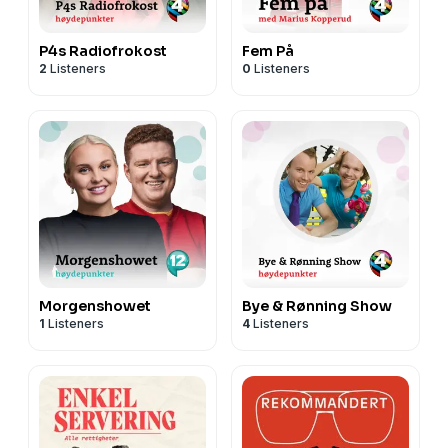
P4s Radiofrokost
Fem På
2
Listeners
0
Listeners
Morgenshowet
Bye & Rønning Show
1
Listeners
4
Listeners