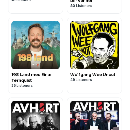
blir venner
80
Listeners
198 Land med Einar
Wolfgang Wee Uncut
49
Listeners
Tørnquist
25
Listeners