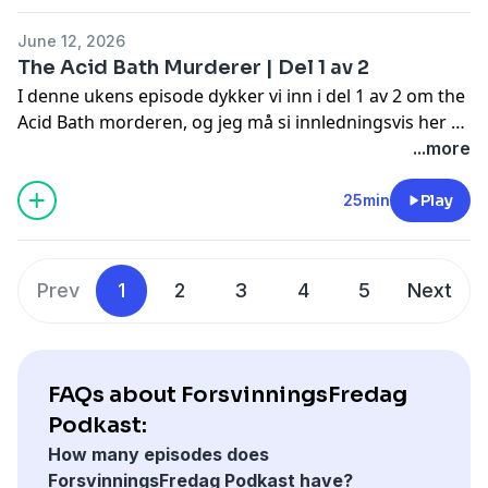
handlingene i seg selv grusomme, men hvordan
June 12, 2026
gjerningsmannen håndterte det i ettertid gjør det ikke
The Acid Bath Murderer | Del 1 av 2
akkurat bedre på noen måte, og det skal vi se
I denne ukens episode dykker vi inn i del 1 av 2 om the
nærmere på i denne episoden.
Acid Bath morderen, og jeg må si innledningsvis her at
dette er en helt ufattelig forstyrrende og rett og slett
...more
ekkel sak, som dreier seg om en fyr som lot seg både
fascinere og inspirere av en mann som brukte
25min
Play
svovelsyre som en del av sine kriminelle handlinger.
Prev
1
2
3
4
5
Next
FAQs about ForsvinningsFredag
Podkast:
How many episodes does
ForsvinningsFredag Podkast have?