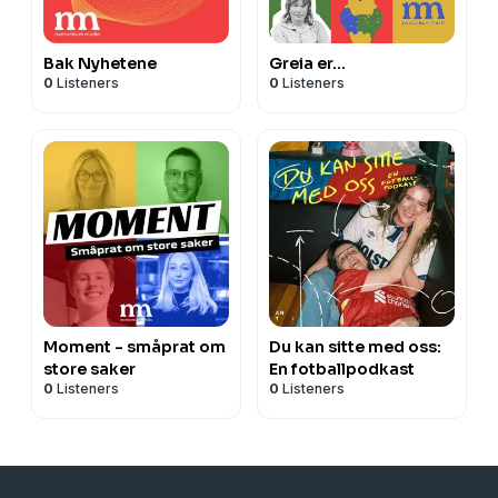
Bak Nyhetene
Greia er…
0
Listeners
0
Listeners
Moment - småprat om
Du kan sitte med oss:
store saker
En fotballpodkast
0
Listeners
0
Listeners