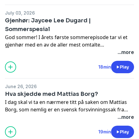
inn i både ungdomsårene og voksenlivet. Allerede som
15-åring begikk Ed sitt første drap. Dette skulle på
July 03, 2026
ingen måte være det siste heller…
Gjenhør: Jaycee Lee Dugard |
Sommerspesial
God sommer! I årets første sommerepisode tar vi et
gjenhør med en av de aller mest omtalte
forsvinningssakene gjennom tidene, nemlig
...more
kidnappingen av Jaycee Lee Dugard fra sommeren
1991. Jaycee var bare 11 år gammel da hun var på vei
18min
Play
til bussholdeplassen for å dra på skolen, da hun ble
kidnappet. 11-åringen etterlot ingen spor, og det skulle
June 26, 2026
ta hele 18 år før saken fikk en utvikling. Hva skjedde
Hva skjedde med Mattias Borg?
egentlig med Jaycee Lee Dugard den gangen, og hvem
I dag skal vi ta en nærmere titt på saken om Mattias
var det som kidnappet henne?
Borg, som nemlig er en svensk forsvinningssak fra
2020. Jeg må innrømme at jeg ble overrasket over
...more
hvordan denne saken utartet seg etter at det ble kjent
at Mattias forsvant den gangen i 2020, av litt ulike
19min
Play