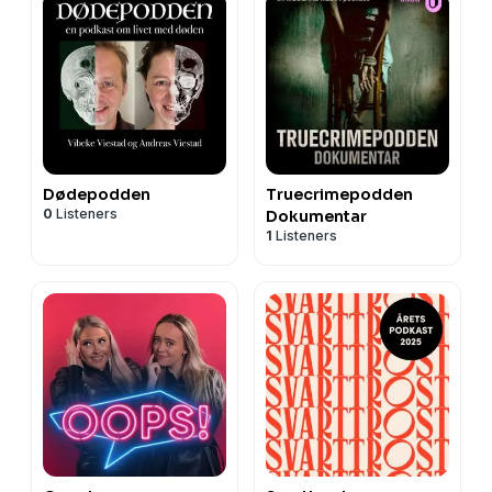
Dødepodden
Truecrimepodden
0
Listeners
Dokumentar
1
Listeners