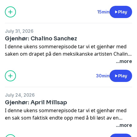
frem til det brått skulle snu og bli en helt annen kveld
enn forventet. I denne saken finnes det veldig mye
15min
Play
overvåkning i form av video, som også ledet politiet
raskt til hvem som faktisk var rundt Hannah aller sist.
July 31, 2026
Saken ble klar tidlig, men hva var det egentlig som
Gjenhør: Chalino Sanchez
skjedde, og ikke minst; hvorfor?
I denne ukens sommerepisode tar vi et gjenhør med
saken om drapet på den meksikanske artisten Chalino
Sanchez, som i sin tid ble kjent for å lage det som
...more
kalles narcocorrido-musikk, og som allerede fra ung
alder involverte seg med Sinaloa-kartellet i Mexico.
30min
Play
Under en konsert Chalino holdt, mottok han et brev
som skulle endre fremtiden hans totalt, men hva stod
July 24, 2026
det egentlig i dette brevet og hvem var det som ga det
Gjenhør: April Millsap
til ham?
I denne ukens sommerepisode tar vi et gjenhør med
en sak som faktisk endte opp med å bli løst av en
treningsapp, nemlig saken om April Millsap. Hun ble
...more
brutalt drept under en tur med hunden sin i juli 2024,