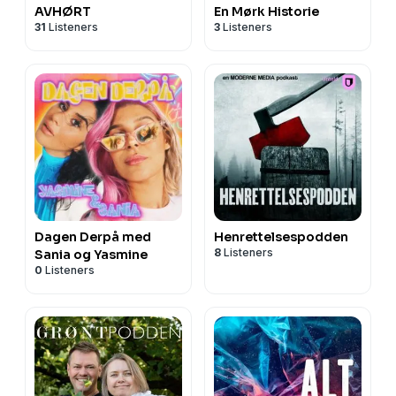
AVHØRT
En Mørk Historie
31
Listeners
3
Listeners
Dagen Derpå med
Henrettelsespodden
8
Listeners
Sania og Yasmine
0
Listeners