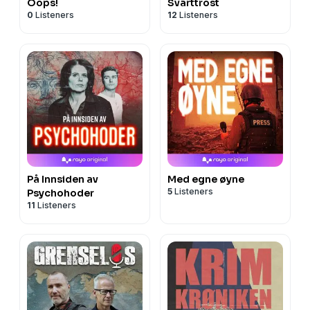
Oops!
Svarttrost
0
Listeners
12
Listeners
På Innsiden av
Med egne øyne
5
Listeners
Psychohoder
11
Listeners