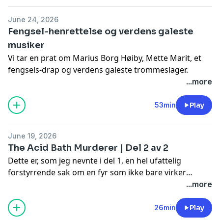
årsaker, men akkurat hvorfor skal vi selvfølgelig
snakke om litt utover i episoden. Her har vi med å
June 24, 2026
gjøre en 17 år gammel gutt som omtrent forsvant helt
Fengsel-henrettelse og verdens galeste
sporløst fra jordens overflate, som etterlot både
musiker
familien, venner og kjente som store spørsmålstegn.
Vi tar en prat om Marius Borg Høiby, Mette Marit, et
Hva skjedde egentlig med 17 år gamle Mattias Borg?
fengsels-drap og verdens galeste trommeslager.
...more
53min
Play
June 19, 2026
The Acid Bath Murderer | Del 2 av 2
Dette er, som jeg nevnte i del 1, en hel ufattelig
forstyrrende sak om en fyr som ikke bare virker
usympatisk og rett og slett ond, men vi får også høre
...more
om de helt forferdelige skjebnene til en rekke
uskyldige mennesker, som kun ble offer for en eneste
26min
Play
fyrs egne lyster, impulser og behov. Ikke bare er