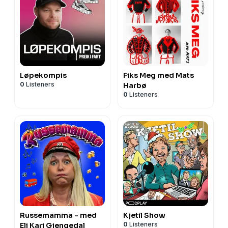
Løpekompis
Fiks Meg med Mats
0
Listeners
Harbø
0
Listeners
Russemamma - med
Kjetil Show
0
Listeners
Eli Kari Gjengedal