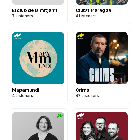
El club de la mitjanit
Ciutat Maragda
7
Listeners
4
Listeners
Mapamundi
Crims
4
Listeners
47
Listeners