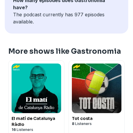
How many episodes does Gastronomia
have?
The podcast currently has 977 episodes
available.
More shows like Gastronomia
El matí de Catalunya
Tot costa
8
Listeners
Ràdio
16
Listeners