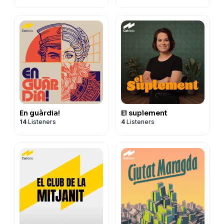
En guàrdia!
El suplement
14
Listeners
4
Listeners