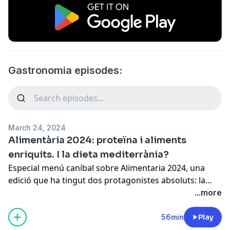
Gastronomia episodes:
March 24, 2024
Alimentària 2024: proteïna i aliments
enriquits. I la dieta mediterrània?
Especial menú caníbal sobre Alimentaria 2024, una
edició que ha tingut dos protagonistes absoluts: la
proteïna i els aliments enriquits amb vitamines i
...more
minerals. Com s'explica aquest boom? Quin sentit té
fabricar aliments funcionals quan tenim la millor dieta
56min
Play
de totes, la mediterrània? Parlem amb productors,