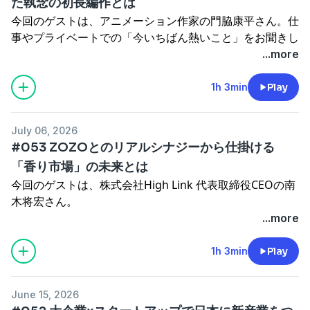
た執念の初長編作とは
今回のゲストは、アニメーション作家の門脇康平さん。仕
事やプライベートでの「今いちばん熱いこと」をお聞きし
ます。
...more
●エピソード詳細
1h 3min
Play
・5年越しの構想と観客の感情を揺さぶる圧倒的情報量
・自らアニメーターを育成する新たな生産ライン
July 06, 2026
・監督・作画監督・美術監督を兼任、完璧な画面世界を提
#053 ZOZOとのリアルシナジーから仕掛ける
示するための決断
「香り市場」の未来とは
・AI時代における「短期的な非合理と長期的な合理」への
今回のゲストは、株式会社High Link 代表取締役CEOの南
出資哲学
木将宏さん。
・5年分の情熱を1本に結実させた執念
仕事やプライベートでの「今いちばん熱いこと」をお聞き
...more
・「作品」が「自分が生きる現実」へ流れ込む仕掛け
します。
・世界共通の「気まずさ」と「幼少期の記憶」の引き出し
1h 3min
Play
・人々の栄養分・日常の一部となる作品へ
●エピソード詳細
・クリエイターとして自らの恥ずかしい部分を脱ぎ捨てる
・50億円エグジットを支えた南木さんの「誠実さ」
勇気
June 15, 2026
・ZOZOグループとのリアルシナジーとPMI
・圧倒的没入感を生み出す映画館での「5.1ch」という体