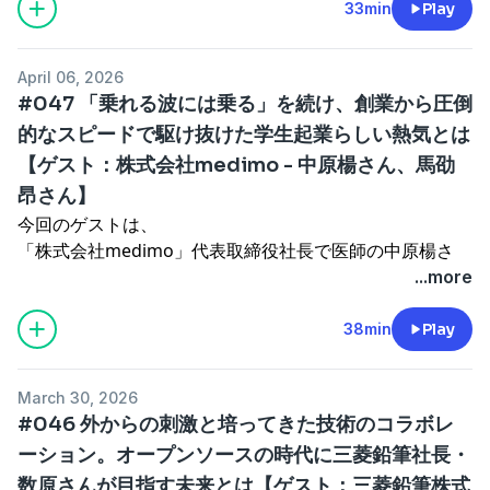
会議）の「ヤング・グローバル・リーダーズYGL2020」
・供給制約のあるものの価値
medimo、スズケンで挑戦しようと思っていること、
33min
Play
https://pitpa.jp/
の一人に選出。
個人で抱いている野望についてお聞きします。
See Privacy Policy at
https://art19.com/privacy
and
ジョーシス株式会社
●ゲスト紹介
California Privacy Notice at
April 06, 2026
代表取締役社長 松本 恭攝
株式会社PKSHA Technology
●エピソード詳細
https://art19.com/privacy#do-not-sell-my-info
.
#047 「乗れる波には乗る」を続け、創業から圧倒
https://x.com/Yasukane?s=20
代表取締役 上野山 勝也
・スズケンへのグループインの理由
A.T. Kearneyでのコンサルタントを経て、2009年にラクス
的なスピードで駆け抜けた学生起業らしい熱気とは
https://x.com/KatsuyaUenoyama?s=20
・グループインで生まれたシナジー
ルを創業。シェアリングエコノミーでのネット印刷事業で
ボストン コンサルティング グループ、グリー・インター
【ゲスト：株式会社medimo - 中原楊さん、馬劭
・スタートアップが大企業と組む意味
2018年に上場し、日本最大級のネット印刷会社へと成長
ナショナルを経て、東京大学松尾研究室にて博士（機械学
・大企業の持つアントレプレナーシップ
昂さん】
を遂げる。2022年にジョーシスを設立し、Founder &
習）取得後、2012年PKSHATechnologyを創業。未来のソ
・今後企業として挑戦していきたいこと
今回のゲストは、
CEOとして、現在自身にとって2社目となるスタートアッ
フトウエアの研究開発と社会実装をライフワークとし、人
・中原さん、馬さんの個人としての野望
「株式会社medimo」代表取締役社長で医師の中原楊さ
プのマネジメントに従事。2023年より、ラクスルの会長
と共進化/対話をする多様なAI・AIエージェントを創業以
ん、
...more
を歴任。
来累計4400社以上に導入。
●ゲスト紹介
代表取締役で共同創業者の馬劭昂さん。
Forbes Japan「日本の起業家ランキング2017」で1位を獲
デジタル庁参与。内閣官房デジタル行財政改革会議委員な
中原 楊
https://x.com/YoN20000118?s=20
なぜmedimoを起業したのか、おふたりの生い立ち、
38min
Play
得、2019年にはハーバードビジネススクールでケースス
ど公務にも従事。2020年、世界経済フォーラム（ダボス
medimoプロダクト責任者。採用面ではPdMやPjM、テッ
今どんなことに挑戦しようとしているのかについてお聞き
タディーにも取り上げられ、同年世界経済フォーラムの
会議）の「ヤング・グローバル・リーダーズYGL2020」
クリードを担当。高校在学中に未踏Jr2017年採択。慶應義
します。
Young Global Leadersに選出。
March 30, 2026
の一人に選出。
塾大学医学部では、システム神経科学とAI技術の医療応用
#046 外からの刺激と培ってきた技術のコラボレ
ジョーシス株式会社
について研究。株式会社MICINを経て、medimoを共同創
●エピソード詳細
●番組へのメッセージフォーム
代表取締役社長 松本 恭攝
業。
ーション。オープンソースの時代に三菱鉛筆社長・
・現在の起業のハードル
https://forms.gle/HsggHGEzxZhgJBkQ8
https://x.com/Yasukane?s=20
馬 劭昂
https://x.com/umaumaBCI?s=20
数原さんが目指す未来とは【ゲスト：三菱鉛筆株式
・馬さん、中原さんの生い立ち