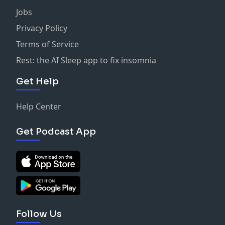
California Privacy Notice at
Jobs
https://art19.com/privacy#do-not-sell-my-info
.
Privacy Policy
Terms of Service
Rest: the AI Sleep app to fix insomnia
Get Help
Help Center
Get Podcast App
Follow Us