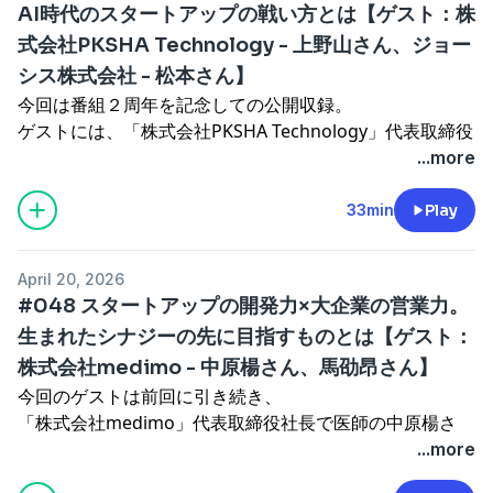
の委員等を多数歴任。
ト」などを牽引。現在は、みずほフィナンシャルグループ
AI時代のスタートアップの戦い方とは【ゲスト：株
・お金と時間をどんなことに使うか
執行役員CBDOとしてグループの新規事業を統括。経済産
式会社PKSHA Technology - 上野山さん、ジョー
・AI時代に採用はどう変わったか
●番組へのメッセージフォーム
業省J-Startup推薦委員、文部科学省次世代オープンイノ
・採用とAIを掛け合わせて何が生まれるか
シス株式会社 - 松本さん】
https://forms.gle/HsggHGEzxZhgJBkQ8
ベーション懇談会委員、経団連スタートアップエコシステ
・採用、組織戦略について
今回は番組２周年を記念しての公開収録。
SNSからは「#ハートに火をつけろ」で感想などお待ちし
ム変革TF委員、東京大学大学院工学系研究科非常勤講
・AI時代の子供達へのメッセージ
ゲストには、「株式会社PKSHA Technology」代表取締役
ております！
師、一般社団法人日本デジタル芸術スポーツ文化創造機構
の上野山勝也さん、
...more
理事、一般社団法人Metaverse Japan理事など政財界団体
●ゲスト紹介
「ジョーシス株式会社」代表取締役社長の松本恭攝さんを
●起業・資金調達の相談
の委員等を多数歴任。
株式会社PKSHA Technology
お呼びして、
33min
Play
https://bit.ly/4c5h8h6
代表取締役 上野山 勝也
AI、SaaSの死、スタートアップ、今の時代のプライベー
●番組へのメッセージフォーム
https://x.com/KatsuyaUenoyama?s=20
トなど
●制作
https://forms.gle/HsggHGEzxZhgJBkQ8
April 20, 2026
ボストン コンサルティング グループ、グリー・インター
についてお聞きします。
PitPa Podcast
SNSからは「#ハートに火をつけろ」で感想などお待ちし
#048 スタートアップの開発力×大企業の営業力。
ナショナルを経て、東京大学松尾研究室にて博士（機械学
https://pitpa.jp/
ております！
習）取得後、2012年PKSHATechnologyを創業。未来のソ
生まれたシナジーの先に目指すものとは【ゲスト：
●エピソード詳細
See Privacy Policy at
https://art19.com/privacy
and
フトウエアの研究開発と社会実装をライフワークとし、人
株式会社medimo - 中原楊さん、馬劭昂さん】
・PKSHA、ジョーシスはどんな会社か
California Privacy Notice at
●起業・資金調達の相談
と共進化/対話をする多様なAI・AIエージェントを創業以
・ジョーシスがグローバル展開する理由
今回のゲストは前回に引き続き、
https://art19.com/privacy#do-not-sell-my-info
.
https://bit.ly/4c5h8h6
来累計4400社以上に導入。
・グローバルなSaaSはどう戦うか
「株式会社medimo」代表取締役社長で医師の中原楊さ
デジタル庁参与。内閣官房デジタル行財政改革会議委員な
・スタートアップで戦えるフィールド
ん、
...more
●制作
ど公務にも従事。2020年、世界経済フォーラム（ダボス
・AI時代の事業戦略について
代表取締役で共同創業者の馬劭昂さん。
PitPa Podcast