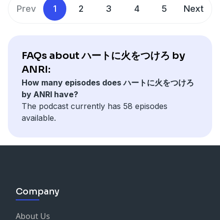
1979年、東京都生まれ。慶應義塾大学経済学部卒業。野
Prev
1
2
3
4
5
Next
●番組へのメッセージフォーム
詳細はこちらから！
村総合研究所を経て、2005年に三菱鉛筆に入社。海外営
●制作
https://forms.gle/HsggHGEzxZhgJBkQ8
https://note.com/anri_vc/n/n5cb71f3f89ec
業担当課長、群馬工場長、営業企画部長などを経て、
PitPa Podcast
SNSからは「#ハートに火をつけろ」で感想などお待ちし
2013年に取締役経営企画担当。2017年に常務取締役とな
https://pitpa.jp/
ております！
り、2018年に取締役副社長、2020年より代表取締役社長
FAQs about ハートに火をつけろ by
See Privacy Policy at
https://art19.com/privacy
and
See Privacy Policy at
https://art19.com/privacy
and
に就任。
ANRI:
California Privacy Notice at
●起業・資金調達の相談
California Privacy Notice at
https://art19.com/privacy#do-not-sell-my-info
.
How many episodes does ハートに火をつけろ
https://bit.ly/4c5h8h6
https://art19.com/privacy#do-not-sell-my-info
.
●番組へのメッセージフォーム
by ANRI have?
https://forms.gle/HsggHGEzxZhgJBkQ8
The podcast currently has 58 episodes
●制作
SNSからは「#ハートに火をつけろ」で感想などお待ちし
available.
PitPa Podcast
ております！
https://pitpa.jp/
See Privacy Policy at
https://art19.com/privacy
and
●起業・資金調達の相談
California Privacy Notice at
https://bit.ly/4c5h8h6
https://art19.com/privacy#do-not-sell-my-info
.
●制作
Company
PitPa Podcast
https://pitpa.jp/
About Us
See Privacy Policy at
https://art19.com/privacy
and