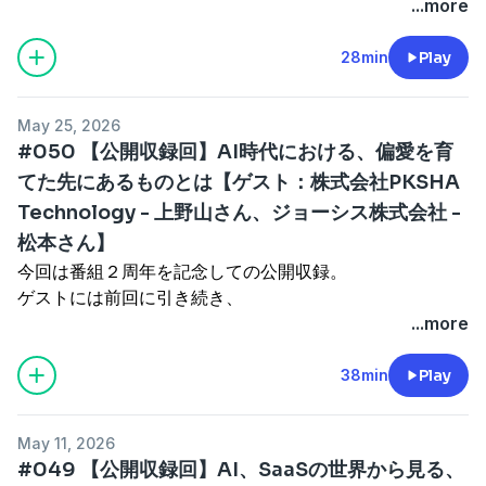
和彦さん。
...more
責任者として、香りで世界を彩るミッションの実現に向け
SNSからは「#ハートに火をつけろ」で感想などお待ちし
・大企業アセットの社会へのインパクト
いま中馬さんが見ている大企業やスタートアップについて
て事業を推進し、たくさんの人の人生を彩る、価値ある事
ております！
・ゼロイチを生み出す起業家へのリスペクト
色々とお話をお聞きします。
28min
Play
業を作り続けられる会社にする。
・これからの日本を救う「オープンイノベーション」
●起業・資金調達の相談
●エピソード詳細
●番組へのメッセージフォーム
https://bit.ly/4c5h8h6
May 25, 2026
●ゲスト紹介
・「稲とアガベ」代表、岡住さんと男鹿市
https://forms.gle/HsggHGEzxZhgJBkQ8
#050 【公開収録回】AI時代における、偏愛を育
中馬 和彦
・豪徳寺の「魅せかた」
SNSからは「#ハートに火をつけろ」で感想などお待ちし
●制作
KDDIのオープンイノベーション事業責任者として数々の
てた先にあるものとは【ゲスト：株式会社PKSHA
・芦屋市のチャレンジ
ております！
PitPa Podcast
スタートアップ投資を通じて「イノベーティブ大企業ラン
Technology - 上野山さん、ジョーシス株式会社 -
・スタートアップと大企業、首長と国会議員
https://pitpa.jp/
キング」で7年連続1位を獲得。また、新規事業開発とし
・大組織をハックすること
松本さん】
●起業・資金調達の相談
See Privacy Policy at
https://art19.com/privacy
and
て「バーチャル渋谷」や「αU」などメタバース・Web3
・スタートアップ、大企業の課題解決方法
今回は番組２周年を記念しての公開収録。
https://bit.ly/4c5h8h6
California Privacy Notice at
プロジェクトや、高輪GWシティの「空間自在プロジェク
ゲストには前回に引き続き、
https://art19.com/privacy#do-not-sell-my-info
.
ト」などを牽引。現在は、みずほフィナンシャルグループ
●ゲスト紹介
「株式会社PKSHA Technology」代表取締役の上野山勝也
...more
●制作
執行役員CBDOとしてグループの新規事業を統括。経済産
中馬 和彦
さん、
PitPa Podcast
業省J-Startup推薦委員、文部科学省次世代オープンイノ
KDDIのオープンイノベーション事業責任者として数々の
「ジョーシス株式会社」代表取締役社長の松本恭攝さんを
38min
Play
https://pitpa.jp/
ベーション懇談会委員、経団連スタートアップエコシステ
スタートアップ投資を通じて「イノベーティブ大企業ラン
お呼びして、
See Privacy Policy at
https://art19.com/privacy
and
ム変革TF委員、東京大学大学院工学系研究科非常勤講
キング」で7年連続1位を獲得。また、新規事業開発とし
観覧の皆様からの質問にお答えしていきます。
California Privacy Notice at
師、一般社団法人日本デジタル芸術スポーツ文化創造機構
May 11, 2026
て「バーチャル渋谷」や「αU」などメタバース・Web3
https://art19.com/privacy#do-not-sell-my-info
.
理事、一般社団法人Metaverse Japan理事など政財界団体
#049 【公開収録回】AI、SaaSの世界から見る、
プロジェクトや、高輪GWシティの「空間自在プロジェク
●エピソード詳細