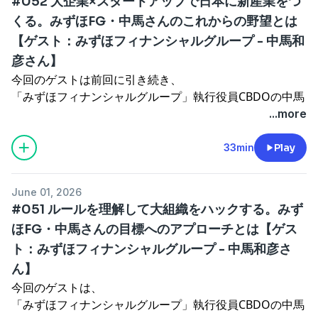
#052 大企業×スタートアップで日本に新産業をつ
・ソフトウェアと物理オペレーションが共鳴するカルチャ
験
くる。みずほFG・中馬さんのこれからの野望とは
ー
【ゲスト：みずほフィナンシャルグループ - 中馬和
・毎年10%以上成長する「香り市場」の余白
●映画『我々は宇宙人』公式 - NOTHING NEW
・2026年最新ファッションの変革とリベラルの揺り戻し
https://nothingnew.film/wearealiens/
彦さん】
・DD期間中に30代スタートダッシュとして行なった筋ト
今回のゲストは前回に引き続き、
レ
●ゲスト紹介
「みずほフィナンシャルグループ」執行役員CBDOの中馬
・経営者たちのトレーニング論と「習慣化フォーマット」
門脇 康平
和彦さん。
...more
・自ら作る人生の転換点
https://x.com/KadowakiKouhei?s=20
みずほフィナンシャルグループ で１年間取り組まれたこ
・成功者が陥る「成長するもの」への逃避
1996年10月14日生まれ埼玉県出身、アニメーション作
と、
33min
Play
・AI時代における「ふわふわした生情報」の絶対的価値
家。東京藝術大学デザイン学科卒業後、アニメ制作会社に
いま中馬さんが熱いと思う産業、これからしていきたい仕
就職する。その後独立し、主に舞台映像やCM映像、プロ
事など、
June 01, 2026
●ゲスト紹介
ダクトPVのディレクション等を経てアニメーション作家
色々とお話をお聞きします。
#051 ルールを理解して大組織をハックする。みず
南木 将宏
になる。実写素材や立体のマテリアルをアニメーションに
https://x.com/Mnanki7?s=20
ほFG・中馬さんの目標へのアプローチとは【ゲス
融合させる独特の映像スタイルによって重厚感のある作品
●エピソード詳細
1996年生まれ。東京出身。早稲田大学創造理工学部経営
を作り上げる。主な代表作はYOASOBI 優しい彗星MV(TV
ト：みずほフィナンシャルグループ - 中馬和彦さ
・CVCの目的とは
システム工学科2019年卒。大学在学中にビジネスに興味
アニメ BEASTARS第2期ED)等。
・「創る」のではなく「見つける」新規事業
ん】
を持ち、ベンチャー企業2社でのインターンを経験。2017
・「探索投資」の普遍性について
今回のゲストは、
年6月に株式会社High Linkを創業し、香りを楽しむ原体験
●番組へのメッセージフォーム
・「個社」での限界と「群れ」の必要性
「みずほフィナンシャルグループ」執行役員CBDOの中馬
から2019年1月より「カラリア」を運営。カラリアの事業
https://forms.gle/HsggHGEzxZhgJBkQ8
・日本が絶対に負けてはならないエンタメ領域