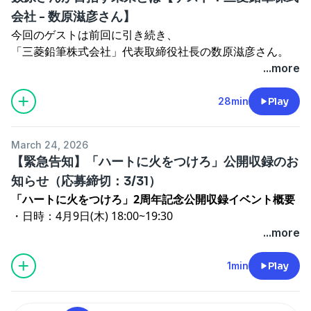
SNSからは「#ハートに火をつけろ」で感想などお待ちし
A.T. Kearneyでのコンサルタントを経て、2009年にラクス
medimo事業責任者。採用面ではFSやCS、企画職などの
・知り合ったきっかけ
会社 - 数原滋彦さん】
ております！
ルを創業。シェアリングエコノミーでのネット印刷事業で
Bizサイドを担当。東京大学医学部在学中より株式会社
・医学部に進学した理由
今回のゲストは前回に引き続き、
2018年に上場し、日本最大級のネット印刷会社へと成長
Arayaや松尾研究所でのAI開発に従事したのち、medimo
・「起業」という選択肢をなぜ選んだか
「三菱鉛筆株式会社」代表取締役社長の数原滋彦さん。
●起業・資金調達の相談
を遂げる。2022年にジョーシスを設立し、Founder &
を共同創業。
・ブームに対するアティテュード
三菱鉛筆と異業種のコラボレーション、
...more
https://bit.ly/4c5h8h6
CEOとして、現在自身にとって2社目となるスタートアッ
・学生スタートアップ時代の熱気
数原さんがこれから挑戦したいことについてお聞きしま
プのマネジメントに従事。2023年より、ラクスルの会長
●番組へのメッセージフォーム
す。
28min
Play
●制作
を歴任。
https://forms.gle/HsggHGEzxZhgJBkQ8
●ゲスト紹介
PitPa Podcast
Forbes Japan「日本の起業家ランキング2017」で1位を獲
SNSからは「#ハートに火をつけろ」で感想などお待ちし
中原 楊
https://x.com/YoN20000118?s=20
●エピソード詳細
https://pitpa.jp/
得、2019年にはハーバードビジネススクールでケースス
ております！
March 24, 2026
medimoプロダクト責任者。採用面ではPdMやPjM、テッ
・異業種とコラボレーションする理由
See Privacy Policy at
https://art19.com/privacy
and
タディーにも取り上げられ、同年世界経済フォーラムの
【緊急告知】「ハートに火をつけろ」公開収録のお
クリードを担当。高校在学中に未踏Jr2017年採択。慶應義
・化粧品事業を始めたロジック
California Privacy Notice at
Young Global Leadersに選出。
●起業・資金調達の相談
塾大学医学部では、システム神経科学とAI技術の医療応用
知らせ（応募締切：3/31）
・中途採用で得た外からの刺激
https://art19.com/privacy#do-not-sell-my-info
.
https://bit.ly/4c5h8h6
について研究。株式会社MICINを経て、medimoを共同創
「ハートに火をつけろ」2周年記念公開収録イベント概要
・時代に合わせたカルチャー作り
●番組へのメッセージフォーム
業。
・日時：4月9日(木) 18:00~19:30
・スタートアップ企業との挑戦
https://forms.gle/HsggHGEzxZhgJBkQ8
●制作
馬 劭昂
https://x.com/umaumaBCI?s=20
・場所：CIRCLEbyANRI（東京都港区六本木6丁目10−1
...more
・能動的な交流が生む新たなご縁
SNSからは「#ハートに火をつけろ」で感想などお待ちし
PitPa Podcast
medimo事業責任者。採用面ではFSやCS、企画職などの
六本木ヒルズ森タワー15F）
・AIとのキャッチボールが生む可能性
ております！
https://pitpa.jp/
Bizサイドを担当。東京大学医学部在学中より株式会社
・スピーカー：PKSHA Technology 上野山 勝也さん、
1min
Play
See Privacy Policy at
https://art19.com/privacy
and
Arayaや松尾研究所でのAI開発に従事したのち、medimo
Josys 松本恭攝さん、ANRI ジェネラル・パートナー 佐俣
●ゲスト紹介
●起業・資金調達の相談
California Privacy Notice at
を共同創業。
アンリ
数原 滋彦
https://bit.ly/4c5h8h6
https://art19.com/privacy#do-not-sell-my-info
.