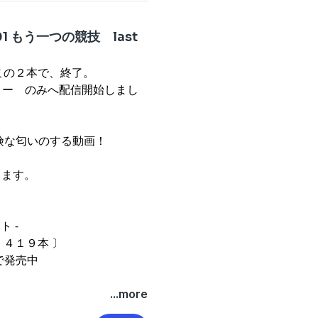
 もう一つの競技 last
、この２本で、終了。
ディー のみへ配信開始しまし
険な匂いのする動画！
します。
ト -
 ４１９本 〕
で発売中
...more