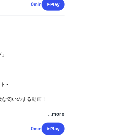
0min
Play
プ」
ト -
険な匂いのする動画！
...more
0min
Play