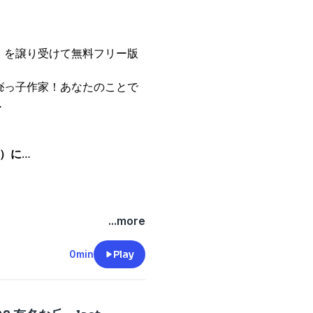
〕を譲り受けて無料フリー版
が
れっ子作家！あなたのことで
画）に
...more
0min
Play