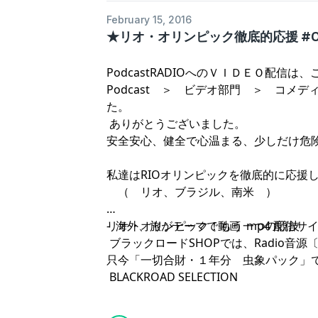
February 15, 2016
★リオ・オリンピック徹底的応援 #01
PodcastRADIOへのＶＩＤＥＯ配信は
Podcast ＞ ビデオ部門 ＞ コメ
た。
ありがとうございました。
安全安心、健全で心温まる、少しだけ危
私達はRIOオリンピックを徹底的に応援
（ リオ、ブラジル、南米 ）
- 海外、旅がテーマで動画 mp4 配信サイ
リオ・オリンピック！もう一つの競技
ブラックロードSHOPでは、Radio音源〔
只今「一切合財・１年分 虫象パック」
BLACKROAD SELECTION