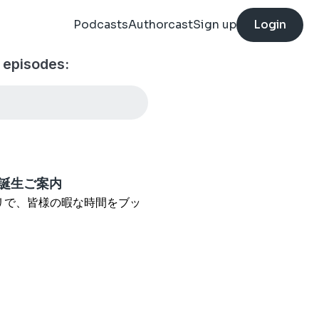
Podcasts
Authorcast
Sign up
Login
pisodes:
リ誕生ご案内
リで、皆様の暇な時間をブッ