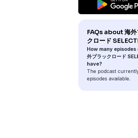
FAQs about 
クロード SELECT
How many episodes
外ブラックロード SELE
have?
The podcast currentl
episodes available.