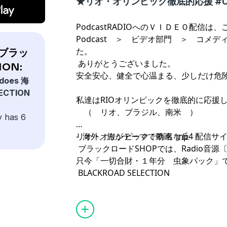
★リオ・オリンピック徹底的応援 #02
PodcastRADIOへのＶＩＤＥＯ配信は
Podcast ＞ ビデオ部門 ＞ コメ
た。
海外ブラッ
ありがとうございました。
ION:
安全安心、健全で心温まる、少しだけ危
 does 海
CTION
私達はRIOオリンピックを徹底的に応援
（ リオ、ブラジル、南米 ）
y has 6
- 海外、旅がテーマで動画 mp4 配信サイ
リオ・オリンピック！有名な丘
ブラックロードSHOPでは、Radio音源〔
只今「一切合財・１年分 虫象パック」
BLACKROAD SELECTION