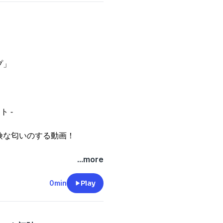
プ」
ト -
険な匂いのする動画！
...more
0min
Play