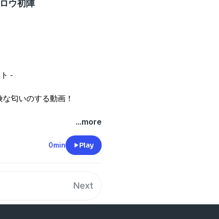
シロウ初陣
ト -
険な匂いのする動画！
...more
0min
Play
Next