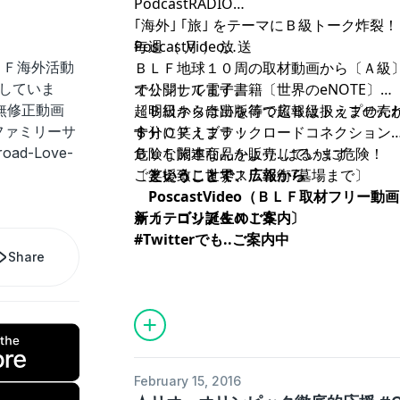
PodcastRADIO
｢海外｣ ｢旅｣ をテーマにＢ級トーク炸裂！
毎週 （ 月 ） 放 送
PoscastVideo
ＬＦ海外活動
ＢＬＦ地球１０周の取材動画から〔Ａ級
していま
で公開してます。
オリジナル電子書籍〔世界のeNOTE〕
.無修正動画
超Ｂ級ネタは出版等で広報は扱えません
〔明日から奇跡を待つ超Ｂ級トップの売
をファミリーサ
十分に笑えます！
す〕
ＳＨＯＰ！ブラックロードコネクション
ad-Love-
危険な旅本なんかより..はるかに危険！
ＢＬＦ関連商品を販売しています
〔笑える、世界スラム街?墓場まで〕
ご支援致します！
ということで、広報から
PoscastVideo（ＢＬＦ取材フリー動
新カテゴリ誕生のご案内
⇒〔 ロシア＆ＮＩＳ 〕
#Twitterでも..ご案内中
Share
February 15, 2016