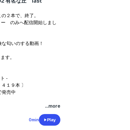
 有名な丘 last
、この２本で、終了。
ディー のみへ配信開始しまし
険な匂いのする動画！
します。
ト -
 ４１９本 〕
で発売中
...more
0min
Play