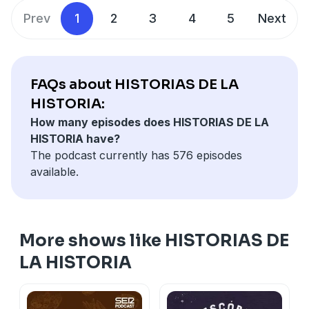
que circularon por París, María Antonieta fue también
reina, de los vestidos y de los escándalos, permanece
Prev
1
2
3
4
5
Next
una víctima de su tiempo: una adolescente convertida
la imagen profundamente humana de una mujer que
en pieza diplomática, atrapada desde niña dentro de
vio cómo el mundo para el que había sido educada
un sistema despiadado donde la política, el protocolo
desaparecía ante sus propios ojos. Con la caída de
y las apariencias pesaban mucho más que los
María Antonieta no solo terminó una vida. También se
FAQs about HISTORIAS DE LA
sentimientos humanos.
apagó definitivamente el eco de aquella Europa de
HISTORIA:
reyes absolutos, ceremonias fastuosas y privilegios
How many episodes does HISTORIAS DE LA
eternos que creyó que jamás tendría final.
HISTORIA have?
The podcast currently has 576 episodes
available.
More shows like HISTORIAS DE
LA HISTORIA