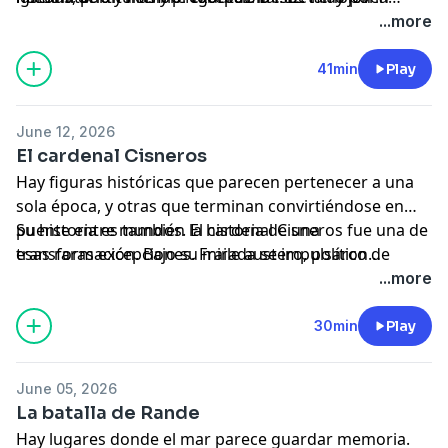
encima de todos esos títulos hubo algo que definió
destacó por una inteligencia extraordinaria que lo
historia de una idea poderosa y profundamente
...more
cada una de sus decisiones: una búsqueda constante
llevó a estudiar teología, filosofía y música hasta
humana: que toda vida merece respeto. Una idea que
de sentido y una convicción profunda de que el
convertirse en una figura reconocida dentro de la
él llamó “reverencia por la vida” y que intentó aplicar
41min
Play
conocimiento solo tiene valor cuando mejora la vida
Europa intelectual de comienzos del siglo XX. Parecía
en cada aspecto de su existencia, desde sus libros
de los demás.
destinado a una vida cómoda entre universidades y
hasta sus consultas médicas, desde sus conciertos de
June 12, 2026
auditorios. Sin embargo, cuando ya había alcanzado
órgano hasta sus discursos contra la guerra y el
El cardenal Cisneros
prestigio académico y reconocimiento internacional,
armamento nuclear. Hoy nos acercamos a una figura
Hay figuras históricas que parecen pertenecer a una
tomó una decisión que desconcertó a quienes lo
que desafió las etiquetas y que convirtió su propia vida
sola época, y otras que terminan convirtiéndose en
rodeaban: volver a empezar. Estudió medicina y
en una pregunta abierta para todos nosotros: ¿qué
puente entre mundos. El cardenal Cisneros fue una de
Su historia es también la historia de una
abandonó la seguridad de Europa para viajar al
hacemos realmente con el talento, el tiempo y las
esas raras excepciones. Fraile austero, político de
transformación. Bajo su mirada se impulsaron
corazón de África, donde fundó un hospital y dedicó
oportunidades que recibimos?
enorme influencia, reformador incansable y hombre
reformas religiosas, se fundaron instituciones
...more
décadas de su existencia al cuidado de miles de
de confianza de los Reyes Católicos, su vida discurrió
destinadas a perdurar siglos y se consolidó una
enfermos.
entre monasterios silenciosos y salones donde se
manera nueva de entender el gobierno y la cultura.
30min
Play
decidía el destino de un reino. En una España que
Fue confesor, regente, consejero y protagonista de
estaba dejando atrás la Edad Media para asomarse a
algunos de los momentos más decisivos de la historia
June 05, 2026
la modernidad, Cisneros supo ocupar un lugar único:
de España. Pero detrás del personaje solemne y de los
La batalla de Rande
el de quien entendió que el poder no solo se ejercía
retratos oficiales había un hombre complejo,
Hay lugares donde el mar parece guardar memoria.
con ejércitos y coronas, sino también con ideas,
convencido de que servir a Dios y construir un Estado