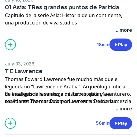
01 Asia: TRes grandes puntos de Partida
Capítulo de la serie Asia: Historia de un continente,
una producción de viva studios
...more
18min
Play
July 03, 2026
T E Lawrence
Thomas Edward Lawrence fue mucho más que el
legendario “Lawrence de Arabia”. Arqueólogo, oficial
de inteligencia, estratega militar, escritor y aventurero,
En este episodio vamos a descubrir quién fue
su vida estuvo marcada por una extraordinaria mezcla
realmente Thomas Edward Lawrence. Desde su
de idealismo y contradicción. Recorrió a pie los
infancia en la Inglaterra victoriana hasta sus años
...more
desiertos de Oriente Próximo cuando todavía era un
como arqueólogo, su decisivo papel en la rebelión
joven estudiante, lideró algunas de las operaciones
árabe, las promesas incumplidas de las grandes
56min
Play
más audaces de la Primera Guerra Mundial y acabó
potencias y su lucha por encontrar el anonimato