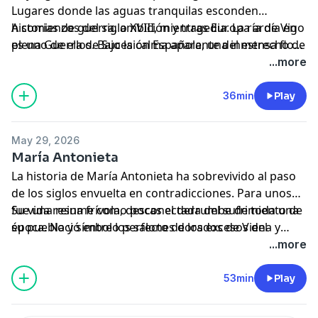
Lugares donde las aguas tranquilas esconden
educación y disciplina.
fuerte podían formar parte de una misma misión.
historias de guerra, ambición y tragedia. La ría de Vigo
A comienzos del siglo XVIII, mientras Europa ardía en
es uno de ellos. Bajo la calma aparente del estrecho de
plena Guerra de Sucesión Española, una inmensa flota
Rande descansan desde hace más de tres siglos los
cargada con riquezas procedentes de América buscó
...more
restos de una de las mayores batallas navales de la
refugio en la ría de Vigo. Oro, plata, especias y
Europa moderna, un enfrentamiento que convirtió las
mercancías cruzaban el Atlántico protegidos por
36min
Play
costas gallegas en el escenario de una lucha feroz
barcos franceses y españoles, perseguidos muy de
entre imperios y que dio origen a una de las leyendas
cerca por la poderosa armada anglo-holandesa. Lo
May 29, 2026
más fascinantes de la historia marítima española: la
que ocurrió después fue una batalla brutal entre
María Antonieta
del tesoro perdido de los galeones de Rande.
cañones, fuego y barcos hundidos que todavía hoy
La historia de María Antonieta ha sobrevivido al paso
continúa alimentando misterios, investigaciones y
de los siglos envuelta en contradicciones. Para unos
relatos sobre un supuesto tesoro oculto bajo el barro
fue una reina frívola, desconectada del sufrimiento de
Su vida resume como pocas el derrumbe de toda una
y las aguas oscuras de Galicia.
su pueblo y símbolo perfecto de los excesos del
época. Nació entre los salones dorados de Viena y
Antiguo Régimen. Para otros, una mujer utilizada
murió en una carreta camino de la guillotina. Conoció
...more
como chivo expiatorio en medio de una revolución que
el lujo más deslumbrante de Europa y también la
necesitaba enemigos visibles sobre los que descargar
humillación, el miedo y la pérdida absoluta de libertad.
53min
Play
toda la rabia acumulada durante décadas. Lo cierto es
Y quizá por eso sigue despertando fascinación más de
que, más allá de la leyenda negra y de las caricaturas
dos siglos después. Porque en el fondo, detrás de la