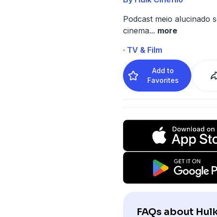
Podcast meio alucinado 
cinema
...
more
· TV & Film
Add to
Favorites
FAQs about Hul