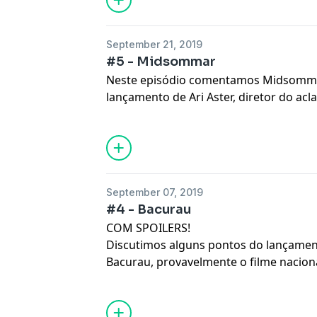
filmes de seu subgênero.
September 21, 2019
#5 - Midsommar
Neste episódio comentamos Midsomma
lançamento de Ari Aster, diretor do acl
Hereditário.
September 07, 2019
#4 - Bacurau
COM SPOILERS!
Discutimos alguns pontos do lançamen
Bacurau, provavelmente o filme naciona
nos últimos anos e um dos melhores 