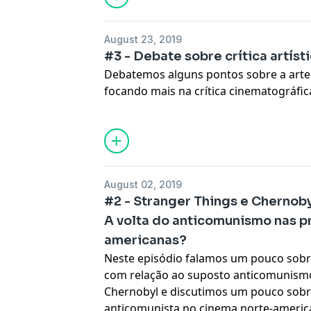
August 23, 2019
#3 - Debate sobre crítica artís
Debatemos alguns pontos sobre a arte da
focando mais na crítica cinematográfic
abordamos pontos como: o que é um crít
ou objetiva? Qual o poder do autor sob
obras é ético?
August 02, 2019
#2 - Stranger Things e Chernob
A volta do anticomunismo nas p
americanas?
Neste episódio falamos um pouco sobr
com relação ao suposto anticomunism
Chernobyl e discutimos um pouco sobre
anticomunista no cinema norte-americ