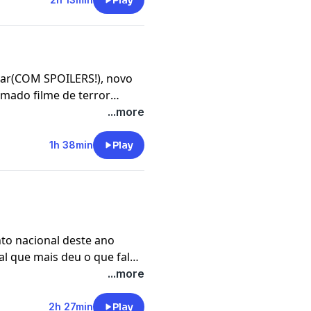
Play
r(COM SPOILERS!), novo
amado filme de terror
...more
1h 38min
Play
to nacional deste ano
l que mais deu o que falar
em muito tempo.
...more
2h 27min
Play