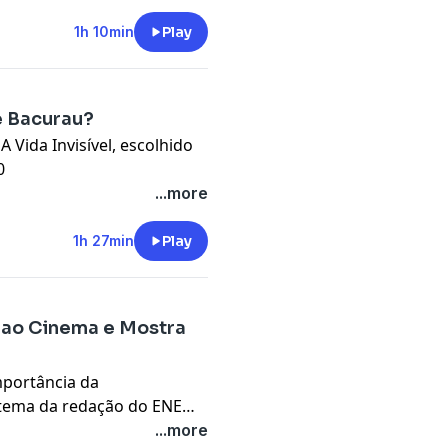
1h 10min
Play
ue Bacurau?
 Vida Invisível, escolhido
0
...more
1h 27min
Play
 ao Cinema e Mostra
mportância da
 tema da redação do ENEM
nternacional de Cinema de
...more