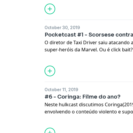
São Paulo, que tem importante papel d
October 30, 2019
Pocketcast #1 - Scorsese contra
O diretor de Taxi Driver saiu atacando 
super-heróis da Marvel. Ou é click bai
sobre isso nessa primeira edição do po
October 11, 2019
#6 - Coringa: Filme do ano?
Neste hulkcast discutimos Coringa(2019
envolvendo o conteúdo violento e supos
direção de todd phillips, a atuação de 
outros pontos que envolvem esse filme