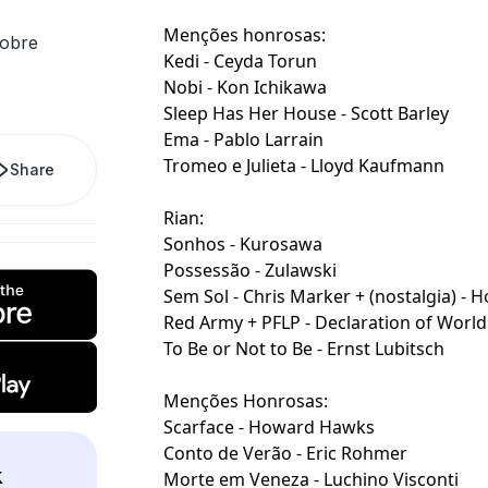
Menções honrosas:
sobre
Kedi - Ceyda Torun
Nobi - Kon Ichikawa
Sleep Has Her House - Scott Barley
Ema - Pablo Larrain
Tromeo e Julieta - Lloyd Kaufmann
Share
Rian:
Sonhos - Kurosawa
Possessão - Zulawski
Sem Sol - Chris Marker + (nostalgia) - 
Red Army + PFLP - Declaration of Worl
To Be or Not to Be - Ernst Lubitsch
Menções Honrosas:
Scarface - Howard Hawks
Conto de Verão - Eric Rohmer
k
Morte em Veneza - Luchino Visconti