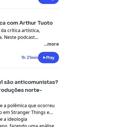
tica com Arthur Tuoto
 crítica artística,
a. Neste podcast
ico? A crítica é subjetiva
...more
re a obra? Dar notas para
1h 21min
Play
yl são anticomunistas?
roduções norte-
e a polêmica que ocorreu
o em Stranger Things e
 a ideologia
ano, fazendo uma análise