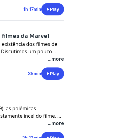
e democratizar o Cinema.
1h 17min
Play
 filmes da Marvel
a existência dos filmes de
t? Discutimos um pouco
cketcast.
...more
35min
Play
): as polêmicas
tamente incel do filme, a
Joaquín Phoenix e diversos
...more
 bem diferente dos outros
2h 13min