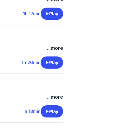
1h 17min
Play
...more
1h 26min
Play
...more
1h 13min
Play