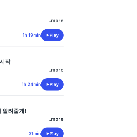
...more
1h 19min
Play
 시작
...more
1h 24min
Play
이 알려줄게!
...more
31min
Play