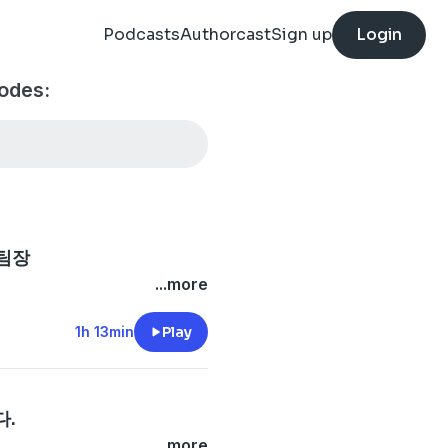
Podcasts
Authorcast
Sign up
Login
des:
 팀장
...more
1h 13min
Play
다.
...more