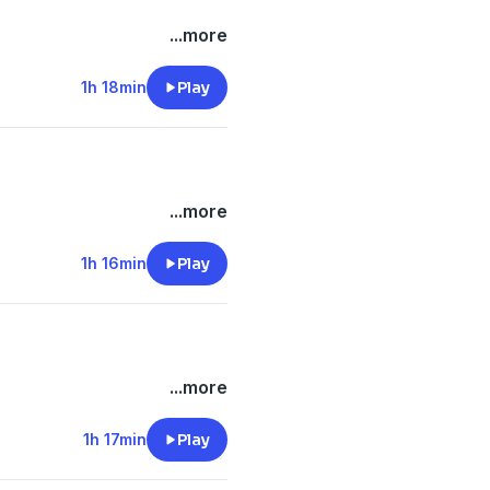
...more
1h 18min
Play
...more
1h 16min
Play
...more
1h 17min
Play