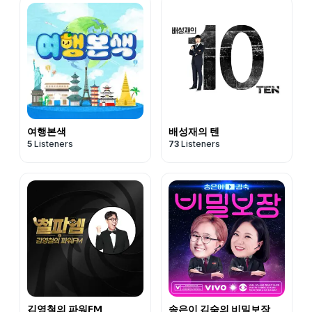
여행본색
배성재의 텐
5
Listeners
73
Listeners
김영철의 파워FM
송은이 김숙의 비밀보장