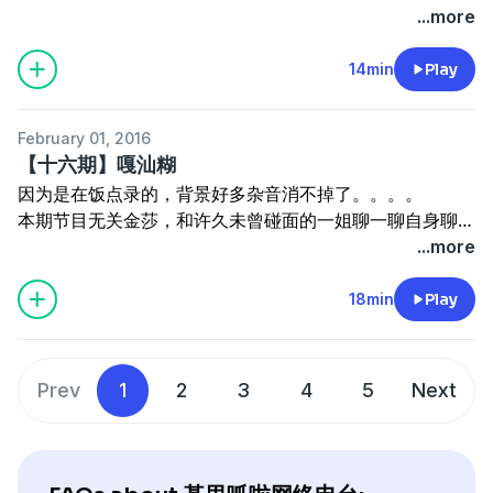
不过看到新闻的内容质量，我们倒是怀疑是不是因为她的
...more
爱灵药香体乳！
VIP过期还欠费了。。。
心若有爱爱自会来，希望爱维施也能给你带来好运！
这一切的背后，究竟有什么样的隐情？
14min
Play
还会挑选一名最最最最真爱的粉丝，比如那种天天来我们节
同行的撕逼？
目评论打卡的“忠实脑残粉”送出【糖果研究室Candy Lab】
前任的报复？
22g糖果两罐！！
February 01, 2016
团队的内鬼？
希望能给你的生活加一把糖~~~
【十六期】嘎汕糊
因为是在饭点录的，背景好多杂音消不掉了。。。。
还是，众多莎拉口中的禁忌——金吸菊？？？？
获奖名单将会在元宵节节目中公布~~
本期节目无关金莎，和许久未曾碰面的一姐聊一聊自身聊一
何为金吸菊？请听主播一姐和大葱，为您缓缓道来。。。。
聊电台，所以，听完的节目的粉丝一定是真爱！
...more
【友情提示：本节目主要内容为一本正经地胡说八道，如您
文稿：大葱
轻信，后果自负！】
主播：一姐，大葱
18min
Play
文稿：大葱
后期：大葱
主播：大葱，一姐
后期：大葱
Prev
1
2
3
4
5
Next