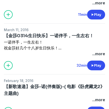
啦
...more
还有感谢友情祝福的各家粉丝电台！友谊长存～
11min
Play
March 11, 2016
【金莎0314生日快乐】一诺伴手，一生左右！
一诺伴手，一生左右！
祝金莎好几个十八岁生日快乐！
...more
好吧今年确实没啥话题好聊，请来了莎拉寒暄
听听他当莎拉的一些趣事(ಡωಡ)
32min
Play
结尾温情莎拉语音祝福，金莎，你别听哭了哦(ಡωಡ)
February 18, 2016
【新歌速递】金莎-诺(伴奏版)-( 电影《卧虎藏龙2》
主题曲)
...more