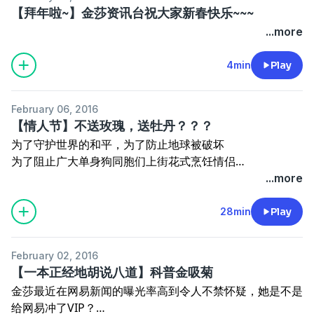
【祝大家元宵节快乐~~假期结束了好忧桑。。。。】
【拜年啦~】金莎资讯台祝大家新春快乐~~~
文稿：大葱
...more
主播：大葱，一姐
嘉宾：节操，瓜瓜，寒暄
4min
Play
后期：大葱
February 06, 2016
【情人节】不送玫瑰，送牡丹？？？
为了守护世界的和平，为了防止地球被破坏
为了阻止广大单身狗同胞们上街花式烹饪情侣
已经回归单身的一姐，和一如既往单身的大葱，特地录了这
...more
一期情人节特别节目。
28min
Play
所以今天我们就在这里边听歌边开单身狗座谈会~
情歌，是音乐永恒的主题，我们就在这里给大家撒一把糖！
February 02, 2016
【一本正经地胡说八道】科普金吸菊
大家可以在节目下方的评论区说出自己对爱情的感悟，给自
金莎最近在网易新闻的曝光率高到令人不禁怀疑，她是不是
己打打广告。指不定就找到真爱了呢！我们也会在评论中挑
给网易冲了VIP？
选一名最最最真心的听众送上金莎自创香水品牌爱维施的真