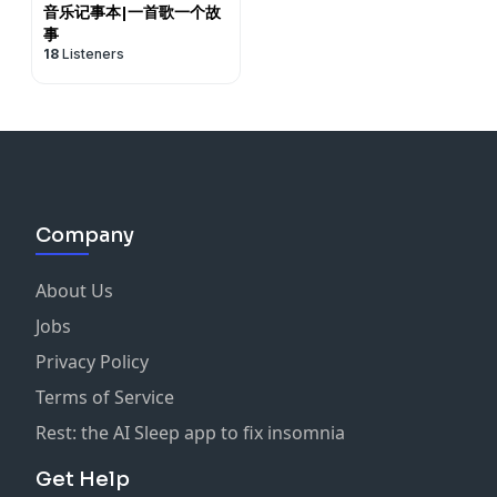
音乐记事本|一首歌一个故
事
18
Listeners
Company
About Us
Jobs
Privacy Policy
Terms of Service
Rest: the AI Sleep app to fix insomnia
Get Help