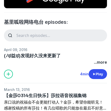
基里呱啦网络电台 episodes:
April 09, 2016
(ﾉಥ益ಥ)发现好久没来更新了
...more
4min
Play
March 13, 2016
【金莎0314生日快乐】莎拉语音祝福集锦
亲口说的祝福会不会更能打动人？金莎，希望你能听见！
感谢投稿的所有莎拉！有几位唱歌的只能放在最后不好意思