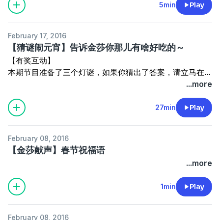
5min
Play
February 17, 2016
【猜谜闹元宵】告诉金莎你那儿有啥好吃的～
【有奖互动】
本期节目准备了三个灯谜，如果你猜出了答案，请立马在评
论和弹幕中回复出来哦~~
...more
一定要三个一起回复，全部猜对的莎拉将有机会获得由荔枝
FM提供的荔枝福袋一份！
27min
Play
据说每一份福袋里面的礼品都是独一无二的~~
【不讲资讯谈美食】
February 08, 2016
金莎不讲资讯台也在偏题的道路上越走越远。。。
【金莎献声】春节祝福语
大葱一姐跨界尝试美食主播，你知道莎莎的家乡上海有多少
...more
好吃的么？？
【推荐美食给金莎】
1min
Play
好吃不能自己吃，带上金莎一起胖！
寒暄，节操，瓜瓜做客资讯台，推荐家乡特色美食~~
February 08, 2016