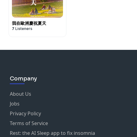
我在歐洲慶祝夏天
7
Listeners
Company
About Us
Jobs
Privacy Policy
Terms of Service
Rest: the AI Sleep app to fix insomnia