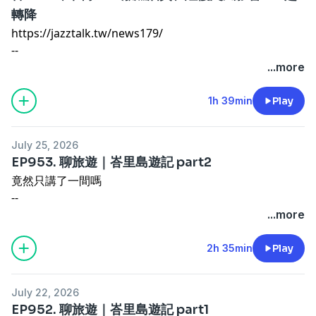
轉降
https://jazztalk.tw/news179/
--
0:00 開場:本週航空展訂單多
...more
4:38 TWCashback 新增 Hyatt 10.1% 返利
6:10 CX 新 A321neo 客艙改裝減 7 座
1h 39min
Play
11:10 菲航 2027 下半年加入寰宇一家
12:01 漢莎經濟艙頭尾排也要選位費
July 25, 2026
14:06 AA Q2 營收創紀錄但淨利崩剩 7100 萬
EP953. 聊旅遊｜峇里島遊記 part2
16:56 AA A321XLR 商務艙套房門獲 FAA 認證
竟然只講了一間嗎
19:40 FAA 新規:套房拉門客機須加配空服員
--
24:26 QR 里程兌換 MyList 新規與繞道解法
Hotel Indigo Bali Seminyak Beach
...more
28:27 EK 經濟艙 uDream U 型頭枕衛生存疑
https://maps.app.goo.gl/EdY66JbsZJbMSj7Q7?g_st=ic
32:52 EK 拒收波音 777X「叫波音做成罐頭」
--
2h 35min
Play
38:20 UA 也拒收、考慮接手 EK 退訂 777X
有任何合作請洽：
jazztalk.podcast@gmail.com
42:40 PR 訂購 15 架 787-10、簽 9 架 A350-1000
其他連結傳送門：
https://linktr.ee/jazztalk
47:03 Riyadh Air 增購 A350-1000、787 訂單達 67 架
July 22, 2026
49:03 CX 8/1 起調漲燃油附加費、長程近四成
EP952. 聊旅遊｜峇里島遊記 part1