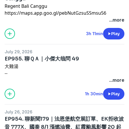
Regent Bali Canggu
37:09 布拉格首航飛越許可爭議
https://maps.app.goo.gl/pebNutGzsuSSmsu56
48:52 摩洛哥暫停受理台灣簽證
--
...more
51:10 CX 區域線換裝 Aria Studio 商務艙
有任何合作請洽：
jazztalk.podcast@gmail.com
56:16 JL 里程票折扣 7/28–8/7
其他連結傳送門：
https://linktr.ee/jazztalk
3h 11min
Play
1:01:41 JL A350-1000 修復完成、10 月復飛
1:06:38 近兩週航空意外三則
1:08:40 蛤？
July 29, 2026
1:25:44 本週航訊（航線異動）
EP955. 聊ＱＡ｜小傑大哉問 49
1:32:56 星宇大放票：阿拉斯加
大雞湯
1:47:41 本週 AeroRoutes 航訊
--
1:51:51 航班異常週報
有任何合作請洽：
jazztalk.podcast@gmail.com
...more
1:59:36 阿拉斯加買點 100% bonus
其他連結傳送門：
https://linktr.ee/jazztalk
2:05:53 本週點數特賣行情與估值調整
1h 30min
Play
--
有任何合作請洽：
jazztalk.podcast@gmail.com
其他連結傳送門：
https://linktr.ee/jazztalk
July 26, 2026
EP954. 聊新聞179｜法恩堡航空展訂單、EK拒收波
音 777X、國泰 8/1 漲燃油費、紅霞颱風影響 20 起