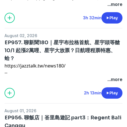
--
...more
有任何合作請洽：
jazztalk.podcast@gmail.com
其他連結傳送門：
https://linktr.ee/jazztalk
3h 32min
Play
August 02, 2026
EP957. 聊新聞180｜星宇布拉格首航、星宇頭等艙
10/1 起漲2萬哩、星宇大放票？日航哩程票特惠、
蛤？
https://jazztalk.tw/news180/
--
0:00 開場
...more
1:29 熊本強震：航班全數轉降與彈性換票
8:40 白海豚颱風動向
2h 13min
Play
14:22 PR 菲航、WY 阿曼里程票
20:30 Viasat 機上 Wi-Fi 大升級
August 01, 2026
26:31 Amex 白金卡 Match LHW 會籍
EP956. 聊飯店｜峇里島遊記 part3：Regent Bali
26:48 JX 10/1 頭等艙里程票調漲
Canggu
33:38 JX 台北—布拉格首航