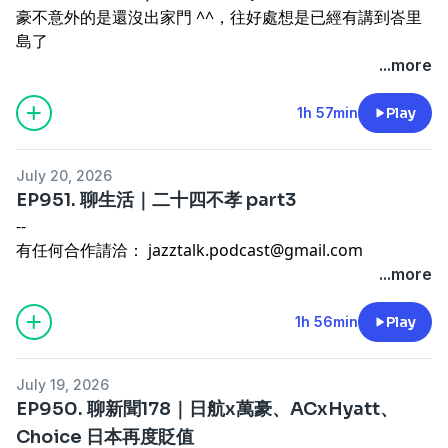
50:53 SQ 里程機票搜尋新設 1000 哩門檻
豪不意外的是還沒出家門 ^^，往好處想是已經有講到峇里
56:28 JL 787-9 復航關西—桃園
島了
58:51 本週航訊(航線異動)
--
...more
1:08:35 曼谷機場安檢新規:鋰電池禁托運
有任何合作請洽：
jazztalk.podcast@gmail.com
1:11:45 航班異常週報:紅霞颱風桃園20架轉降、DL69破小
其他連結傳送門：
https://linktr.ee/jazztalk
1h 57min
Play
港宵禁凌晨起飛、JX236折返香港、取消冠軍JX233延誤8小
時
1:33:07 官方點數特賣:AC加碼110%、Choice、IHG/凱悅收
July 20, 2026
購下探
EP951. 聊生活｜二十四不孝 part3
--
--
有任何合作請洽：
jazztalk.podcast@gmail.com
有任何合作請洽：
jazztalk.podcast@gmail.com
其他連結傳送門：
https://linktr.ee/jazztalk
其他連結傳送門：
https://linktr.ee/jazztalk
...more
1h 56min
Play
July 19, 2026
EP950. 聊新聞178｜日航x萬豪、ACxHyatt、
Choice 日本再度貶值