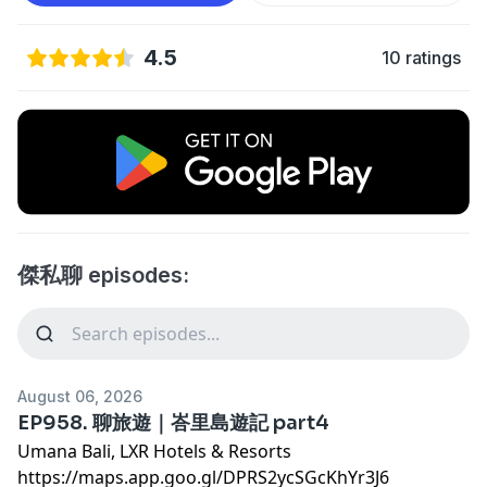
4.5
10 ratings
傑私聊 episodes:
August 06, 2026
EP958. 聊旅遊｜峇里島遊記 part4
Umana Bali, LXR Hotels & Resorts
https://maps.app.goo.gl/DPRS2ycSGcKhYr3J6