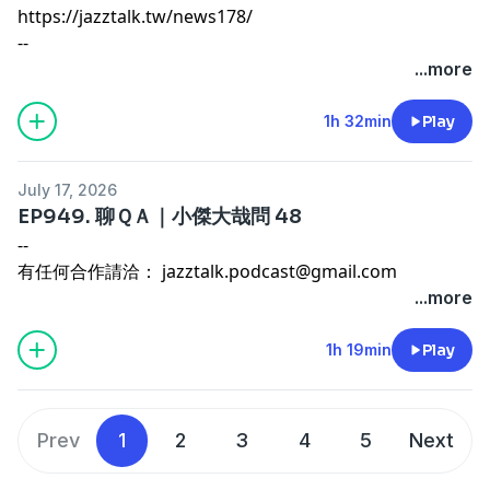
https://jazztalk.tw/news178/
--
有任何合作請洽：
jazztalk.podcast@gmail.com
...more
其他連結傳送門：
https://linktr.ee/jazztalk
1h 32min
Play
July 17, 2026
EP949. 聊ＱＡ｜小傑大哉問 48
--
有任何合作請洽：
jazztalk.podcast@gmail.com
其他連結傳送門：
https://linktr.ee/jazztalk
...more
1h 19min
Play
Prev
1
2
3
4
5
Next