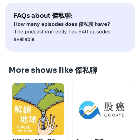
FAQs about 傑私聊:
How many episodes does 傑私聊 have?
The podcast currently has 940 episodes
available.
More shows like 傑私聊