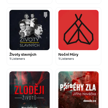
Životy slavných
Noční Můry
1
Listeners
1
Listeners