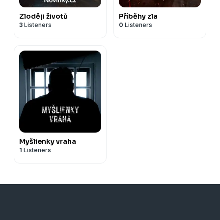
Zloději životů
Příběhy zla
3
Listeners
0
Listeners
Myšlienky vraha
1
Listeners