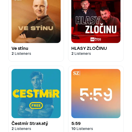
Ve stínu
HLASY ZLOČINU
2
Listeners
2
Listeners
Čestmír Strakatý
5:59
2
Listeners
10
Listeners