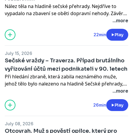
a
iOS
nebo na webu
mujRozhlas.cz
.
Nález těla na hladině sečské přehrady. Nejdříve to
vypadalo na zbavení se oběti dopravní nehody. Závěry
soudní pitvy ale byly jasné. Muž byl zavražděn… Mirek
...more
Vaňura v rámci projektu Mrazivé léto na Dvojce přináší
klíčové případy moderní české kriminalistiky. Tentokrát
22min
Play
z „divokých devadesátek“ a skupiny tzv. podnikatelů,
kteří se ničeho neštítili a snažili se napodobovat
July 15, 2026
mafiánské praktiky z předchozího století.
Sečské vraždy – Traverza. Případ brutálního
vyřizování účtů mezi podnikateli v 90. letech
Všechny díly podcastu Kriminálka můžete pohodlně
Při hledání zbraně, která zabila neznámého muže,
poslouchat v mobilní aplikaci mujRozhlas pro
Android
jehož tělo bylo nalezeno na hladině Sečské přehrady,
a
iOS
nebo na webu
mujRozhlas.cz
.
čekalo na policejní potápěče překvapení. Další tělo
...more
leželo na dně přímo u hráze a bylo připoutáno k těžké
železné traverze. Jak spolu oba zločiny souvisely? A jak
26min
Play
dnes detektivové vzpomínají na divoká 90. léta a na
kauzu „Sečských vražd“? Mirek Vaňura v rámci
July 08, 2026
projektu Mrazivé léto na Dvojce přináší klíčové případy
Otcovrah. Muž s pověstí opilce, který pro