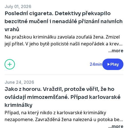
galérky… Poslouchejte každou neděli po 18 h na
July 01, 2026
Dvojce anebo kdykoli na webu a v aplikaci mujRozhlas
Poslední cigareta. Detektivy překvapilo
nebo v dalších podcastových aplikacích.
bezcitné mučení i nenadálé přiznání naivních
vrahů
Všechny díly podcastu Kriminálka můžete pohodlně
poslouchat v mobilní aplikaci mujRozhlas pro
Android
Na pražskou kriminálku zavolala zoufalá žena. Zmizel
a
iOS
nebo na webu
mujRozhlas.cz
.
její přítel. V jeho bytě policisté našli nepořádek a krevní
stopy. Po důkladném ohledání celého domu objevili
...more
tělo ukryté na půdě. Ještě, než se stačilo rozjet pátrání,
jeden z vrahů se sám vrátil na místo činu a po chvíli se
24min
Play
k vraždě přiznal. Detektivy ale překvapila nejen naivita
útočníků, ale i jak dlouho s mužem před vraždou
June 24, 2026
komunikovali a jak bezcitně ho mučili… Další skutečný
Jako z hororu. Vraždil, protože věřil, že ho
případ v Mrazivém létě na Dvojce.
ovládají mimozemšťané. Případ karlovarské
kriminálky
Všechny díly podcastu Kriminálka můžete pohodlně
poslouchat v mobilní aplikaci mujRozhlas pro
Android
Případ, na který nikdo z karlovarské kriminálky
a
iOS
nebo na webu
mujRozhlas.cz
.
nezapomene. Zavražděná žena nalezená u potoka bez
známek života s devastujícím poraněním hlavy. O kus
...more