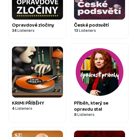
Opravdové zločiny
České podsvětí
34
Listeners
13
Listeners
KRIMI PŘÍBĚHY
Příběh, který se
4
Listeners
opravdu stal
8
Listeners