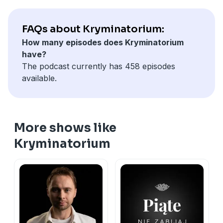
36:36 – szósta żona
– od pierwszych sygnałów, przez zaginięcia i śledztwo,
41:00 – zatrzymanie i proces
aż po proces i jego konsekwencje.
FAQs about Kryminatorium:
50:23 – wyrok
Pokazuje nie tylko zbrodnię, ale też system, który nie
How many episodes does Kryminatorium
51:04 – drugi proces
zareagował na czas.
have?
The podcast currently has 458 episodes
available.
More shows like
Kryminatorium