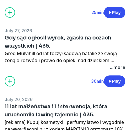
OPIS SPRAWY Z ODCINKA: Bydgoszcz, luty 1935 roku.
Mężczyzna wchodzi do domu swojej znajomej przez
25min
Play
otwarte drzwi. W ciemności potyka się o coś i zapala
zapałkę. To, co wtedy zobaczył, zmieniło wszystko…
July 27, 2026
Kilka dni później policja aresztuje sprawców, a gdy w
Gdy sąd ogłosił wyrok, zgasła na oczach
końcu na sali sądowej ujawniony zostaje prawdziwy
wszystkich | 436.
motyw zbrodni, ludzie nie mogą uwierzyć własnym
Greg Mulvihill od lat toczył sądową batalię ze swoją
uszom.
żoną o rozwód i prawo do opieki nad dzieckiem.
Pewnego wieczoru odebrał tajemniczy telefon od
...more
prywatnego detektywa, który twierdził, że posiada
dokumenty mogące go zainteresować i pomóc w
30min
Play
sądzie. Mężczyzna, jadąc na umówione spotkanie, nie
spodziewał się jednak tak dramatycznego obrotu
July 20, 2026
wydarzeń. Zamiast dokumentów czekało na niego coś
11 lat małżeństwa i 1 interwencja, która
znacznie bardziej niebezpiecznego…
uruchomiła lawinę tajemnic | 435.
[reklama] Kupuj kosmetyki i perfumy łatwo i wygodnie
na www.flaconi.pl: z kodem MARCIN10 otrzymasz 10%