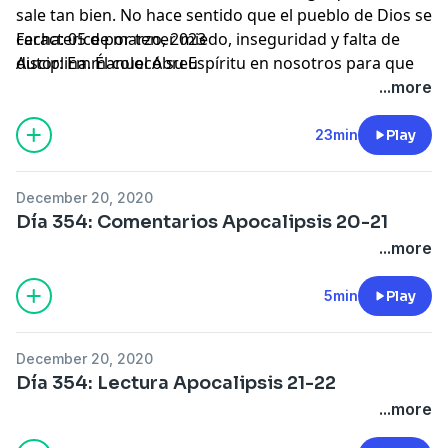
sale tan bien. No hace sentido que el pueblo de Dios se
caracterice por tener miedo, inseguridad y falta de
Fecha: 05 de marzo, 2023
disciplina. Él colocó su Espíritu en nosotros para que
Autor: Emmanuel Abreu
seamos conocidos por Su poder.
...more
23min
Play
December 20, 2020
Día 354: Comentarios Apocalipsis 20-21
...more
5min
Play
December 20, 2020
Día 354: Lectura Apocalipsis 21-22
...more