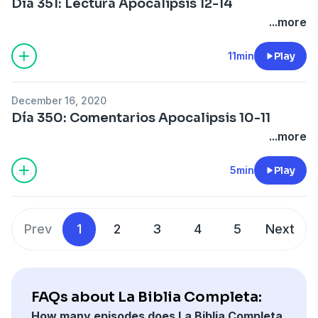
Día 351: Lectura Apocalipsis 12-14
...more
11min
Play
December 16, 2020
Día 350: Comentarios Apocalipsis 10-11
...more
5min
Play
Prev
1
2
3
4
5
Next
FAQs about La Biblia Completa:
How many episodes does La Biblia Completa