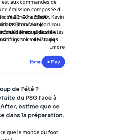
in est aux commandes de
. Une émission composée de
er : Walid Acherchour, Kevin
talle de 20h00 à 23h00
sch et Elton Mokolo. Le
 Nicolas Jamain et Jean-Louis
c des débats et des invités
Jérôme Rothen et Lionel
(ou dès le coup de sifflet
sitif les soirs de Coupes
ion originelle et historique
aniel Riolo, Florent Gautreau
...more
i. Carine Galli fait son
ndes de l'émission les
15min
Play
oup de l'été ?
faite du PSG face à
'After, estime que ce
e dans la préparation.
ut ce que le monde du foot
ison !