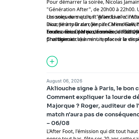
Pour démarrer la soirée, Nicolas Jama
"Génération After", de 20h00 à 22h00
chroniqueurs qui ont grandis avec l'Aft
Les soirs de match, l' "After Live" s'ins
Diaz, Jimmy Braun, Jennifer Mendelewit
incarné à tour de rôle par Carine Galli,
rendez-vous des passionnés de foot ave
Tourre. Eric Di Meco, Emmanuel Petit, 
En deuxième partie de soirée, de 22h00 
prestigieux.
Charbonnier viennent renforcer le dispo
final du match) à minuit, place à la vers
d'Europe.
de l'After autour de Gilbert Brisbois, D
et Jean-Louis Tourre du dimanche au jeud
retour dans l'After et prend les comma
vendredis et samedis.
August 06, 2026
Akliouche signe à Paris, le bon c
Comment expliquer la lourde dé
Majorque ? Roger, auditeur de l
match n'aura pas de conséquenc
– 06/08
L’After Foot, l'émission qui dit tout ha
pense tout bas, fête ses 20 ans cette sa