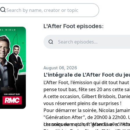
L'After Foot episodes:
August 06, 2026
L'intégrale de L'After Foot du j
L’After Foot, l'émission qui dit tout ha
pense tout bas, fête ses 20 ans cette sa
A cette occasion, Gilbert Brisbois, Dani
vous réservent pleins de surprises !
Pour démarrer la soirée, Nicolas Jama
"Génération After", de 20h00 à 22h00
chroniqueurs qui ont grandis avec l'Aft
Les soirs de match, l' "After Live" s'ins