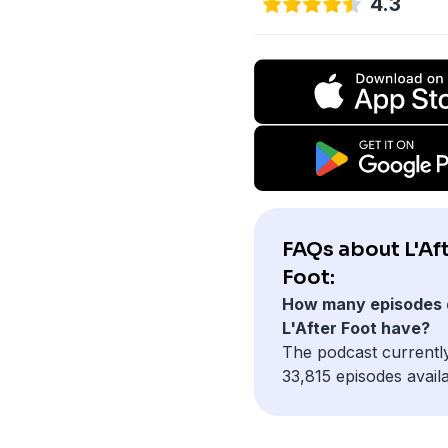
4.3
FAQs about L'Af
Foot:
How many episodes 
L'After Foot have?
The podcast currentl
33,815 episodes availa