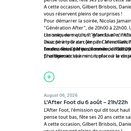
A cette occasion, Gilbert Brisbois, Dani
vous réservent pleins de surprises !
Pour démarrer la soirée, Nicolas Jama
"Génération After", de 20h00 à 22h00
chroniqueurs qui ont grandis avec l'Aft
Les soirs de match, l' "After Live" s'ins
Diaz, Jimmy Braun, Jennifer Mendelewit
incarné à tour de rôle par Carine Galli,
rendez-vous des passionnés de foot ave
Tourre. Eric Di Meco, Emmanuel Petit, 
En deuxième partie de soirée, de 22h00 
prestigieux.
Charbonnier viennent renforcer le dispo
final du match) à minuit, place à la vers
d'Europe.
de l'After autour de Gilbert Brisbois, D
et Jean-Louis Tourre du dimanche au jeud
retour dans l'After et prend les comma
vendredis et samedis.
August 06, 2026
L'After Foot du 6 août – 21h/22h
L’After Foot, l'émission qui dit tout ha
pense tout bas, fête ses 20 ans cette sa
A cette occasion, Gilbert Brisbois, Dani