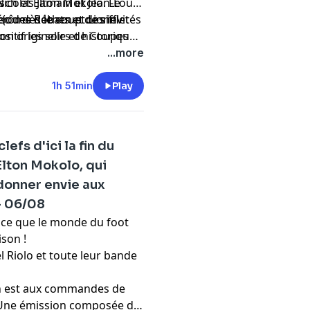
sch et Elton Mokolo. Le
 Nicolas Jamain et Jean-Louis
c des débats et des invités
Jérôme Rothen et Lionel
(ou dès le coup de sifflet
sitif les soirs de Coupes
ion originelle et historique
aniel Riolo, Florent Gautreau
...more
i. Carine Galli fait son
ndes de l'émission les
1h 51min
Play
efs d'ici la fin du
'Elton Mokolo, qui
 donner envie aux
– 06/08
ut ce que le monde du foot
ison !
el Riolo et toute leur bande
in est aux commandes de
. Une émission composée de