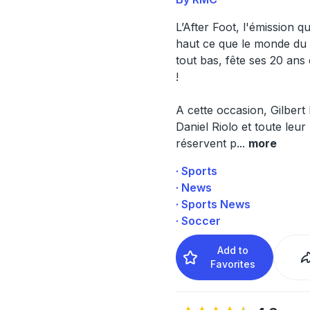
L’After Foot, l'émission qui
haut ce que le monde du
tout bas, fête ses 20 ans 
!
A cette occasion, Gilbert 
Daniel Riolo et toute leu
réservent p
...
more
· Sports
· News
· Sports News
· Soccer
Add to
Favorites