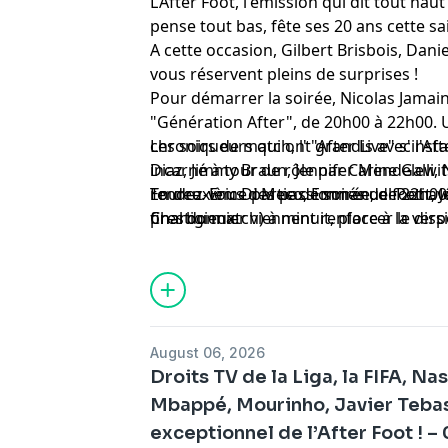
L’After Foot, l'émission qui dit tout ha
pense tout bas, fête ses 20 ans cette sa
A cette occasion, Gilbert Brisbois, Dani
vous réservent pleins de surprises !
Pour démarrer la soirée, Nicolas Jama
"Génération After", de 20h00 à 22h00
chroniqueurs qui ont grandis avec l'Aft
Les soirs de match, l' "After Live" s'ins
Diaz, Jimmy Braun, Jennifer Mendelewit
incarné à tour de rôle par Carine Galli,
rendez-vous des passionnés de foot ave
Tourre. Eric Di Meco, Emmanuel Petit, 
En deuxième partie de soirée, de 22h00 
prestigieux.
Charbonnier viennent renforcer le dispo
final du match) à minuit, place à la vers
d'Europe.
de l'After autour de Gilbert Brisbois, D
et Jean-Louis Tourre du dimanche au jeud
retour dans l'After et prend les comma
vendredis et samedis.
August 06, 2026
Droits TV de la Liga, la FIFA, Na
Mbappé, Mourinho, Javier Tebas 
exceptionnel de l’After Foot ! –