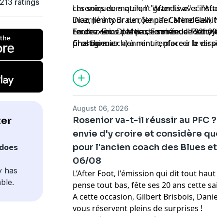
213 ratings
chroniqueurs qui ont grandis avec l'Aft
Les soirs de match, l' "After Live" s'ins
Diaz, Jimmy Braun, Jennifer Mendelewit
incarné à tour de rôle par Carine Galli,
rendez-vous des passionnés de foot ave
Tourre. Eric Di Meco, Emmanuel Petit, 
En deuxième partie de soirée, de 22h00 
prestigieux.
Charbonnier viennent renforcer le dispo
final du match) à minuit, place à la vers
d'Europe.
de l'After autour de Gilbert Brisbois, D
et Jean-Louis Tourre du dimanche au jeud
retour dans l'After et prend les comma
vendredis et samedis.
August 06, 2026
ter
Rosenior va-t-il réussir au PFC 
envie d'y croire et considère que
pour l'ancien coach des Blues et
does
06/08
y has
L’After Foot, l'émission qui dit tout ha
ble.
pense tout bas, fête ses 20 ans cette sa
A cette occasion, Gilbert Brisbois, Dani
vous réservent pleins de surprises !