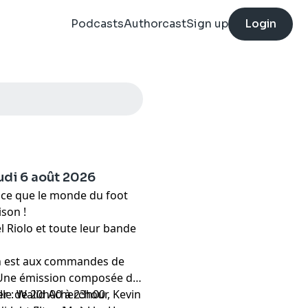
Podcasts
Authorcast
Sign up
Login
eudi 6 août 2026
ut ce que le monde du foot
ison !
el Riolo et toute leur bande
in est aux commandes de
. Une émission composée de
er : Walid Acherchour, Kevin
talle de 20h00 à 23h00