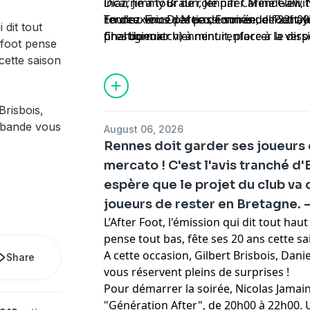
Diaz, Jimmy Braun, Jennifer Mendelewit
incarné à tour de rôle par Carine Galli,
rendez-vous des passionnés de foot ave
Tourre. Eric Di Meco, Emmanuel Petit, 
En deuxième partie de soirée, de 22h00 
 dit tout
prestigieux.
Charbonnier viennent renforcer le dispo
final du match) à minuit, place à la vers
 foot pense
d'Europe.
de l'After autour de Gilbert Brisbois, D
cette saison
et Jean-Louis Tourre du dimanche au jeud
retour dans l'After et prend les comma
vendredis et samedis.
Brisbois,
r bande vous
August 06, 2026
Rennes doit garder ses joueurs cl
mercato ! C'est l'avis tranché d
espère que le projet du club va
joueurs de rester en Bretagne. 
L’After Foot, l'émission qui dit tout ha
pense tout bas, fête ses 20 ans cette sa
A cette occasion, Gilbert Brisbois, Dani
Share
vous réservent pleins de surprises !
Pour démarrer la soirée, Nicolas Jama
"Génération After", de 20h00 à 22h00