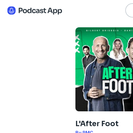
L'After Foot
By RMC