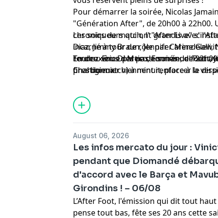
vous réservent pleins de surprises !
Pour démarrer la soirée, Nicolas Jama
"Génération After", de 20h00 à 22h00
chroniqueurs qui ont grandis avec l'Aft
Les soirs de match, l' "After Live" s'ins
Diaz, Jimmy Braun, Jennifer Mendelewit
incarné à tour de rôle par Carine Galli,
rendez-vous des passionnés de foot ave
Tourre. Eric Di Meco, Emmanuel Petit, 
En deuxième partie de soirée, de 22h00 
prestigieux.
Charbonnier viennent renforcer le dispo
final du match) à minuit, place à la vers
d'Europe.
de l'After autour de Gilbert Brisbois, D
et Jean-Louis Tourre du dimanche au jeud
retour dans l'After et prend les comma
vendredis et samedis.
August 06, 2026
Les infos mercato du jour : Vini
pendant que Diomandé débarqu
d'accord avec le Barça et Mavub
Girondins ! – 06/08
L’After Foot, l'émission qui dit tout ha
pense tout bas, fête ses 20 ans cette sa