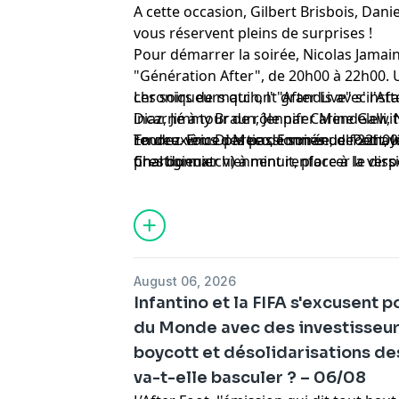
A cette occasion, Gilbert Brisbois, Dani
vous réservent pleins de surprises !
Pour démarrer la soirée, Nicolas Jama
"Génération After", de 20h00 à 22h00
chroniqueurs qui ont grandis avec l'Aft
Les soirs de match, l' "After Live" s'ins
Diaz, Jimmy Braun, Jennifer Mendelewit
incarné à tour de rôle par Carine Galli,
rendez-vous des passionnés de foot ave
Tourre. Eric Di Meco, Emmanuel Petit, 
En deuxième partie de soirée, de 22h00 
prestigieux.
Charbonnier viennent renforcer le dispo
final du match) à minuit, place à la vers
d'Europe.
de l'After autour de Gilbert Brisbois, D
et Jean-Louis Tourre du dimanche au jeud
retour dans l'After et prend les comma
vendredis et samedis.
August 06, 2026
Infantino et la FIFA s'excusent 
du Monde avec des investisseur
boycott et désolidarisations des
va-t-elle basculer ? – 06/08