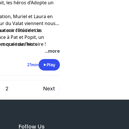
pit, les héros d’Adopte un
ation, Muriel et Laura en
ur du Valat viennent nous
utenir l’étude et la
ue aux côtés de ces
ce à Pat et Popit, un
es que tous leurs
 morale de l’histoire !
s pour ensuite être
...more
21min
Play
2
Next
Follow Us