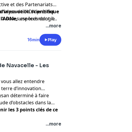
tive et des Partenariats
’analyse de l’ADN présent
 d’innovation scientifique
a ou les espèces dont il
:
l’ADNe,
une technologie
monde de Zourit !
...more
16min
Play
de Navacelle - Les
 vous allez entendre
terre d’innovation
ysan déterminé à faire
ude d’obstacles dans la
nir les 3 points clés de ce
...more