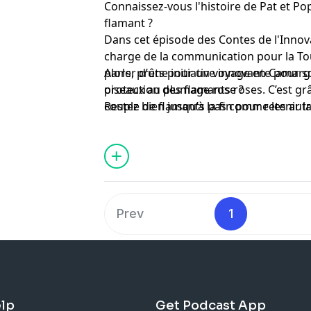
Connaissez-vous l'histoire de Pat et Po
flamant ?
Dans cet épisode des Contes de l'Innov
charge de la communication pour la To
parler d’une initiative innovante pour so
Alors, prêts pour un voyage en Camarg
protection des flamants roses. C’est grâ
oiseaux au plumage rose ?
couple de flamants pas comme les autr
Restez bien jusqu’à la fin pour retenir la
congénères vont pouvoir être identifié
adoptés.
Prev
1
lp
Get Podcast App