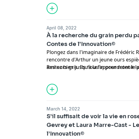
April 08, 2022
À la recherche du grain perdu pa
Contes de l'Innovation©
Plongez dans l'imaginaire de Frédéric Ri
rencontre d'Arthur un jeune ours espièg
ami ours gris. Ils nous apprendront le p
Restez bien jusqu’à la fin pour retenir la
l'importance de persévérer lorsqu'on 
d'innovation.
March 14, 2022
S’il suffisait de voir la vie en r
Gevrey et Laura Marre-Cast - L
l’Innovation©