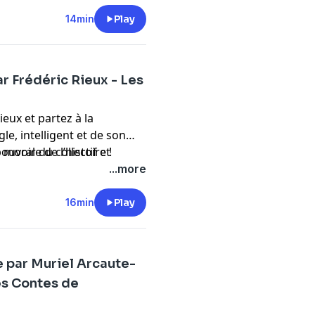
14min
Play
r Frédéric Rieux - Les
eux et partez à la
le, intelligent et de son
ouvoir du collectif et
 morale de l’histoire !
se lance dans une démarche
...more
16min
Play
ose par Muriel Arcaute-
es Contes de