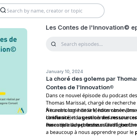
Les Contes de l'Innovation© e
January 10, 2024
La choré des golems par Thomas
Contes de l’Innovation©
Dans ce nouvel épisode du podcast des 
Thomas Marissal, chargé de recherche à 
Neurobiologie de la Méditerranée (Inse
À travers son histoire, nous observons
Université) nous emmène dans une cont
confiance
et la
gestion des ressource
rencontre du professeur Cradépoux.
essentielles du processus de recherche 
Parce que la recherche scientifique fonc
a beaucoup à nous apprendre pour le