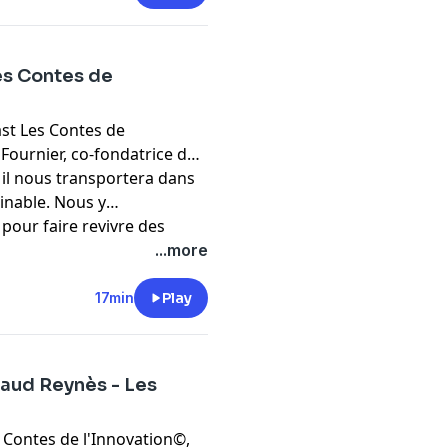
Les Contes de
ast Les Contes de
Fournier, co-fondatrice des
: il nous transportera dans
inable. Nous y
 pour faire revivre des
ctif soudé... 💡
...more
17min
Play
naud Reynès - Les
 Contes de l'Innovation©,