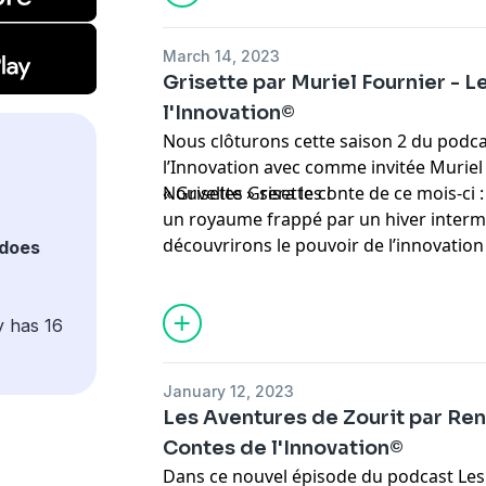
March 14, 2023
Grisette par Muriel Fournier - 
l'Innovation©
Nous clôturons cette saison 2 du podc
l’Innovation avec comme invitée Muriel 
Nouvelles Grisettes !
« Grisette » sera le conte de ce mois-ci 
un royaume frappé par un hiver interm
découvrirons le pouvoir de l’innovation
does
savoir-faire artisanaux et créer un colle
y has 16
January 12, 2023
Les Aventures de Zourit par Re
Contes de l'Innovation©
Dans ce nouvel épisode du podcast Les