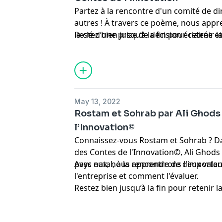
Partez à la rencontre d'un comité de d
autres ! À travers ce poème, nous appre
la clé d’une prise de décision éclairée
Restez bien jusqu’à la fin pour retenir la
s’improvise pas, il se prépare.
May 13, 2022
Rostam et Sohrab par Ali Ghods
l’Innovation©
Connaissez-vous Rostam et Sohrab ? D
des Contes de l'Innovation©, Ali Ghod
pays natal, à la rencontre de deux val
Avec eux, nous apprendrons l'importanc
l'entreprise et comment l'évaluer.
Restez bien jusqu’à la fin pour retenir la