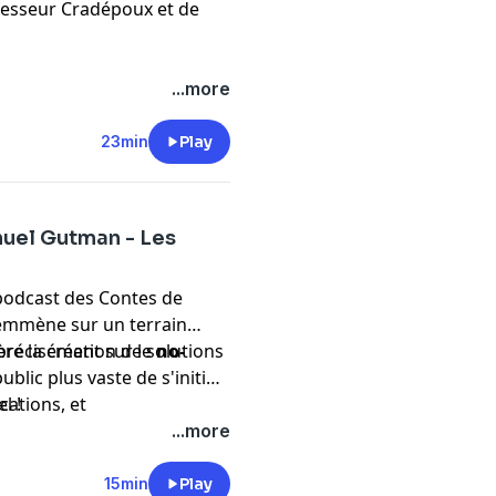
fesseur Cradépoux et de
...more
23min
Play
nuel Gutman - Les
 podcast des Contes de
emmène sur un terrain
lère la création de solutions
 précisément sur le
no-
ublic plus vaste de s'initier
cations, et
l !
si de
concevoir leurs
...more
15min
Play