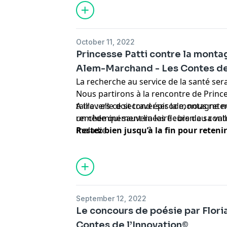
October 11, 2022
Princesse Patti contre la monta
Alem-Marchand - Les Contes de
La recherche au service de la santé ser
Nous partirons à la rencontre de Prince
taille : elle doit traverser la montagne 
A travers ce second épisode, nous rete
remède qui sauvera les fleurs de sa va
un cheminement linéaire : bien au contr
maladie.
Restez bien jusqu’à la fin pour retenir
September 12, 2022
Le concours de poésie par Flori
Contes de l’Innovation©