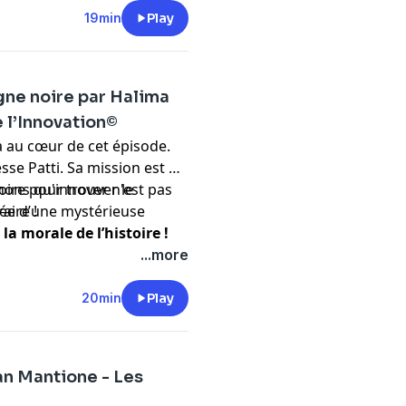
19min
Play
gne noire par Halima
 l’Innovation©
a au cœur de cet épisode.
sse Patti. Sa mission est de
noire pour trouver le
nons qu'innover n'est pas
llée d’une mystérieuse
aire !
 la morale de l’histoire !
...more
20min
Play
an Mantione - Les