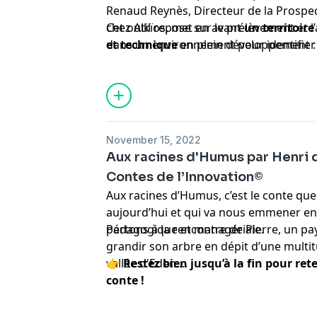
Renaud Reynès, Directeur de la Prospec
chez Alkïos, met en avant
Cet outil repose sur le prélèvement et l
un territoire
et technique
dans un environnement pour identifier l
en plein développement 
portée par Spygen.
provient... 🧬Découvrons ensemble le 
November 15, 2022
Aux racines d'Humus par Henri 
Contes de l’Innovation©
Aux racines d’Humus, c’est le conte que
aujourd’hui et qui va nous emmener en 
pédagogique et managériale.
Partons à la rencontre de Pierre, un pa
grandir son arbre en dépit d’une multit
vallée d'Eden ...
👉 Restez bien jusqu’à la fin pour rete
conte !