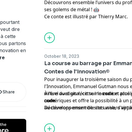
Découvrons ensemble l’univers du pro
ses golems de métal ! 🤖
Ce conte est illustré par Thierry Marc.
 pourtant
 veut dire
à cette
ous partons
nnovation en
October 18, 2023
re
La course au barrage par Emma
Contes de l'Innovation©
Pour inaugurer la troisième saison du
l'Innovation, Emmanuel Gutman nous 
Share
virtuel avec un récit sur le
À l'ère du digital, cette innovation accé
code
et plus
code
numériques et offre la possibilité à un p
.
au développement de sites web, d'appli
Découvrons ensemble cet univers virtue
d'automatisations, leur permettant ain
propres solutions
. 💻