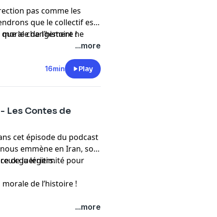
irection pas comme les
ndrons que le collectif est
 et que le changement ne
 morale de l’histoire !
...more
16min
Play
 - Les Contes de
ans cet épisode du podcast
s nous emmène en Iran, son
eureux guerriers.
e de la légitimité pour
 morale de l’histoire !
...more