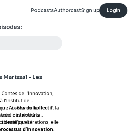
Podcasts
Authorcast
Sign up
Login
pisodes:
 Marissal - Les
Contes de l'Innovation,
l’Institut de
rm, Aix-Marseille
 que le
sens du collectif
, la
rée lointaine à la
s
sont des notions
scientifique.
tionne par itérations, elle
processus d’innovation
.