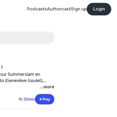
Podcasts
Authorcast
Sign up
Login
 !
ur sur Summerslam en
to (Geneviève Goulet),
t surtout
Brother
Bertrand
...more
 en compagnie de Rick
 québécois Matt Sparkle
1h 30min
Play