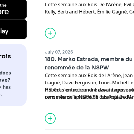
Cette semaine aux Rois De l'Arène, Evil 
Top-10 à l'aveugle des meilleurs finishe
Kelly, Bertrand Hébert, Émilie Gagné, G
Abonnez-vous sur Apple et/ou Spotify e
Dave Ferguson et Louis-Michel Lelièvre 
des
Rois De l'Arène
!
galas de Mystery Wrestling et de la All E
tiendront à la fin du mois de juillet, à M
July 07, 2026
rois
180. Marko Estrada, membre du 
renommée de la NSPW
does
Cette semaine aux Rois de l'Arène, Jean-
have?
Gagné, Dave Ferguson, Louis-Michel Lel
y has
Hébert s'entretiennent avec le nouvea
P.S. Pour en apprendre davantage sur 
.
renomée de la NSPW, le "champian du 
conseillons l'épisode 86 des Rois De l'A
Aussi au menu : Comiccon, Mick Foley, A
Spotify et Apple Podcast.
tous les temps.