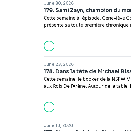
June 30, 2026
179. Sami Zayn, champion du m
Cette semaine à l’épisode, Geneviève Go
présente sa toute première chronique 
victoire de Sami Zayn à Night of Champi
québécoise d’Émilie Gagné, pire book
Ferguson, les NATM de Jean-François Kel
préférée de Brother Bertrand Hébert, le
l’histoire, présenté par Louis-Michel Lel
June 23, 2026
178. Dans la tête de Michael Bis
Cette semaine, le booker de la NSPW M
aux Rois De l’Arène. Autour de la table, 
François Kelly, Émilie Gagné, Brother 
Ferguson parlent également du King of 
la lutte québécoise et de la TNA.
June 16, 2026