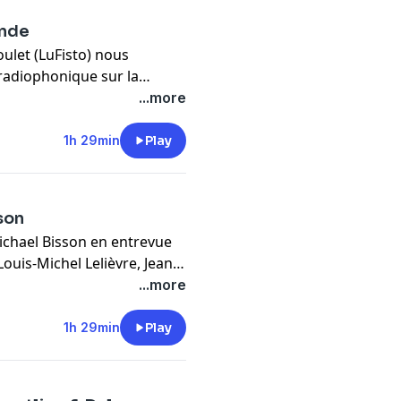
onde
ulet (LuFisto) nous
radiophonique sur la
ons. Chronique de la lutte
...more
ing du monde de Dave
ly et la chronique favorite
1h 29min
Play
 meilleur lutteur de
ièvre.
son
ichael Bisson en entrevue
Louis-Michel Lelièvre, Jean-
Bertrand Hébert et Dave
...more
the Ring, de la culture de
1h 29min
Play