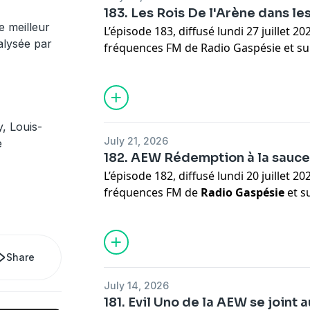
183. Les Rois De l'Arène dans l
e meilleur
L’épisode 183, diffusé lundi 27 juillet 20
nalysée par
fréquences FM de Radio Gaspésie et sur
est maintenant disponible en balado sur 
CHOQ. Cette semaine aux Rois De l'Arèn
reçoit deux chouchous de l'émission : 
Maxime Champagne. Tous reviennent s
, Louis-
l'actualité de la lutte professionnelle.
July 21, 2026
e
de la AEW, une nouvelle chronique "Il ét
182. AEW Rédemption à la sauc
entrevues téléphoniques avec Louis-Mic
L’épisode 182, diffusé lundi 20 juillet 20
et Audrey Moreau. Abonnez-vous sur App
fréquences FM de
Radio Gaspésie
et s
la page Facebook des
Rois De l'Arène
!
est maintenant disponible en balado sur 
CHOQ
. Cette semaine aux
Rois De l'Ar
Dave Ferguson, Bertrand Hébert, Genevi
Share
Émilie Gagné reviennent sur les moments
lutte professionnelle. Au menu : le PP
July 14, 2026
revisité à la sauce gaspésienne, une di
181. Evil Uno de la AEW se joint 
de savoir bien se vendre dans le monde 