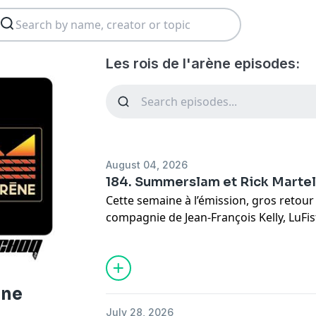
Les rois de l'arène episodes:
August 04, 2026
184. Summerslam et Rick Martel
Cette semaine à l’émission, gros reto
compagnie de Jean-François Kelly, LuFis
Dave Ferguson, Louis-Michel Lelièvre e
Hébert qui était présent à Minneapolis
Martel. Aussi, entrevue avec le lutteur
(Mathieu Ménard).
ène
July 28, 2026