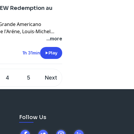
e AEW Redemption au
El Grande Americano
e l'Aréne, Louis-Michel
is Kelly, Dave Ferguson,
...more
nt du match de l'année
medi dernier, à Noche de
1h 31min
Play
eçoit Mike Bailey pour faire
dra au Centre Bell, le 26
rler de son événement
4
5
Next
ndra vendredi, à
Follow Us