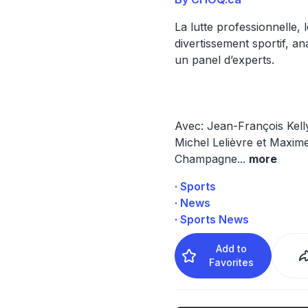
La lutte professionnelle, l
divertissement sportif, a
un panel d’experts.
Avec: Jean-François Kelly
Michel Lelièvre et Maxim
Champagne
...
more
· Sports
· News
· Sports News
Add to
Favorites