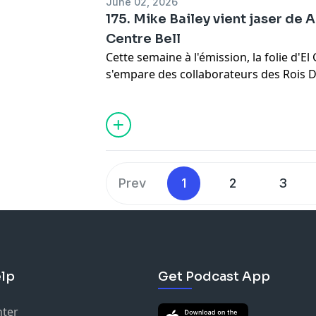
June 02, 2026
175. Mike Bailey vient jaser d
Centre Bell
Cette semaine à l'émission, la folie d'
s'empare des collaborateurs des Rois D
Lelièvre, Geneviève Goulet, Jean-Franço
Bertrand Hébert et Émilie Gagné parle
entre les deux El Grande Americano, sa
Los Grandes, à la Triple A. De plus, on r
la promotion de Redemption, qui se tien
juillet, ainsi que Mathis Myre pour pa
Prev
1
2
3
Rivalité : Le dernier chapitre, qui se tie
Hawkesbury.
lp
Get Podcast App
nter