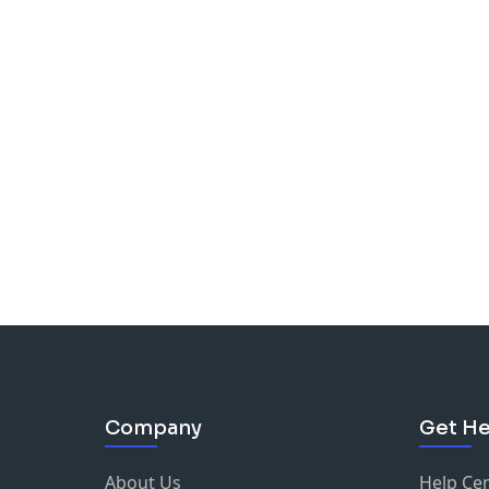
Company
Get He
About Us
Help Ce