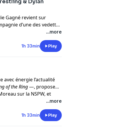
restling & Dylan
lie Gagné revient sur
mpagnie d’une des vedettes
 Jean-François Kelly,
...more
on et Louis-Michel Lelièvre
 Wrestling. En fin
1h 33min
Play
 une courte apparition pour
utte professionnelle.
te avec énergie l’actualité
ng of the Ring
—, propose
Moreau sur la NSPW, et
t une réflexion sur l’esprit
...more
, Dave Ferguson, Geneviève
ertrand Hébert & Audrey
1h 33min
Play