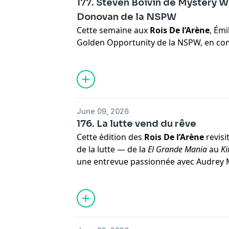
177. Steven Boivin de Mystery W
Donovan de la NSPW
Cette semaine aux
Rois De l’Arène
, Émi
Golden Opportunity de la NSPW, en co
de la soirée, Dylan Donovan. Également,
LuFisto (Geneviève Goulet), Dave Fergus
discutent avec Steven Boivin de Mystery
d’épisode,
Brother
Bertrand Hébert fait
parler de l’effet Donald Trump dans la l
June 09, 2026
176. La lutte vend du rêve
Cette édition des
Rois De l’Arène
revisi
de la lutte — de la
El Grande Mania
au
Ki
une entrevue passionnée avec Audrey 
dynamise le tout avec un jeu interactif e
des amateurs. Avec Jean-François Kelly
Goulet (LuFisto), Émilie Gagné,
Brother
B
Moreau.