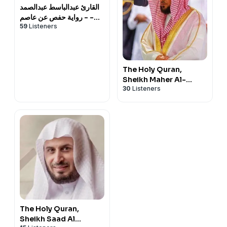
القارئ عبدالباسط عبدالصمد
- رواية حفص عن عاصم -
59
Listeners
Abdulbasit
Abdulsamad -
Rewayat Hafs A'n
Assem |
The Holy Quran,
Sheikh Maher Al-
30
Listeners
Muaiqly | القران الكريم
ماهر المعيقلي
The Holy Quran,
Sheikh Saad Al