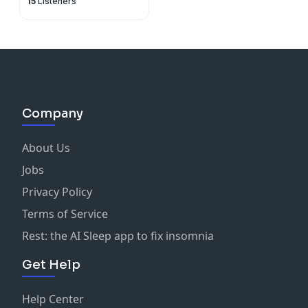
15
Listeners
Ghamdi | القران الكريم
سعد الغامدي
Company
About Us
Jobs
Privacy Policy
Terms of Service
Rest: the AI Sleep app to fix insomnia
Get Help
Help Center