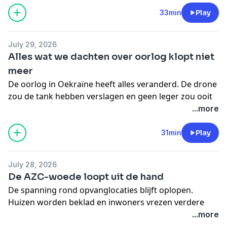
⁠Doe een kleine donatie
🎧 Meer horen:
33min
Play
-
College Donald Trump
🔔 Meer van ons:
July 29, 2026
-
Volg ons op LinkedIn
Alles wat we dachten over oorlog klopt niet
-
Website
/
Nieuwsbrief
meer
-
Substack
De oorlog in Oekraïne heeft alles veranderd. De drone
-
WhatsApp-groep
zou de tank hebben verslagen en geen leger zou ooit
-
Maarten
en
Tom
op Instagram
nog hetzelfde zijn. Maar is dat echt zo?
...more
⁠Doe een kleine donatie
🎧 Meer horen:
31min
Play
-
College Oorlog Oekraïne
🔔 Meer van ons:
July 28, 2026
-
Volg ons op LinkedIn
De AZC-woede loopt uit de hand
-
Website
/
Nieuwsbrief
De spanning rond opvanglocaties blijft oplopen.
-
Substack
Huizen worden beklad en inwoners vrezen verdere
-
WhatsApp-groep
escalatie. De echte vraag is niet hoe boos Nederland is,
...more
-
Maarten
en
Tom
op Instagram
maar waarom die woede steeds opnieuw wordt