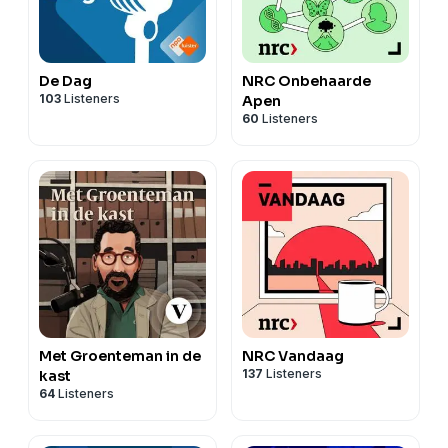
De Dag
NRC Onbehaarde
103
Listeners
Apen
60
Listeners
Met Groenteman in de
NRC Vandaag
137
Listeners
kast
64
Listeners