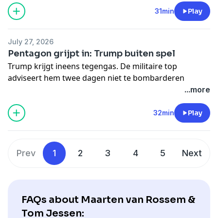
aangewakkerd.
31min
Play
⁠Doe een kleine donatie
🎧 Meer horen:
July 27, 2026
-
College Rauwe woede van de gewone man
Pentagon grijpt in: Trump buiten spel
🔔 Meer van ons:
Trump krijgt ineens tegengas. De militaire top
-
Volg ons op LinkedIn
adviseert hem twee dagen niet te bombarderen
-
Website
/
Nieuwsbrief
omdat de aanvallen minder effectief worden en de
...more
-
Substack
munitie slinkt. Ondertussen dreigt een nieuwe
-
WhatsApp-groep
escalatie tussen Israël, Iran en Saoedi-Arabië.
32min
Play
-
Maarten
en
Tom
op Instagram
⁠Doe een kleine donatie
🎧 Meer horen:
-
College Oorlog Iran
Prev
1
2
3
4
5
Next
🔔 Meer van ons:
-
Volg ons op LinkedIn
-
Website
/
Nieuwsbrief
-
Substack
FAQs about Maarten van Rossem &
-
WhatsApp-groep
Tom Jessen:
-
Maarten
en
Tom
op Instagram