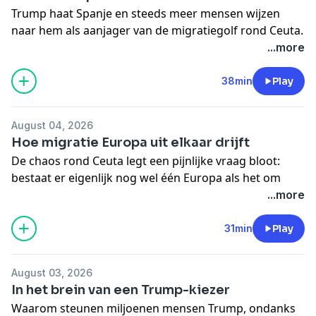
Trump haat Spanje en steeds meer mensen wijzen
naar hem als aanjager van de migratiegolf rond Ceuta.
Maar klopt dat verhaal eigenlijk? Of ligt de
...more
werkelijkheid heel anders?
⁠Doe een kleine donatie
38min
Play
🎧 Meer horen:
-
College Waarom vallen mensen voor populisme?
August 04, 2026
🔔 Meer van ons:
Hoe migratie Europa uit elkaar drijft
-
Instagram
De chaos rond Ceuta legt een pijnlijke vraag bloot:
-
Website
/
Nieuwsbrief
bestaat er eigenlijk nog wel één Europa als het om
-
Substack
migratie gaat?
...more
-
WhatsApp-groep
⁠Doe een kleine donatie
🎧 Meer horen:
31min
Play
-
In gesprek met Paul Krugman
-
College Waarom vallen mensen voor populisme?
August 03, 2026
🔔 Meer van ons:
In het brein van een Trump-kiezer
-
Instagram
Waarom steunen miljoenen mensen Trump, ondanks
-
Website
/
Nieuwsbrief