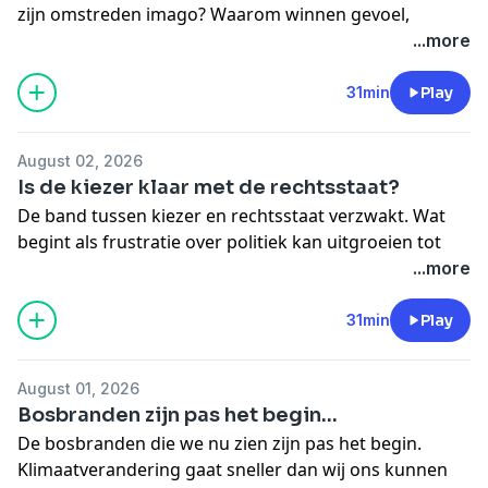
zijn omstreden imago? Waarom winnen gevoel,
-
Substack
identiteit en nostalgie het van feiten?
...more
-
WhatsApp-groep
⁠Doe een kleine donatie
Is populisme een domme keuze of een logische
31min
Play
reactie?
Discussieer mee
.
🎧 Meer horen:
August 02, 2026
-
College Waarom vallen mensen voor populisme?
Is de kiezer klaar met de rechtsstaat?
🔔 Meer van ons:
De band tussen kiezer en rechtsstaat verzwakt. Wat
-
Volg ons op LinkedIn
begint als frustratie over politiek kan uitgroeien tot
-
Website
/
Nieuwsbrief
een grotere maatschappelijke crisis.
...more
-
Substack
⁠Doe een kleine donatie
-
WhatsApp-groep
🎧 Meer horen:
31min
Play
-
Maarten
en
Tom
op Instagram
-
College Waarom mensen vallen voor populisme?
🔔 Meer van ons:
August 01, 2026
-
Volg ons op LinkedIn
Bosbranden zijn pas het begin...
-
Website
/
Nieuwsbrief
De bosbranden die we nu zien zijn pas het begin.
-
Substack
Klimaatverandering gaat sneller dan wij ons kunnen
-
WhatsApp-groep