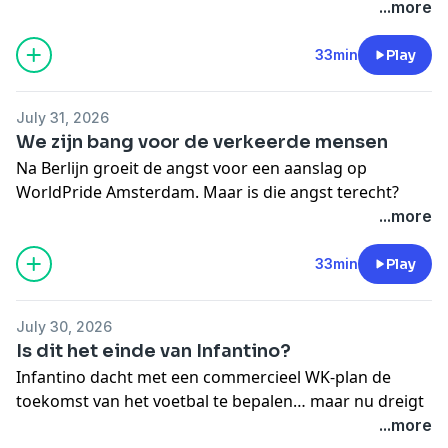
aanpassen en onze huidige oplossingen schieten
...more
-
Maarten
en
Tom
op Instagram
steeds vaker tekort.
⁠Doe een kleine donatie
33min
Play
🎧 Meer horen:
-
College D-Day opnieuw bekeken
July 31, 2026
🔔 Meer van ons:
We zijn bang voor de verkeerde mensen
-
Volg ons op LinkedIn
Na Berlijn groeit de angst voor een aanslag op
-
Website
/
Nieuwsbrief
WorldPride Amsterdam. Maar is die angst terecht?
-
Substack
⁠Steun deze podcast
❤️
...more
-
WhatsApp-groep
🎧 Meer horen:
-
Maarten
en
Tom
op Instagram
-
College Waarom Mensen Vallen Voor Populisme
33min
Play
🔔 Meer van ons:
-
Volg ons op LinkedIn
July 30, 2026
-
Website
/
Nieuwsbrief
Is dit het einde van Infantino?
-
Substack
Infantino dacht met een commercieel WK-plan de
-
WhatsApp-groep
toekomst van het voetbal te bepalen… maar nu dreigt
-
Maarten
en
Tom
op Instagram
het plan in zijn gezicht te ontploffen.
...more