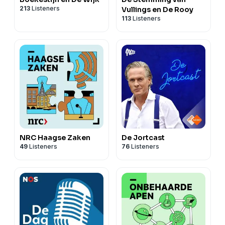
213
Listeners
Vullings en De Rooy
113
Listeners
NRC Haagse Zaken
De Jortcast
49
Listeners
76
Listeners