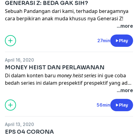
GENERASI Z: BEDA GAK SIH?
Sebuah Pandangan dari kami, terhadap beragamnya
cara berpikiran anak muda khusus nya Generasi Z!
...more
27min
Play
April 16, 2020
MONEY HEIST DAN PERLAWANAN
Di dalam konten baru
money heist series
ini gue coba
bedah series ini dalam prespektif prespektif yang ada
ditemani haikal dan kali ini gue dan haikal bakal
...more
ngebedah dalam prespektif perlawanan dan
perjuangan
56min
Play
April 13, 2020
EPS 04 CORONA