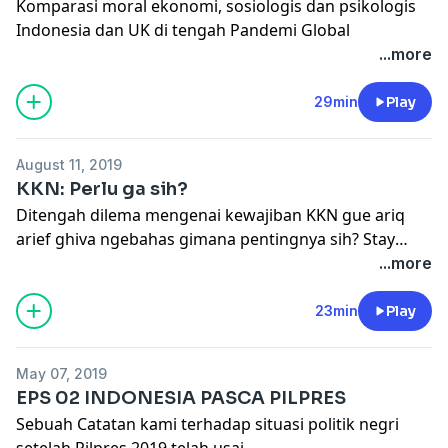
Komparasi moral ekonomi, sosiologis dan psikologis
Indonesia dan UK di tengah Pandemi Global
...more
29min
Play
August 11, 2019
KKN: Perlu ga sih?
Ditengah dilema mengenai kewajiban KKN gue ariq
arief ghiva ngebahas gimana pentingnya sih? Stay
tune!
...more
23min
Play
May 07, 2019
EPS 02 INDONESIA PASCA PILPRES
Sebuah Catatan kami terhadap situasi politik negri
setelah Pilpres 2019 telah usai.