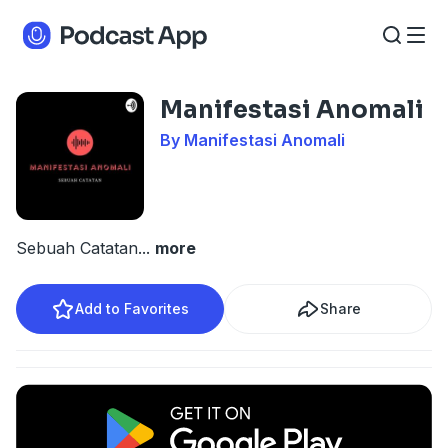
Manifestasi Anomali
By Manifestasi Anomali
Sebuah Catatan
...
more
Add to Favorites
Share