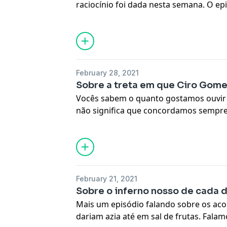
raciocínio foi dada nesta semana. O epi
reviravolta na política nacional. Revira
histórico de Lula no Sindicato dos Me
do Campo. Nosso apoiador: A ServerDo
Web Services, apoia o […]
February 28, 2021
Sobre a treta em que Ciro Gome
Vocês sabem o quanto gostamos ouvir C
não significa que concordamos sempre
nossos votos estejam garantidos para 
semana com o PT, Ciro tem razão. Fala
episódio da semana. Nosso apoiador: A
Amazon […]
February 21, 2021
Sobre o inferno nosso de cada d
Mais um episódio falando sobre os aco
dariam azia até em sal de frutas. Falam