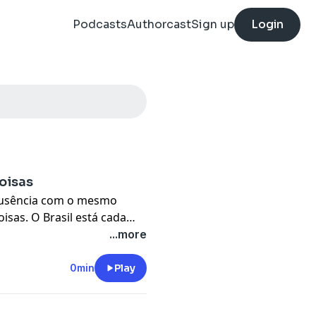
Podcasts
Authorcast
Sign up
Login
oisas
ausência com o mesmo
sas. O Brasil está cada
re nossas percepções no
...more
0min
Play