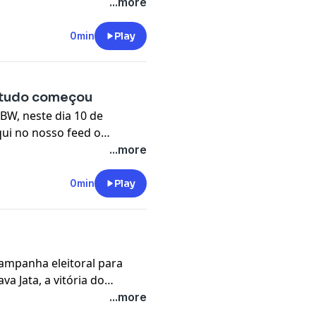
a de vacinas, o controle
...more
sso apoiador: A
ervices, apoia o Podcast
0min
Play
 tudo começou
BW, neste dia 10 de
qui no nosso feed o
 NBW. O podcast que vocês
...more
pela Luciana Baldini. O
pisódios, que serão
0min
Play
ampanha eleitoral para
a Jata, a vitória do
 julgamento do STF sobre o
...more
eiro. Nosso apoiador: A