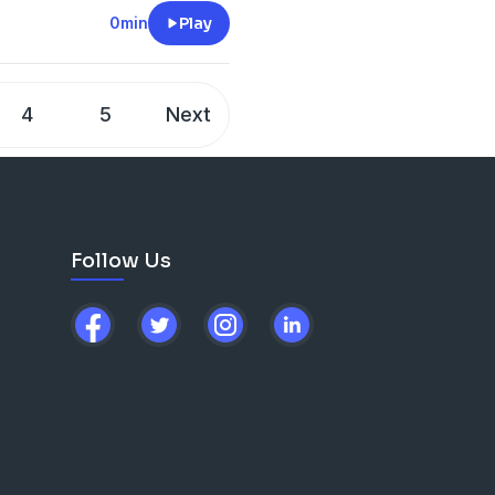
ervices, apoia o Podcast
0min
Play
4
5
Next
Follow Us