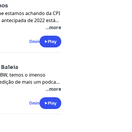
mos
que estamos achando da CPI
l antecipada de 2022 está
idado: Feliz Ano Velho,
...more
A ServerDo.in, parceira da
 NBW. Hospede seu site,
0min
Play
 Baleia
NBW, temos o imenso
a edição de mais um podcast
oje vocês vão conhecer o
...more
e muitas lendas que
O que acontece por aqui, […]
0min
Play