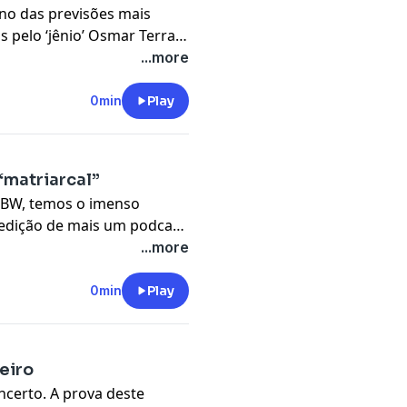
o das previsões mais
s pelo ‘jênio’ Osmar Terra,
meros devaneios tolos.
...more
 Série ‘Calls’ (AppleTV+) /
Pandemia’ (Netflix) / 100
0min
Play
z […]
“matriarcal”
NBW, temos o imenso
a edição de mais um podcast
oje vocês vão conhecer o
...more
 boa história é entender a
ia. A essência […]
0min
Play
eiro
incerto. A prova deste