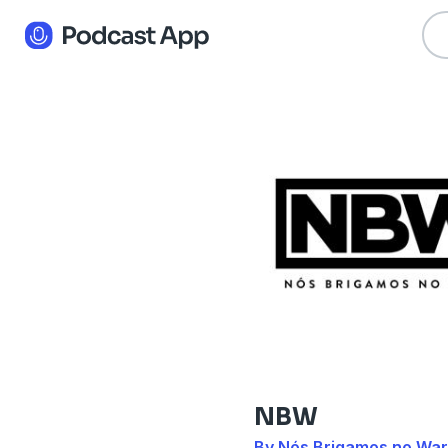
NBW
By Nós Brigamos no War