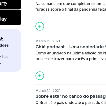
Na semana em que completamos um an
furadas sobre o final da pandemia feita
falamos sobre CPI, vacinação e outros 
Recomendações dos convidados: Isabella:
Filme Que Horas Ela Volta Bruno: Série ‘
Anos de Solidão, Gabriel García Márque
W:
March 19, 2021
does
Chié podcast – Uma sociedade 
Como anunciado na última edição do 
y has
prazer de trazer para vocês a primeir
.
que nasceu do projeto Fomenta NBW. H
Chié podcast. O primeiro passo de toda
raíz de onde tudo começa. A sua essênc
March 14, 2021
Sobre estar no banco do passag
O Brasil é o país onde até o passado é 