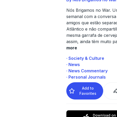
Nós Brigamos no War. U
semanal com a conversa 
amigos que estão separa
Atlântico e não comparti
mesma garrafa de cerve
assim, ainda têm muito pa
more
· Society & Culture
· News
· News Commentary
· Personal Journals
Add to
Favorites