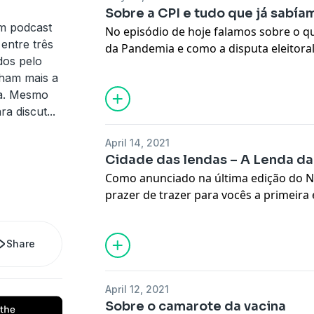
Sobre a CPI e tudo que já sabía
m podcast
No episódio de hoje falamos sobre o 
entre três
da Pandemia e como a disputa eleitora
dos pelo
se desdobrando. Recomendação do conv
lham mais a
Marcelo Rubens Paiva Nosso apoiador: 
ja. Mesmo
Amazon Web Services, apoia o Podcast
ra discut
...
blog ou podcast a partir […]
April 14, 2021
Cidade das lendas – A Lenda da
Como anunciado na última edição do 
prazer de trazer para vocês a primeir
que nasceu do projeto Fomenta NBW. H
Cidade das Lendas. Uma cidade dona d
Share
transitam entre o real e o fantástico. 
April 12, 2021
Sobre o camarote da vacina