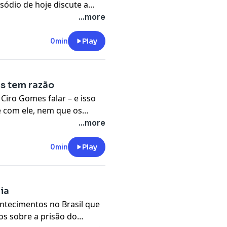
sódio de hoje discute a
volta causada pelo discurso
...more
talúrgicos em São Bernardo
.in, parceira da Amazon
0min
Play
s tem razão
iro Gomes falar – e isso
 com ele, nem que os
ele. Mas na polêmica da
...more
mos disso e muito mais no
 ServerDo.in, parceira da
0min
Play
ia
ntecimentos no Brasil que
os sobre a prisão do