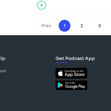
ServerDo.in, parceira da Amazon Web S
[…]
Prev
1
2
3
lp
Get Podcast App
nter