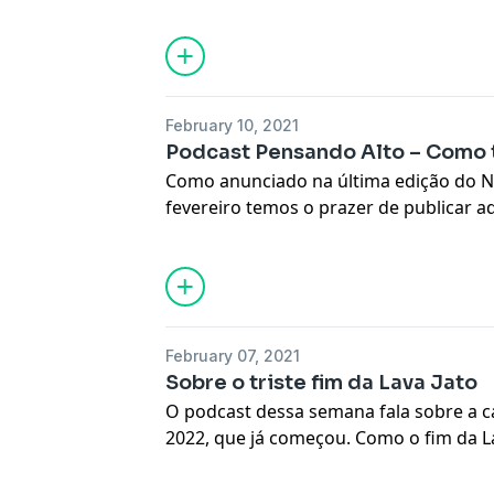
Daniel… qual o nome dele mesmo? A falt
de preços na Petrobras e por ai vai. No
ServerDo.in, parceira da Amazon Web S
NBW. […]
February 10, 2021
Podcast Pensando Alto – Como
Como anunciado na última edição do N
fevereiro temos o prazer de publicar a
primeiro episódio do projeto Fomenta
vão ouvir é o Pensando Alto, produzido 
projeto dela terá um total de quatro e
publicados toda […]
February 07, 2021
Sobre o triste fim da Lava Jato
O podcast dessa semana fala sobre a c
2022, que já começou. Como o fim da Lav
Centrão nas eleições do Congresso e o
caso Lula já moveram as peças no tabul