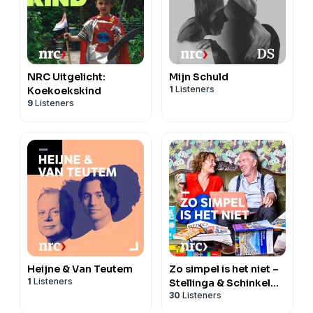
NRC Uitgelicht:
Mijn Schuld
1
Listeners
Koekoekskind
9
Listeners
Heijne & Van Teutem
Zo simpel is het niet –
1
Listeners
Stellinga & Schinkel
30
Listeners
over economie