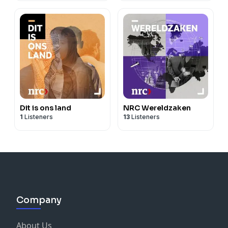
Dit is ons land
NRC Wereldzaken
1
Listeners
13
Listeners
Company
About Us