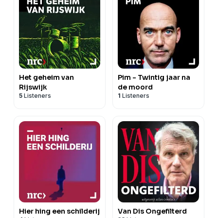
Het geheim van
Pim - Twintig jaar na
Rijswijk
de moord
5
Listeners
1
Listeners
Hier hing een schilderij
Van Dis Ongefilterd