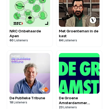
NRC Onbehaarde
Met Groenteman in de
Apen
kast
60
Listeners
64
Listeners
De Publieke Tribune
De Groene
18
Listeners
Amsterdammer
23
Listeners
Podcast