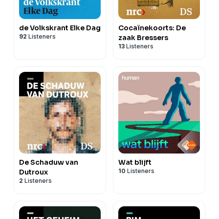
de Volkskrant Elke Dag
Cocaïnekoorts: De
92
Listeners
zaak Bressers
13
Listeners
De Schaduw van
Wat blijft
10
Listeners
Dutroux
2
Listeners