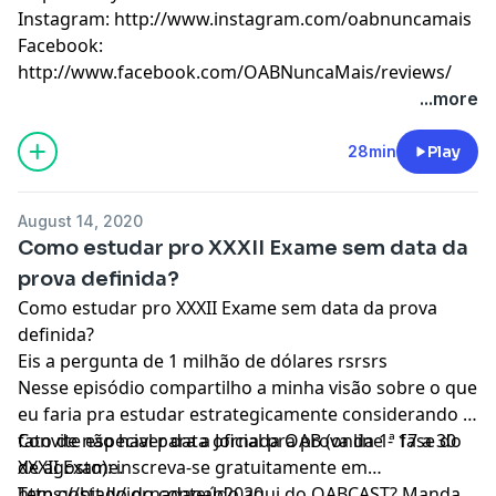
Instagram: http://www.instagram.com/oabnuncamais
Facebook:
http://www.facebook.com/OABNuncaMais/reviews/
...more
28min
Play
August 14, 2020
Como estudar pro XXXII Exame sem data da
prova definida?
Como estudar pro XXXII Exame sem data da prova
definida?
Eis a pergunta de 1 milhão de dólares rsrsrs
Nesse episódio compartilho a minha visão sobre o que
eu faria pra estudar estrategicamente considerando o
fato de não haver data oficial pra prova da 1ª fase do
Convite especial para a Jornada OAB (online - 17 a 30
XXXII Exame.
de agosto): inscreva-se gratuitamente em
https://bit.ly/jornadaoab2020.
Tem gostado do conteúdo aqui do OABCAST? Manda