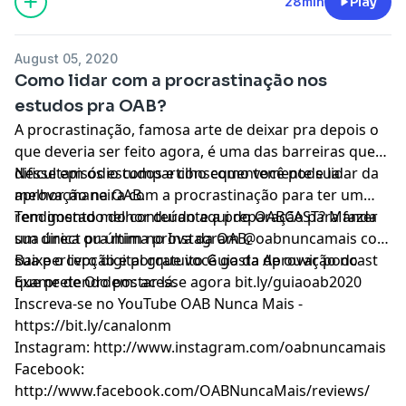
28min
Play
August 05, 2020
Como lidar com a procrastinação nos
estudos pra OAB?
A procrastinação, famosa arte de deixar pra depois o
que deveria ser feito agora, é uma das barreiras que
dificultam os estudos e consequentemente sua
Nesse episódio compartilho como você pode lidar da
aprovação na OAB.
melhor maneira com a procrastinação para ter um
rendimento melhor durante a preparação para fazer
Tem gostado do conteúdo aqui do OABCAST? Manda
sua única ou última prova da OAB.
um direct pra mim no Instagram @oabnuncamais com
sua percepção e porque você gosta de ouvir podcast
Baixe o livro digital gratuito Guia da Aprovação no
que pretendo postar lá.
Exame de Ordem: acesse agora bit.ly/guiaoab2020
Inscreva-se no YouTube OAB Nunca Mais -
https://bit.ly/canalonm
Instagram: http://www.instagram.com/oabnuncamais
Facebook:
http://www.facebook.com/OABNuncaMais/reviews/