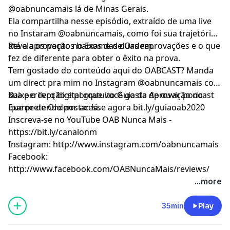
@oabnuncamais lá de Minas Gerais.
Ela compartilha nesse episódio, extraído de uma live
no Instaram @oabnuncamais, como foi sua trajetória
até a aprovação no Exame de Ordem.
Revela os pontos baixos das duas reprovações e o que
fez de diferente para obter o êxito na prova.
Tem gostado do conteúdo aqui do OABCAST? Manda
um direct pra mim no Instagram @oabnuncamais com
sua percepção e porque você gosta de ouvir podcast
Baixe o livro digital gratuito Guia da Aprovação no
que pretendo postar lá.
Exame de Ordem: acesse agora bit.ly/guiaoab2020
Inscreva-se no YouTube OAB Nunca Mais -
https://bit.ly/canalonm
Instagram: http://www.instagram.com/oabnuncamais
Facebook:
http://www.facebook.com/OABNuncaMais/reviews/
...more
35min
Play