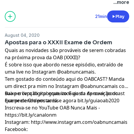
...more
21min
Play
August 04, 2020
Apostas para o XXXII Exame de Ordem
Quais as novidades são prováveis de serem cobradas
na próxima prova da OAB (XXXII)?
É sobre isso que abordo nesse episódio, extraído de
uma live no Instagram @oabnuncamais.
Tem gostado do conteúdo aqui do OABCAST? Manda
um direct pra mim no Instagram @oabnuncamais com
sua percepção e porque você gosta de ouvir podcast
Baixe o livro digital gratuito Guia da Aprovação no
que pretendo postar lá.
Exame de Ordem: acesse agora bit.ly/guiaoab2020
Inscreva-se no YouTube OAB Nunca Mais -
https://bit.ly/canalonm
Instagram: http://www.instagram.com/oabnuncamais
Facebook: