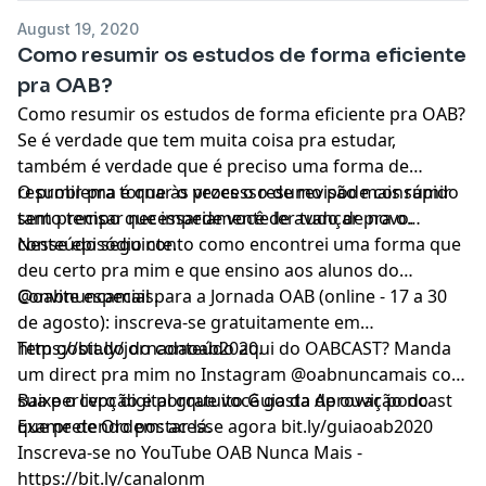
August 19, 2020
Como resumir os estudos de forma eficiente
pra OAB?
Como resumir os estudos de forma eficiente pra OAB?
Se é verdade que tem muita coisa pra estudar,
também é verdade que é preciso uma forma de
resumir pra tornar o processo de revisão mais rápido
O problema é que às vezes o resumo pode consumir
sem precisar necessariamente ler tudo de novo.
tanto tempo que impede você de avançar pra o
conteúdo seguinte.
Nesse episódio conto como encontrei uma forma que
deu certo pra mim e que ensino aos alunos do
@oabnuncamais.
Convite especial para a Jornada OAB (online - 17 a 30
de agosto): inscreva-se gratuitamente em
https://bit.ly/jornadaoab2020.
Tem gostado do conteúdo aqui do OABCAST? Manda
um direct pra mim no Instagram @oabnuncamais com
sua percepção e porque você gosta de ouvir podcast
Baixe o livro digital gratuito Guia da Aprovação no
que pretendo postar lá.
Exame de Ordem: acesse agora bit.ly/guiaoab2020
Inscreva-se no YouTube OAB Nunca Mais -
https://bit.ly/canalonm