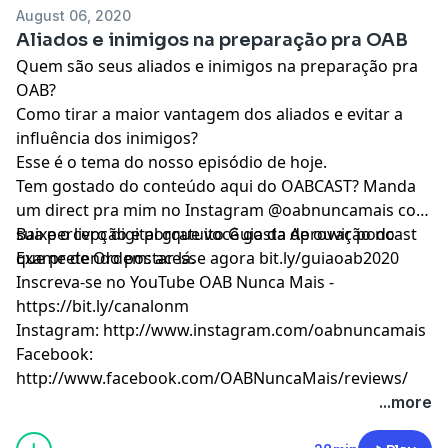
August 06, 2020
Aliados e inimigos na preparação pra OAB
Quem são seus aliados e inimigos na preparação pra
OAB?
Como tirar a maior vantagem dos aliados e evitar a
influência dos inimigos?
Esse é o tema do nosso episódio de hoje.
Tem gostado do conteúdo aqui do OABCAST? Manda
um direct pra mim no Instagram @oabnuncamais com
sua percepção e porque você gosta de ouvir podcast
Baixe o livro digital gratuito Guia da Aprovação no
que pretendo postar lá.
Exame de Ordem: acesse agora bit.ly/guiaoab2020
Inscreva-se no YouTube OAB Nunca Mais -
https://bit.ly/canalonm
Instagram: http://www.instagram.com/oabnuncamais
Facebook:
http://www.facebook.com/OABNuncaMais/reviews/
...more