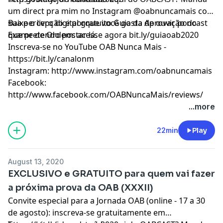
um direct pra mim no Instagram @oabnuncamais com
sua percepção e porque você gosta de ouvir podcast
Baixe o livro digital gratuito Guia da Aprovação no
que pretendo postar lá.
Exame de Ordem: acesse agora bit.ly/guiaoab2020
Inscreva-se no YouTube OAB Nunca Mais -
https://bit.ly/canalonm
Instagram: http://www.instagram.com/oabnuncamais
Facebook:
http://www.facebook.com/OABNuncaMais/reviews/
...more
22min
Play
August 13, 2020
EXCLUSIVO e GRATUITO para quem vai fazer
a próxima prova da OAB (XXXII)
Convite especial para a Jornada OAB (online - 17 a 30
de agosto): inscreva-se gratuitamente em