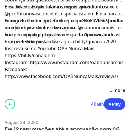
uma lida no Estatuto pra conquistar os pontos.
E é sobre isso que falamos nesse episódio. Trouxe o
@profbrunovasconcelos, especialista em Ética para o
Exame de Ordem, pra te dizer o que você deve prestar
Tem gostado do conteúdo aqui do OABCAST? Manda
atenção nos estudos da matéria.
um direct pra mim no Instagram @oabnuncamais com
sua percepção e porque você gosta de ouvir podcast
Baixe o livro digital gratuito Guia da Aprovação no
que pretendo postar lá.
Exame de Ordem: acesse agora bit.ly/guiaoab2020
Inscreva-se no YouTube OAB Nunca Mais -
https://bit.ly/canalonm
Instagram: http://www.instagram.com/oabnuncamais
Facebook:
http://www.facebook.com/OABNuncaMais/reviews/
...more
46min
Play
August 24, 2020
De 12 reprovações até a aprovação com 46