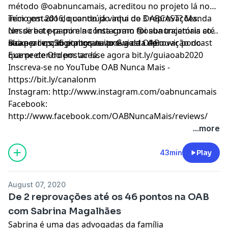
método @oabnuncamais, acreditou no projeto lá no
início em 2016, quando já vinha de 3 reprovações.
Tem gostado do conteúdo aqui do OABCAST? Manda
Nesse bate-papo ela conta como foi sua trajetória até
um direct pra mim no Instagram @oabnuncamais com
alcançar os 56 pontos na prova da OAB.
sua percepção e porque você gosta de ouvir podcast
Baixe o livro digital gratuito Guia da Aprovação no
que pretendo postar lá.
Exame de Ordem: acesse agora bit.ly/guiaoab2020
Inscreva-se no YouTube OAB Nunca Mais -
https://bit.ly/canalonm
Instagram: http://www.instagram.com/oabnuncamais
Facebook:
http://www.facebook.com/OABNuncaMais/reviews/
...more
43min
Play
August 07, 2020
De 2 reprovações até os 46 pontos na OAB
com Sabrina Magalhães
Sabrina é uma das advogadas da família