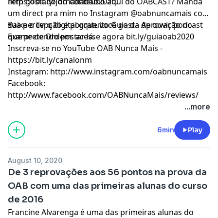
https://bit.ly/jornadaoab2020.
Tem gostado do conteúdo aqui do OABCAST? Manda
um direct pra mim no Instagram @oabnuncamais com
sua percepção e porque você gosta de ouvir podcast
Baixe o livro digital gratuito Guia da Aprovação no
que pretendo postar lá.
Exame de Ordem: acesse agora bit.ly/guiaoab2020
Inscreva-se no YouTube OAB Nunca Mais -
https://bit.ly/canalonm
Instagram: http://www.instagram.com/oabnuncamais
Facebook:
http://www.facebook.com/OABNuncaMais/reviews/
...more
6min
Play
August 10, 2020
De 3 reprovações aos 56 pontos na prova da
OAB com uma das primeiras alunas do curso
de 2016
Francine Alvarenga é uma das primeiras alunas do