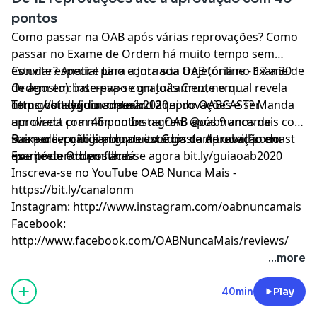
pontos
Como passar na OAB após várias reprovações? Como
passar no Exame de Ordem há muito tempo sem
estudar? Analice Lino conta sua trajetória no Exame de
Convite especial para a Jornada OAB (online - 17 a 30
Ordem em bate-papo com Joás Cruz, no qual revela
de agosto): inscreva-se gratuitamente em
como conseguiu superar 12 reprovações e ser
https://bit.ly/jornadaoab2020.
Tem gostado do conteúdo aqui do OABCAST? Manda
aprovada com 46 pontos na OAB após 9 anos de
um direct pra mim no Instagram @oabnuncamais com
formada, conciliando os estudos com trabalho em
sua percepção e porque você gosta de ouvir podcast
Baixe o livro digital gratuito Guia da Aprovação no
escritório e duas filhas.
que pretendo postar lá.
Exame de Ordem: acesse agora bit.ly/guiaoab2020
Inscreva-se no YouTube OAB Nunca Mais -
https://bit.ly/canalonm
Instagram: http://www.instagram.com/oabnuncamais
Facebook:
http://www.facebook.com/OABNuncaMais/reviews/
...more
40min
Play