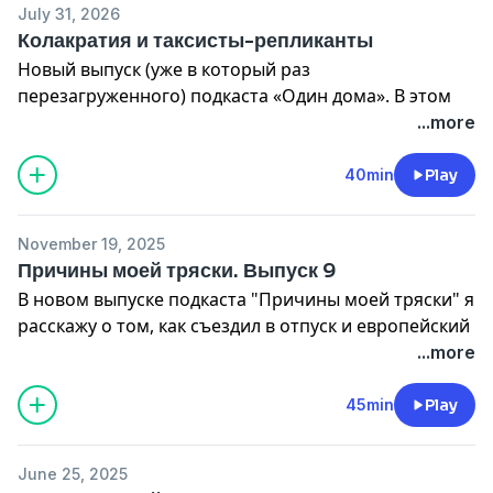
July 31, 2026
Колакратия и таксисты-репликанты
Новый выпуск (уже в который раз
перезагруженного) подкаста «Один дома». В этом
эпизоде мы поговорим о куличах, газированном
...more
киберпанке и обсудим фантастические теории о
грузинских таксистах.
40min
Play
Boosty:
https://boosty.to/odindoma
November 19, 2025
Patreon:
https://patreon.com/odindoma
Причины моей тряски. Выпуск 9
Apple Podcast Subscription:
https://apple.co/3DgQFvT
В новом выпуске подкаста "Причины моей тряски" я
Платный телеграм-канал «Один дома+»:
расскажу о том, как съездил в отпуск и европейский
https://paywall.pw/odindomaplus
тур с лекцией, о грузе прошлого, русофобии и
...more
больших надписях с маленькой энергией.
По любым вопросам смело пишите мне в телеграм:
45min
Play
@captain_glitch
По любым вопросам смело пишите мне в телеграм:
@captain_glitch
June 25, 2025