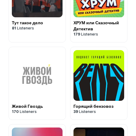
Тут такое дело
ХРУМ или Сказочный
81
Listeners
Детектив
179
Listeners
Живой Гвоздь
Горящий бензовоз
170
Listeners
39
Listeners