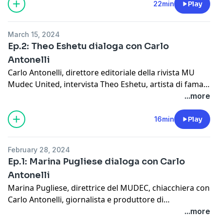
della Cultura. Insieme discutono di furti e restituzioni
22min
Play
nel mondo dell’arte, affrontando sia il tema del
patrimonio italiano uscito in modo illecito dai nostri
March 15, 2024
confini, sia quello delle opere acquisite dal nostro
Ep.2: Theo Eshetu dialoga con Carlo
Paese nel periodo coloniale.
Antonelli
Carlo Antonelli, direttore editoriale della rivista MU
Mudec United, intervista Theo Eshetu, artista di fama
internazionale che, attraverso un lavoro inedito, ha
...more
ripensato le collezioni permanenti del Mudec.
Ribaltandone la visione, l'artista riflette sull’origine del
16min
Play
museo stesso, aprendo anche una riflessione sull'arte
contemporanea quale possibile strumento di rilettura
February 28, 2024
delle collezioni etnografiche.
Ep.1: Marina Pugliese dialoga con Carlo
Antonelli
Marina Pugliese, direttrice del MUDEC, chiacchiera con
Carlo Antonelli, giornalista e produttore di
grandissima esperienza, nonché direttore editoriale di
...more