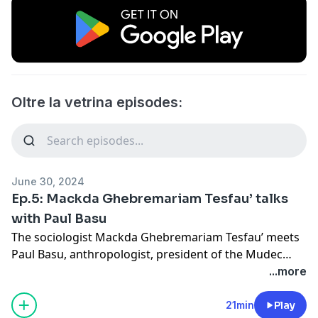
Oltre la vetrina episodes:
June 30, 2024
Ep.5: Mackda Ghebremariam Tesfau’ talks
with Paul Basu
The sociologist Mackda Ghebremariam Tesfau’ meets
Paul Basu, anthropologist, president of the Mudec
board and curator of the Pitt Rivers Museum in
...more
Oxford. Together they discuss the various
perspectives that should be considered for an ethical
21min
Play