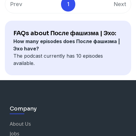
Баунов, автор книги «Конец режима: Как
Prev
1
Next
закончились три европейские диктатуры». Ведущий
– историк Никита Соколов.
━━━ 🎙 ━━━
Если вам понравился выпуск, поддержите наш
FAQs about После фашизма | Эхо:
подкаст донатом:
https://campsite.bio/echofm
How many episodes does После фашизма |
Актуальная ссылка на зеркало сайта (для перехода
Эхо have?
из России без VPN) в телеграм-канале ЭХО FM:
The podcast currently has 10 episodes
https://t.me/echofm_online
available.
Вы также найдёте там мнения, расшифровки
программ, переводы материалов из иностранной
прессы и многое другое.
Приложение «Эхо Online» — круглосуточный эфир:
https://echofm.onelink.me/yH6x/gx5ywe7g
Company
About Us
Jobs