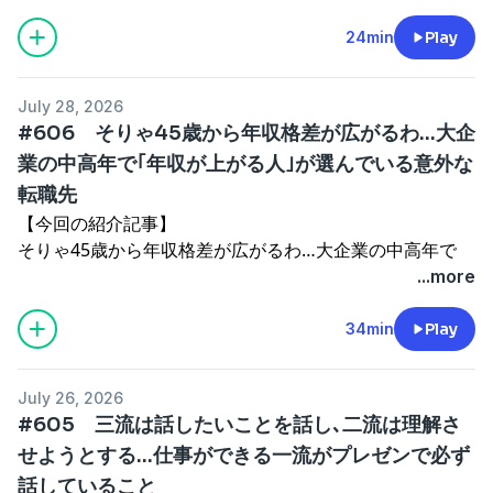
https://president.jp/articles/-/115800?ref=otb_podcast
▼番組へのご意見・リクエストはこちらから
24min
Play
メール：
podcast@president.co.jp
フォーム：
https://forms.gle/DNYwbzLVrPX84M4d8
July 28, 2026
See
omnystudio.com/listener
for privacy information.
#606 そりゃ45歳から年収格差が広がるわ…大企
業の中高年で｢年収が上がる人｣が選んでいる意外な
転職先
【今回の紹介記事】
そりゃ45歳から年収格差が広がるわ…大企業の中高年で
｢年収が上がる人｣が選んでいる意外な転職先
...more
https://president.jp/articles/-/115763?ref=otb_podcast
【今回のお便り参照記事】
34min
Play
介護の仕事で結婚し"御殿"が建つ…新卒社員｢3年連続離職
ゼロ｣､年1000万円以上稼げる会社の正体
July 26, 2026
https://president.jp/articles/-/115275?ref=otb_podcast
#605 三流は話したいことを話し､二流は理解さ
熱中症対策のつもりが最悪の場合､内臓損傷を起こす…小
せようとする…仕事ができる一流がプレゼンで必ず
児科医が｢絶対やめて｣と言う子どもの水筒の持ち方
話していること
https://president.jp/articles/-/112735?ref=otb_podcast