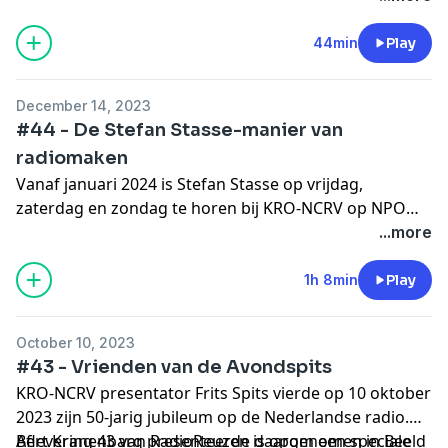
een aflevering van RadioReuzen. Over wat je moet
doen als je sportcommentator wilt worden. Over hoe
44min
Play
ze zelf in het vak terechtgekomen zijn. En over eerst
kijken en dan pas denken... Een masterclass
December 14, 2023
sportverslaggeving door Gio Lippens en Evert ten
#44 - De Stefan Stasse-manier van
Napel.
radiomaken
Vanaf januari 2024 is Stefan Stasse op vrijdag,
zaterdag en zondag te horen bij KRO-NCRV op NPO
Radio 5 met een gloednieuw programma: hij is drie
...more
keer per week onderweg voor zijn 'Magical Mystery
Tour'. Dat lijkt direct al een titel die hem op het lijf
1h 8min
Play
geschreven is. Wat maakt Stefan Stasse uniek op de
radio? Waarom klinkt radio altijd anders als Stefan het
October 10, 2023
maakt? Collega's leggen uit hoe hij werkt en Stefan
#43 - Vrienden van de Avondspits
Stasse zelf reageert daar uitgebreid op.
KRO-NCRV presentator Frits Spits vierde op 10 oktober
2023 zijn 50-jarig jubileum op de Nederlandse radio.
Bert Kranenbarg presenteerde daarom een speciale
Aflevering 43 van RadioReuzen is opgenomen in Beeld