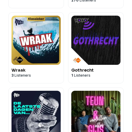
270
Listeners
Wraak
Gothrecht
3
Listeners
1
Listeners