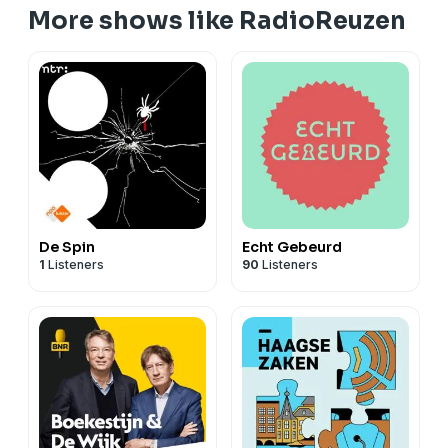
More shows like RadioReuzen
De Spin
Echt Gebeurd
1
Listeners
90
Listeners