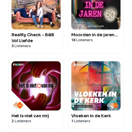
Reality Check - B&B
Moorden in de jaren...
18
Listeners
Vol Liefde
3
Listeners
Het is niet van mij
Vloeken in de Kerk
2
Listeners
1
Listeners