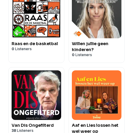
Raas en de basketbal
Willen jullie geen
0
Listeners
kinderen?
0
Listeners
Van Dis Ongefilterd
Aaf en Lies lossen het
38
Listeners
wel weer op