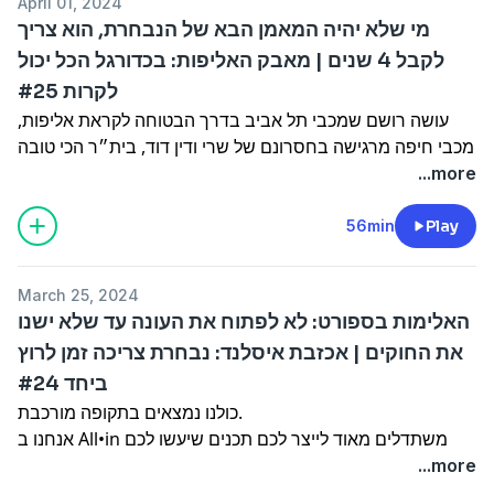
April 01, 2024
מי שלא יהיה המאמן הבא של הנבחרת, הוא צריך
לקבל 4 שנים | מאבק האליפות: בכדורגל הכל יכול
לקרות #25
עושה רושם שמכבי תל אביב בדרך הבטוחה לקראת אליפות,
מכבי חיפה מרגישה בחסרונם של שרי ודין דוד, בית״ר הכי טובה
בפלייאוף התחתון ומי שלא יהיה מאמן הנבחרת הבא, הוא צריך
...more
לקבל 4 שנים.
Hosted on Acast. See
acast.com/privacy
for more
56min
Play
information.
March 25, 2024
האלימות בספורט: לא לפתוח את העונה עד שלא ישנו
את החוקים | אכזבת איסלנד: נבחרת צריכה זמן לרוץ
ביחד #24
כולנו נמצאים בתקופה מורכבת.
אנחנו ב All•in משתדלים מאוד לייצר לכם תכנים שיעשו לכם
טוב על הלב. מוזמנים לכתוב לנו ברשתות החברתיות הצעות
...more
לתוכן ונשתדל להפיק אותם עבורכם.