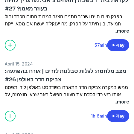
לקראת בית״ר בשבת | האחים צ׳אבי: מה צריך להיות
בעוזר מאמן? #27
בפרק היום חיים ושכנר נותנים הצגה למרות החום הכבד וחול
המועד. בין היתר על הפרק: מה יענקל’ה יעשה אם מסאי ייקח
אליפות? | המקרה של יוסי אבקסיס: מה צריך לעשות מאמן עם
...more
אוריינטציה הגנתית שהשחקנים שלו לא יודעים לעשות הגנה?
לשחק התקפה! | חיים: ברצלונה פשוט קבוצה לא טובה |
57min
Play
האחים צ׳אבי והבן של אנצ׳לוטי: מה צריך להיות בעוזר מאמן?
April 15, 2024
וגם: למה הקומישינר לוזון מתעסק בהרכבים של כדורגל של שבת
מצב מלחמה: לגלות סבלנות לזרים | אורח בהפתעה:
כשהוא נופש בתאילנד?
צביקה הדר באולפן #26
Hosted on Acast. See
acast.com/privacy
for more
ממש במקרה צביקה הדר התארח בפודקסט באולפן ליד ותפסנו
information.
אותו רגע כדי לסכם את העונה הפועל באר שבע. חוצמזה, על
הפרק גם עזיבת דגו את חיפה והתייחסות חיים: ״אני לא אוהב
...more
את ההתנהלות של מכבי חיפה״.
וגם: צריך לגלות קצת יותר אמפתיה לשחקנים הזרים.
1h 6min
Play
Hosted on Acast. See
acast.com/privacy
for more
information.