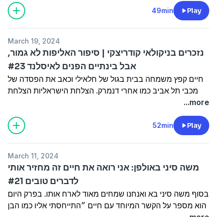
מוזמנים לעקוב אחרינו בערוץ היוטיוב
49min
Play
https://www.youtube.com/channel/UClQgPMWUl2qPWb
o4jw
March 19, 2024
לעקוב אחרינו בפייסבוק
נזכרים בניקולאי קודריצקי | סיפור האליפות לא גמור,
https://www.facebook.com/allinpodcasts
אבל בינתיים הפנים לאיסלנד #23
להצטרף לקהילה בוואטספ
חיים קפץ משמחה בבית בגול של חלאילי וכאב את הפסדה של
https://chat.whatsapp.com/Ho1bIiztT2uGCYv3ulc4Zy
מכבי תל אביב כמו אחרי דנמרק. הצלחת הישראליות הצלחת
קישור לאתר:
כולנו. פנינו לפגרת הנבחרת וחבל לנו על מנור סולומון. נזכרים
...more
https://getallin.media/
בניקולאי קודריצקי.
Hosted on Acast. See
acast.com/privacy
for more
Hosted on Acast. See
acast.com/privacy
for more
52min
Play
information.
information.
March 11, 2024
משה סיני באולפן: אני רואה את חיים זה מחזיר אותי
לדברים טובים #21
בסוף משה סיני בא ואנחנו שמחים מאוד לארח אותו. בפרק היום
הוא מספר על הקשר המיוחד עם חיים ״התייחסתי אליו כמו הבן
שלי״, האליפות בבני יהודה ״סולמי לא שילם סכומים כאלה
...more