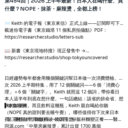
第454回｜2026 上半年最新！日本人在喝什麼、買
什麼？NOPE・抹茶・麻辣燙，全都上榜！
📨 Keith 的電子報《東京來信》正式上線——訂閱即可下
載迷你電子書《東京鐵塔 11 個私房拍攝點》PDF：
https://researcher.studio/letters-sub
.
📖 新書《東京現地特搜》現正發售中 →
https://researcher.studio/shop-tokyouncovered
.
日經趨勢每年都會用幾個關鍵詞幫日本做一次消費體檢。這
次 2026 上半期特集，用了 12 個關鍵詞——6 個「消費心
理」＋6 個「關鍵字」。Keith 就照這 12 個詞，帶你看日
.
本人這半年到底在想什麼。一句話總結：該省的拚命省、想
爽的加倍爽。而且飲料這幾瓶，Keith 親自喝給你聽
▍本集聊到
（NOPE 真的甜到要去睡午覺）。哪些值得你下次來日本
買、哪些台灣買就好，一次講清楚。
- 第三種節約：御飯糰破 400 円，杯飯杯麵變正餐——醫食
同源.com「中華房麻辣燙」累計出貨 1700 萬個