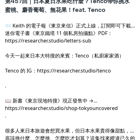
第457回｜日本夏日水果吃什麼？Tenco帶你挑水
蜜桃、麝香葡萄、無花果！feat. Tenco
📨 Keith 的電子報《東京來信》正式上線，訂閱即可下載
迷你電子書《東京鐵塔 11 個私房拍攝點》PDF：
https://researcher.studio/letters-sub
.
今天一起來日本大特搜的來賓：Tenco（私廚家家酒）
Tenco 的 IG：
https://researcher.studio/tenco
.
📖 新書《東京現地特搜》現正發售中 →
https://researcher.studio/shop-tokyouncovered
.
很多人來日本旅遊會想買水果，但日本水果貴得像甜點，到
底該挑什麼、怎麼挑、怎麼吃才划算？這集找來睽違已久的