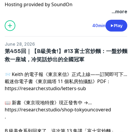
Hosting provided by
SoundOn
...more
40min
Play
June 28, 2026
第455回｜【B級美食!】#13 富士宮炒麵：一盤炒麵
救一座城，冷笑話炒出的全國冠軍
📨 Keith 的電子報《東京來信》正式上線——訂閱即可下
載迷你電子書《東京鐵塔 11 個私房拍攝點》PDF：
https://researcher.studio/letters-sub
.
📖 新書《東京現地特搜》現正發售中 →
https://researcher.studio/shop-tokyouncovered
.
B 級美食系列回來了，這次第 13 集講「富士宮炒麵」。它