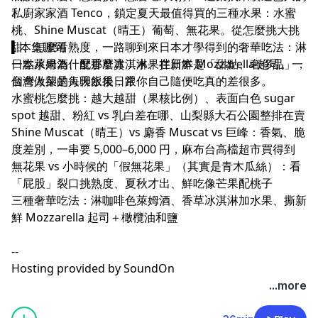
私廚家家酒 Tenco，鎖定夏天最值得買的三種水果：水蜜
.
桃、Shine Muscat（晴王）葡萄、無花果。從怎麼挑大挑
甜、怎麼看熟度，一路聊到來日本才學得到的奢華吃法：淋
▍本集聊到
一點萊姆酒、配香草冰淇淋、拌新鮮 Mozzarella 起司。一
日本水果為什麼那麼貴：水果在日本是「甜點、奢侈品」，
個會做菜的人聊水果，跟你自己隨便吃真的差很多。
台灣人卻是每天飯後日常
水蜜桃怎麼挑：越大越甜（果核比例）、表面白色 sugar
spot 越甜、粉紅 vs 乳白差在哪、山梨縣大石公園整排在賣
Shine Muscat（晴王）vs 麝香 Muscat vs 巨峰：香氣、脆
度差別，一串要 5,000–6,000 円，麻布台高檔超市買得到
無花果 vs 小時候的「假無花果」（其實是青木瓜絲）：看
「屁股」裂口挑熟度、夏秋才出、鮮吃像芒果配桃子
三種奢華吃法：淋咖啡色萊姆酒、香草冰淇淋加水果、撕新
鮮 Mozzarella 起司＋橄欖油和鹽
--
Hosting provided by
SoundOn
...more