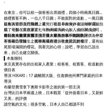
.
在東京，你可以租一個爸爸出席婚禮，四個小時兩萬日圓；
婚禮賓客不夠，一位八千日圓；不敢面對的道歉，一萬日圓
起有人替你上門鞠躬。這一行在日本真實存在，今年還被拍
這集聊這部我在飛機上看完、現在 Disney+ 就能補的電
成了電影《日租家庭》（Rental Family），由《神鬼傳
影：一個在東京漂了七年的美國演員，加入出租家人公司，
奇》的布蘭登費雪主演、日本導演 HIKARI 執導。
替陌生人扮演家屬。他不懂大家為什麼不把話說開、為什麼
節目前半無雷，聊導演背景、製作故事、海內外評價；中段
不去看心理醫生，而答案藏在這個社會的沉默裡。
有明確防雷線，之後聊兩場葬禮、善意謊言的倫理，還有結
尾那場滿開的櫻花。我看完的心得：說吧，學習自己說出
.
來，自己去建立關係。
▍本集聊到
東京真實存在的出租家人產業：租爸爸、租賓客、租道歉的
價目表
導演 HIKARI：17 歲離開大阪、住進猶他州摩門家庭的日本
導演
布蘭登費雪拿下奧斯卡影帝之後的第一部主演
台灣比日本早兩週上映，日本觀眾「從外面看日本，又新鮮
又美」的評價
讀空氣的文化：很多空氣，日本人自己都讀不到