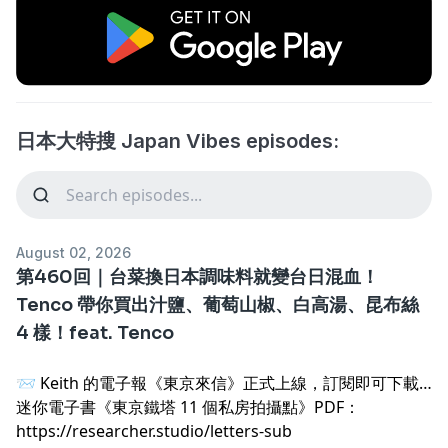
日本大特搜 Japan Vibes episodes:
August 02, 2026
第460回｜台菜換日本調味料就變台日混血！
Tenco 帶你買出汁鹽、葡萄山椒、白高湯、昆布絲
4 樣！feat. Tenco
📨 Keith 的電子報《東京來信》正式上線，訂閱即可下載
迷你電子書《東京鐵塔 11 個私房拍攝點》PDF：
https://researcher.studio/letters-sub
.