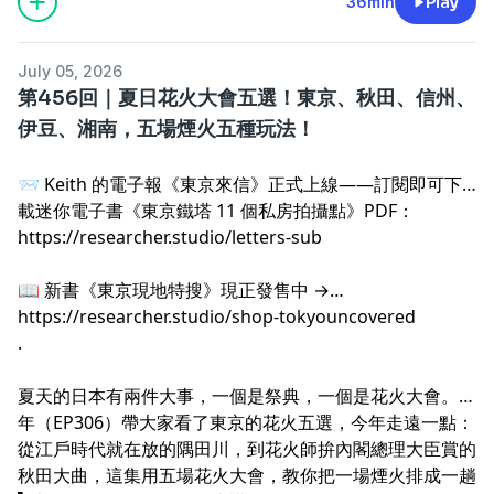
36min
Play
July 05, 2026
第456回｜夏日花火大會五選！東京、秋田、信州、
伊豆、湘南，五場煙火五種玩法！
📨 Keith 的電子報《東京來信》正式上線——訂閱即可下
載迷你電子書《東京鐵塔 11 個私房拍攝點》PDF：
https://researcher.studio/letters-sub
.
📖 新書《東京現地特搜》現正發售中 →
https://researcher.studio/shop-tokyouncovered
.
夏天的日本有兩件大事，一個是祭典，一個是花火大會。前
年（EP306）帶大家看了東京的花火五選，今年走遠一點：
從江戶時代就在放的隅田川，到花火師拚內閣總理大臣賞的
.
秋田大曲，這集用五場花火大會，教你把一場煙火排成一趟