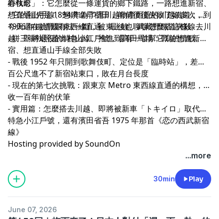
心執念」：它怎麼從一條運貨的鄉下鐵路，一路想進新宿、
舞伎町
想直通山手線、想鑽進早稻田，前前後後失敗了好多次，到
- 它的祖先是 1894 年為了運川越物產而蓋的川越鐵道，
今天還在挑戰跟東西線直通。最後也聊聊怎麼搭這條線去川
1906 年鐵道國有法一斷，被東上線、武藏野鐵道夾殺
越、即將退役的特急小江戶號，還有一首幫它寫的情歌。
- 拼三張執照蓋出村山線、推進到高田馬場；戰前想進新
宿、想直通山手線全部失敗
- 戰後 1952 年只開到歌舞伎町、定位是「臨時站」，差四
百公尺進不了新宿站東口，敗在月台長度
- 現在的第七次挑戰：跟東京 Metro 東西線直通的構想，回
收一百年前的伏筆
- 實用篇：怎麼搭去川越、即將被新車「トキイロ」取代的
特急小江戶號，還有濱田省吾 1975 年那首《恋の西武新宿
線》
--
Hosting provided by
SoundOn
...more
30min
Play
June 07, 2026