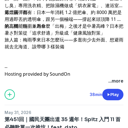
し臭」專用洗衣精、把除濕機做成「烘衣家電」、連浴室防
霉煙霧彈都有
第二關「雨」：日本一年消耗 1.2 億把傘、約 8000 萬把是
用過即丟的透明傘，跟另一個極端——撐起來頭頂降 11 度
的高機能晴雨兼用傘
第三關「熱」：為什麼「出梅」之後才是中暑高峰？日本把
暑さ對策從「追求舒適」升級成「健康風險對策」
旅人篇：梅雨季來日本怎麼玩——多逛街少去外面、想避雨
就去北海道、該帶哪 3 樣裝備
--
Hosting provided by
SoundOn
...more
38min
Play
May 31, 2026
第451回｜國民天團出道 35 週年！Spitz 入門 11 首
必聽歌單一次推坑！feat. dato