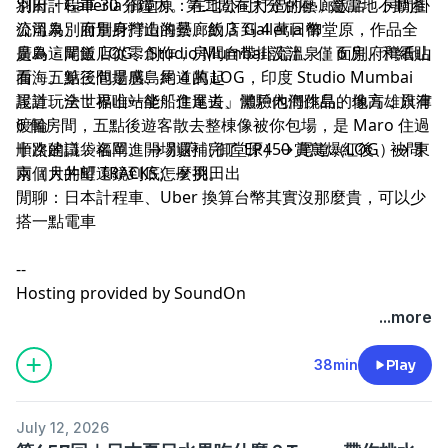
羽田計程車 30 分鐘內。第二間在大分別府，是當地不動產
別府・Galleria 御堂原：在地公司打造的藝廊飯店、房間掛
公司為別府量身打造的藝廊飯店 Galleria 御堂原，作品全
流溫泉、面別府灣山海景、約 3 到 4 萬日幣
是為這間飯店從零創作，房間自帶掛流溫泉、面別府灣看山
廣島・尾道 LOG：Studio Mumbai 設計、僅 6 房、和紙貼
看海。第三間是廣島尾道的 LOG，印度 Studio Mumbai
面、五點後包場感、約 4 萬起
設計、全世界唯一能「住進去」體驗他們作品的地方，只有
尾道玩法：福山站坐船進尾道、瀨戶內海跳島、像高雄旗津
6 個房間，五點後遊客散去整棟像被你包場，是 Maro 住過
渡輪
十次的口袋名單。開場還補完了 EP450 賞鳥爆紅後、被問
順路建議：福岡進 → 別府（御堂原）→ 尾道（LOG）→ 東
兩個月的望遠鏡到底怎麼挑。
京（大井町 TRACKS）→ 羽田出
閒聊：日本計程車、Uber 換算台幣其實沒那麼貴，可以少
搭一點電車
--
Hosting provided by
SoundOn
...more
38min
Play
July 12, 2026