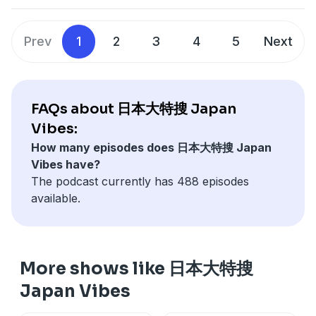
Prev
1
2
3
4
5
Next
FAQs about 日本大特搜 Japan
Vibes:
How many episodes does 日本大特搜 Japan
Vibes have?
The podcast currently has 488 episodes
available.
More shows like 日本大特搜
Japan Vibes