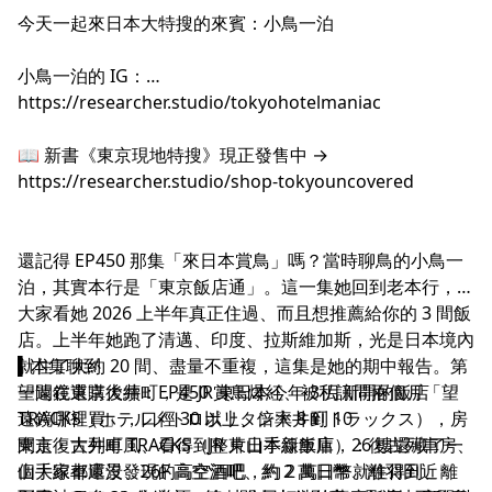
今天一起來日本大特搜的來賓：小鳥一泊
小鳥一泊的 IG：
https://researcher.studio/tokyohotelmaniac
📖 新書《東京現地特搜》現正發售中 →
https://researcher.studio/shop-tokyouncovered
還記得 EP450 那集「來日本賞鳥」嗎？當時聊鳥的小鳥一
泊，其實本行是「東京飯店通」。這一集她回到老本行，帶
大家看她 2026 上半年真正住過、而且想推薦給你的 3 間飯
店。上半年她跑了清邁、印度、拉斯維加斯，光是日本境內
就住了大約 20 間、盡量不重複，這集是她的期中報告。第
▍本集聊到
一間在東京大井町，是 JR 東日本今年 3 月新開的飯店
望遠鏡選購後續：EP450 賞鳥爆紅、被私訊問兩個月「望
TRACKS（ホテルメトロポリタン大井町トラックス），房
遠鏡哪裡買」，口徑 30 以上、倍率 8 到 10
間走復古列車風、看得到整片山手線車庫，26 樓還藏了一
東京・大井町 TRACKS（JR 東日本新飯店）：復古列車房、
個大家都還沒發現的高空酒吧，約 2 萬日幣就住得到、離
山手線車庫景、26F 高空酒吧、約 2 萬日幣、離羽田近