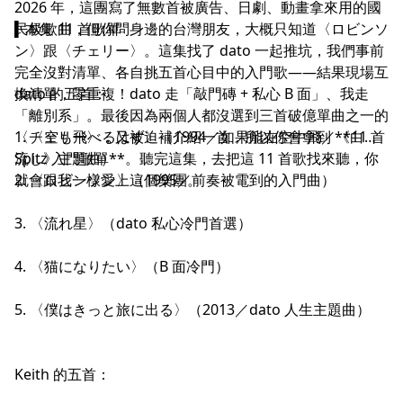
2026 年，這團寫了無數首被廣告、日劇、動畫拿來用的國
民級歌曲，但你問身邊的台灣朋友，大概只知道〈ロビンソ
▍本集 11 首歌單
ン〉跟〈チェリー〉。這集找了 dato 一起推坑，我們事前
完全沒對清單、各自挑五首心目中的入門歌——結果現場互
換清單，零重複！dato 走「敲門磚 + 私心 B 面」、我走
dato 的五首：
「離別系」。最後因為兩個人都沒選到三首破億單曲之一的
〈チェリー〉，又被迫補介紹一首，所以你會拿到 **11 首
1. 〈空も飛べるはず〉（1994／如果能在空中飛／《白線
Spitz 入門歌單**。聽完這集，去把這 11 首歌找來聽，你
流し》主題曲）
就會跟我一樣愛上這個樂團。
2. 〈ロビンソン〉（1995／前奏被電到的入門曲）
3. 〈流れ星〉（dato 私心冷門首選）
4. 〈猫になりたい〉（B 面冷門）
5. 〈僕はきっと旅に出る〉（2013／dato 人生主題曲）
Keith 的五首：