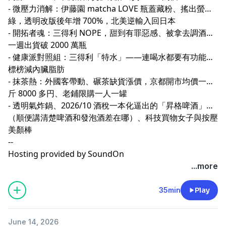
- 微壓力消解：伊藤園 matcha LOVE 瓶蓋藏粉、搖出螢光
綠，透明改版後年增 700%，北美逆輸入回日本
- 開拓者魂：三得利 NOPE，甜到有罪惡感、被拿去調酒，
一週出貨破 2000 萬瓶
- 健康派對照組：三得利「特水」——連喝水都要有功能，
標榜減內臟脂肪
- 抹茶熱：外國客帶動、碾茶缺貨漲價，京都開市均價一公
斤 8000 多円、老鋪限購一人一罐
- 透明氣炸鍋、2026/10 酒稅一本化逼出的「昇格啤酒」
（順便講清楚啤酒和發泡酒差在哪）、科技買物女子與按壓
美顏棒
--
Hosting provided by
SoundOn
...more
35min
Play
June 14, 2026