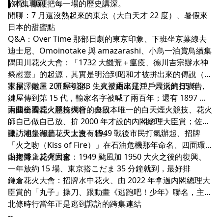
旅行，順便把每一場的歷史講深。
▍本集聊到
閒聊：7 月還沒熱起來的東京（大白天才 22 度）、暑假來
日本的甜蜜點
Q&A：Over Time 那部日劇的東京印象、下班坐京葉線去
迪士尼、Omoinotake 與 amazarashi、小鳥一泊賞鳥續集
隅田川花火大會：「1732 大饑荒＋瘟疫、德川吉宗辦水神
祭慰靈」的起源，其實是明治到昭和才被拼出來的傳說（作
家福澤徹三 2018 考證），真正由來是江戶煙火師打廣告
玉屋、鍵屋：玉屋 1843 失火被逐出江戶、只活約 35 年，
鍵屋傳到第 15 代，輸家名字被喊了兩百年；還有 1897 年
兩國橋看煙火壓垮欄杆的典故
大曲全國花火競技大會：全日本唯一的白天煙火競技、花火
師自己做自己放、拚 2000 年才設的內閣總理大臣賞；佐藤
勳「地上有牆，天上沒有牆」
諏訪湖祭湖上花火大會：1949 戰後市民打氣辦起、招牌
「火之吻（Kiss of Fire）」在石油危機那年命名、四面環
山把聲音反彈回來
熱海海上花火大會：1949 颱風加 1950 大火之後的復興、
一年放約 15 場、東京搭こだま 35 分鐘就到，最好排
鎌倉花火大會：招牌水中花火、由 2022 年拿過內閣總理大
臣賞的「丸子」操刀、跟動畫《逃跑吧！少年》聯名，主角
北條時行當年正是逃到諏訪的跨集連結
--