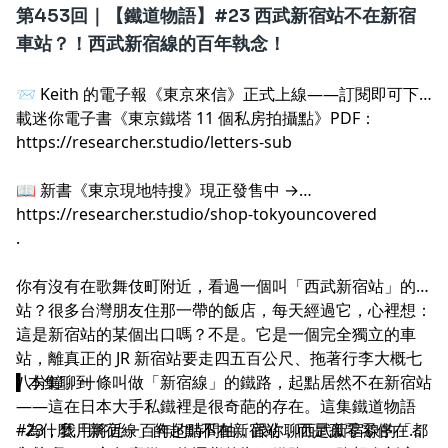
第453回｜【鐵道物語】#23 西武新宿站不在新宿
車站？！西武新宿線的百年執念！
📨 Keith 的電子報《東京來信》正式上線——訂閱即可下
載迷你電子書《東京鐵塔 11 個私房拍攝點》PDF：
https://researcher.studio/letters-sub
.
📖 新書《東京現地特搜》現正發售中 →
https://researcher.studio/shop-tokyouncovered
.
你有沒有在歌舞伎町附近，看過一個叫「西武新宿站」的車
站？很多台灣朋友住那一帶的飯店，每天經過它，心裡想：
這是新宿站的某個出口嗎？不是。它是一個完全獨立的車
.
站，離真正的 JR 新宿站要走四五百公尺、拖著行李大概七
八分鐘。一條叫做「新宿線」的鐵路，起點居然不在新宿站
▍本集聊到
——這在日本大手私鐵裡是很奇葩的存在。這集鐵道物語
#23，我用將近一百年的時間軸，跟你聊西武新宿線的「都
- 為什麼「新宿線」的起點不在新宿站，而是孤零零停在歌