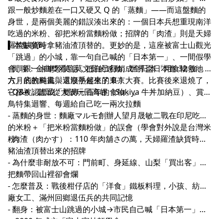
跟一般炒麵差在一口又硬又 Q 的「蒸麵」——而這盤麵的
身世，是兩個美麗的錯誤湊出來的：一個日本兵想重現南洋
.
吃過的米粉、卻把米粉當麵粉做；招牌的「肉渣」則是天婦
羅渣缺貨時拿豬油渣頂替的。更妙的是，這座被富士山觀光
▍本集聊到
「跳過」的小城，靠一句自己喊的「日本第一」、一間假學
會、跟一卡車冷笑話，把自己行銷成全日本「用食物救地
- 閒聊：金曲獎看到莫文蔚的感動、世界盃日本進 32 強、
方」的教科書，還順手催生了 B-1 大賽。比賽後來退燒了，
六月底的颱風與還沒熱起來的東京
它卻被認證成「要傳一百年的食物」。
- Q&A：聽眾從大阪玩回高雄（Sukiya 牛丼加納豆）、賞
鳥特集迴響、每週給自己吃一兩次拉麵
- 蒸麵的身世：麵廠マルモ創辦人望月晟敏二戰在印尼吃到
的米粉＋「把米粉當麵粉做」的誤會（學會對外說是台灣米
粉）
- 肉渣（肉かす）：110 年肉舖さの萬，天婦羅渣缺貨時拿
豬油渣頂替出來的招牌
- 為什麼非耐放不可：門前町、身延線、山梨「買出客」要
把麵帶回山裡卻會爛
- 怎麼普及：戰後柑仔店的「洋食」鐵板料理，小孩、紡織
廠女工、滿州回鄉退伍兵的共同記憶
- 翻身：被富士山跳過的小城→市民自己喊「日本第一」