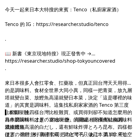
今天一起來日本大特搜的來賓：Tenco（私廚家家酒）
Tenco 的 IG：
https://researcher.studio/tenco
.
📖 新書《東京現地特搜》現正發售中 →
https://researcher.studio/shop-tokyouncovered
.
來日本很多人會扛零食、扛藥妝，但真正回台灣天天用得到
的是調味料。食材全世界大同小異，同樣一把青菜，放九層
塔就變台菜、放鰹魚高湯就變日本菜，決定「這是哪裡的味
.
道」的其實是調味料。這集找私廚家家酒的 Tenco 第三度
上節目，挑四樣台灣比較難買、或買得到卻不知道怎麼用的
▍本集聊到
日本調味料：はぎの 的出汁鹽、高階品種的葡萄山椒粉、
為什麼調味料才是「當地味道」的關鍵：同樣食材換調味料
濃縮鰹魚高湯的白だし，還有鮮味炸彈とろろ昆布。四樣都
就換國籍
便宜、很輕、好塞行李箱，回台灣不只做日本菜，拿來炒空
はぎの 出汁鹽：海產公司把のどぐろ、あご、真鯛、干し