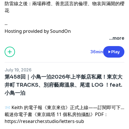
防雷線之後：兩場葬禮、善意謊言的倫理、物哀與滿開的櫻
花
--
Hosting provided by
SoundOn
...more
36min
Play
July 19, 2026
第458回｜小鳥一泊2026年上半飯店私藏！東京大
井町 TRACKS、別府藝廊溫泉、尾道 LOG ！feat.
小鳥一泊
📨 Keith 的電子報《東京來信》正式上線——訂閱即可下
載迷你電子書《東京鐵塔 11 個私房拍攝點》PDF：
https://researcher.studio/letters-sub