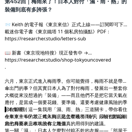
第452回｜梅雨來了！日本人對付「濕・雨・熱」的
裝備到底有多誇張？
📨 Keith 的電子報《東京來信》正式上線——訂閱即可下
載迷你電子書《東京鐵塔 11 個私房拍攝點》PDF：
https://researcher.studio/letters-sub
.
📖 新書《東京現地特搜》現正發售中 →
https://researcher.studio/shop-tokyouncovered
.
六月，東京正式進入梅雨季。你可能覺得，梅雨不就是帶把
傘出門的事？但其實日本人為了對付梅雨，發展出一整套你
大概從來沒想過的「裝備」——而且他們不是把它當天氣在
.
應付，是當成一個要花錢、要準備、還要考慮健康風險的季
節在管理。這一集我用「濕、雨、熱」三道關卡，帶你看住
▍本集聊到
在東京十年的我，每年到底是怎麼過梅雨的；最後也給這個
今年東京 6/7 才正式入梅、比去年晚了 16 天；為什麼氣象
六七月要來日本玩的你，幾個真的用得到的建議。
廳的梅雨表上根本沒有北海道
第一關「濕」：日本人怎麼對付晾不乾的衣服——「部屋干