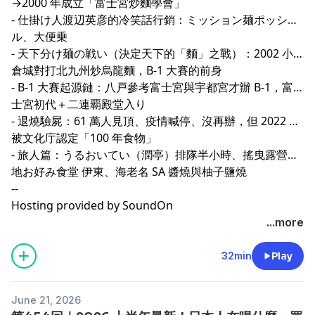
→2000 年成立「富士宮炒麵學會」
- 仕掛け人渡辺英彦的冷笑話行銷：ミッション麺ポッシブ
ル、大便乗
- 天下分け麺の戦い（決定天下的「麵」之戰）：2002 小
倉城對打北九州炒烏龍麵，B-1 大賽的前身
- B-1 大賽起源鏈：八戸參考富士宮與宇都宮才辦 B-1，富
士宮初代＋二連覇殿堂入り
- 退燒驗屍：61 萬人見頂、疫情喊停、沒再辦，但 2022 年
被文化庁認定「100 年食物」
- 旅人篇：うるおいてい（潤亭）排隊半小時、搖曳露營聖
地お好み食堂 伊東、海老名 SA 醬燒與柚子鹽燒
--
Hosting provided by
SoundOn
...more
32min
Play
June 21, 2026