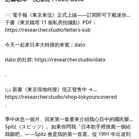
📨 電子報《東京來信》正式上線——訂閱即可下載迷你電
子書《東京鐵塔 11 個私房拍攝點》PDF：
https://researcher.studio/letters-sub
.
今天一起來日本大特搜的來賓：dato
dato 的社群:
https://researcher.studio/dato
.
📖 新書《東京現地特搜》現正發售中 →
https://researcher.studio/shop-tokyouncovered
.
季中休息一個月、回來第一集要來介紹我心目中的國民樂團
Spitz（スピッツ）。如果你問我「日本歌手裡推薦一個給
我聽吧」——Spitz 會是我的第一首選。從 1991 年出道到
.