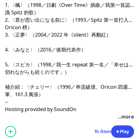
1. 〈楓〉（1998／日劇《Over Time》插曲／我第一首認
識 Spitz 的歌）
2. 〈君が思い出になる前に〉（1993／Spitz 第一首打入
Oricon 榜）
3. 〈正夢〉（2004／2022 年《silent》再翻紅）
4. 〈みなと〉（2016／後期代表作）
5. 〈スピカ〉（1998／我一生 repeat 第一名／「幸せは途
切れながらも続くのです」）
補介紹：〈チェリー〉（1996／串流破億、Oricon 四週冠
軍、161.3 萬張）
--
Hosting provided by
SoundOn
...more
1h 6min
Play