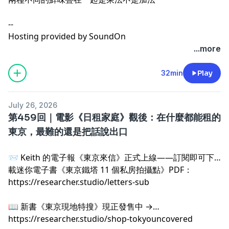
--
Hosting provided by
SoundOn
...more
32min
Play
July 26, 2026
第459回｜電影《日租家庭》觀後：在什麼都能租的
東京，最難的還是把話說出口
📨 Keith 的電子報《東京來信》正式上線——訂閱即可下
載迷你電子書《東京鐵塔 11 個私房拍攝點》PDF：
https://researcher.studio/letters-sub
.
📖 新書《東京現地特搜》現正發售中 →
https://researcher.studio/shop-tokyouncovered