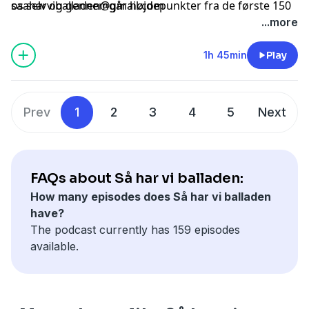
os selv og gennemgår højdepunkter fra de første 150
saaharviballaden@gmail.com
afsnit og vi afspiller den famøse erotiske jacuzzi-
...more
historie, hvor Anders Grau også optræder.
Hosted by Simplecast, an AdsWizz company. See
pcm.adswizz.com
for information about our collection
1h 45min
Play
and use of personal data for advertising.
Prev
1
2
3
4
5
Next
FAQs about Så har vi balladen:
How many episodes does Så har vi balladen
have?
The podcast currently has 159 episodes
available.