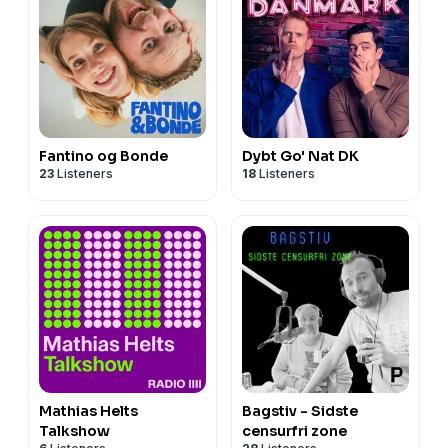
Fantino og Bonde
Dybt Go' Nat DK
23
Listeners
18
Listeners
Mathias Helts
Bagstiv - Sidste
Talkshow
censurfri zone