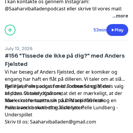
I kan kontakte os gennem Instagram:
@Saaharviballadenpodcast
eller skrive til vores mail:
saaharviballaden@gmail.com
...more
Hosted by Simplecast, an AdsWizz company. See
53min
Play
pcm.adswizz.com
for information about our collection
and use of personal data for advertising.
July 13, 2026
#156 "Tissede de ikke på dig?" med Anders
Fjelsted
Vi har besøg af Anders Fjelsted, der er komiker og
engang har haft en flåt på dilleren. Vi taler om at slå
dyr ihjel, Pelles angst for brandmænd og Messis valg
Fjelle laver en podcast med Torben Sangild, der
af pizza. Vi taler også om, at det er mærkeligt, at der
hedder:
Comedy Kontoret
ikke er mere nazimusik på DRs top 100 liste og en
Mark skal fortsætte sin tour:
Marklefevre.dk
masse andre skøre ting. God lytter!
Pelle laver show til efterårsferien:
Pelle Lundberg -
Underspillet
Skriv til os:
Saaharviballaden@gmail.com