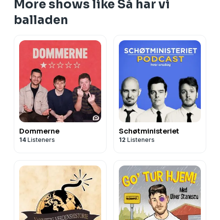
More shows like Så har vi
balladen
Dommerne
Schøtministeriet
14
Listeners
12
Listeners