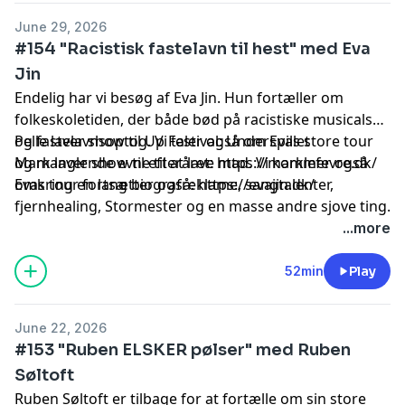
June 29, 2026
#154 "Racistisk fastelavn til hest" med Eva
Jin
Endelig har vi besøg af Eva Jin. Hun fortæller om
folkeskoletiden, der både bød på racistiske musicals
og fastelavnsoptog. Vi taler også om Evas store tour
Pelle laver show til Up Festival:
Underspillet
og manglende evne til at lave mad. Vi kommer også
Mark laver show til efteråret:
https://marklefevre.dk/
omkring en lang biografreklame, sangtalenter,
Evas tour fortsætter også:
https://evajin.dk/
fjernhealing, Stormester og en masse andre sjove ting.
God lyttefornøjelse :)
Hosted by Simplecast, an AdsWizz company. See
...more
pcm.adswizz.com
for information about our collection
and use of personal data for advertising.
52min
Play
June 22, 2026
#153 "Ruben ELSKER pølser" med Ruben
Søltoft
Ruben Søltoft er tilbage for at fortælle om sin store