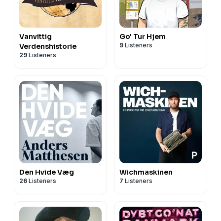
Vanvittig
Go' Tur Hjem
9
Listeners
Verdenshistorie
29
Listeners
Den Hvide Væg
Wichmaskinen
26
Listeners
7
Listeners