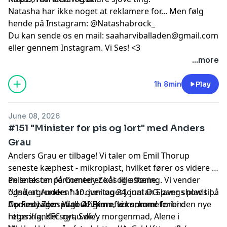
Natasha har ikke noget at reklamere for... Men følg
hende på Instagram:
@Natashabrock_
Du kan sende os en mail:
saaharviballaden@gmail.com
eller gennem Instagram. Vi Ses! <3
...more
Hosted by Simplecast, an AdsWizz company. See
pcm.adswizz.com
for information about our collection
1h 8min
Play
and use of personal data for advertising.
June 08, 2026
#151 "Minister for pis og lort" med Anders
Grau
Anders Grau er tilbage! Vi taler om Emil Thorup
seneste kæphest - mikroplast, hvilket fører os videre til
en snak om fermenteret kål og afføring. Vi vender
Pelle tester på Comedy Zoos lille scene
også, at Anders har overtaget Jonatan Spangs plads på
"Undergrunden"
10. jun
i og
24. juni
OG laver show til
Comedy Zoos Wall Of Fame, vi kommer forbi den nye
Up
Anders tager på tour igen efter sommeferien:
Festivalen i uge 42
. Kom, kom, kom!
regering, KFC-nyt, Swicy morgenmad, Alene i
https://andersgrau.dk/