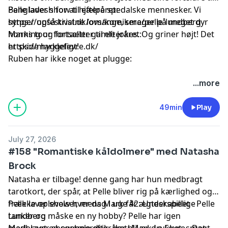
Bangladesh for at hjælpe spedalske mennesker. Vi
Pelle laver show til efteråret:
synger også kristne lovsange, smager på meget dyr
https://upfestival.dk/om/komikere/pelle-lundberg
honning og fortæller gamle jokes. Og griner højt! Det
Marks tour fortsætter til efteråret:
er skide hyggeligt!
https://marklefevre.dk/
Ruben har ikke noget at plugge:
Hosted by Simplecast, an AdsWizz company. See
...more
pcm.adswizz.com
for information about our collection
and use of personal data for advertising.
49min
Play
July 27, 2026
#158 "Romantiske kåldolmere" med Natasha
Brock
Natasha er tilbage! denne gang har hun medbragt
tarotkort, der spår, at Pelle bliver rig på kærlighed og
frække oplevelser, mens Mark får ægteskabelige
Pelle laver show hver dag i uge 42:
Underspillet - Pelle
tanker og måske en ny hobby? Pelle har igen
Lundberg
medbragt en sommerdrik, der bliver drukket, smagt
Mark laver show hele efteråret:
Mark Le Fevre - Det