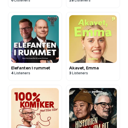
6
Listeners
28
Listeners
Elefanten i rummet
Akavet, Emma
4
Listeners
3
Listeners