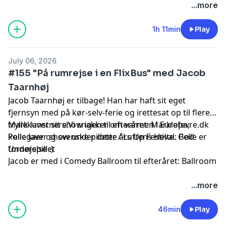
Hosted by Simplecast, an AdsWizz company. See
...more
pcm.adswizz.com
for information about our collection
and use of personal data for advertising.
1h 11min
Play
July 06, 2026
#155 "På rumrejse i en FlixBus" med Jacob
Taarnhøj
Jacob Taarnhøj er tilbage! Han har haft sit eget
fjernsyn med på kør-selv-ferie og irettesat op til flere
tryllekunstnere.Vi snakker om varmen i Europa,
Mark laver sit show igen til efteråret:
Marklefevre.dk
kollegaer og svenske piloter / Luftens Helte. God
Pelle laver show under dette års Up Festival:
Pelle er
fornøjelse :)
Underspillet
Jacob er med i Comedy Ballroom til efteråret:
Ballroom
Hosted by Simplecast, an AdsWizz company. See
...more
pcm.adswizz.com
for information about our collection
and use of personal data for advertising.
46min
Play