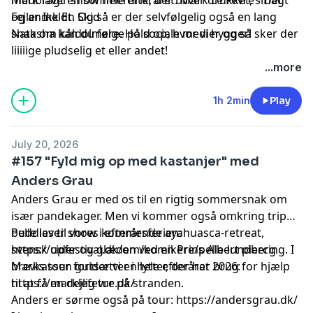
og anmeldt. Og så er der selvfølgelig også en lang
Fejler Ikk En Skid
snak om kåldolmere. Hold op, hvor vi hygger!
Natasha kan du følge på sociale medier og så sker der
liiiiige pludselig et eller andet!
...more
Hosted by Simplecast, an AdsWizz company. See
pcm.adswizz.com
for information about our collection
1h 2min
Play
and use of personal data for advertising.
July 20, 2026
#157 "Fyld mig op med kastanjer" med
Anders Grau
Anders Grau er med os til en rigtig sommersnak om
især pandekager. Men vi kommer også omkring trip
buddies til vores kommende ayahuasca-retreat,
Pelle laver show i efterårsferien:
svensk cider og glæden ved en Prins Albert piercing. I
https://upfestival.dk/om/komikere/pelle-lundberg
brevkassen guider vi en lytter, der har brug for hjælp
Marks tour fortsætter i hele efteråret 2026:
til at få en dejlig tur på stranden.
https://marklefevre.dk/
Anders er sørme også på tour:
https://andersgrau.dk/