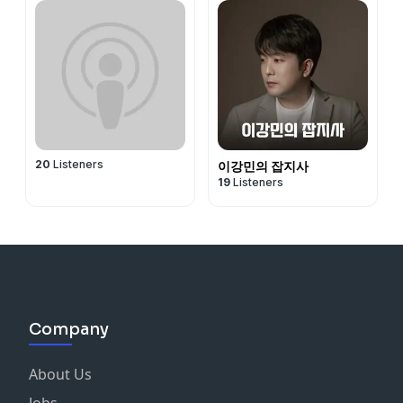
20
Listeners
이강민의 잡지사
19
Listeners
Company
About Us
Jobs