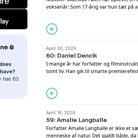
som nostalgiker, selvom han har brugt 
voksenår: Som 17-årig var hun tæt på at
tilbage på en svunden tid og har et kons
midten af 20’erne udviklede hun et alk
tilfælde kom hendes redning fra noget 
ser hun tilbage på sine oplevelser med
Gotfredsen ser flere paralleller mellem
Mathilde Falchs sangtekst "Suk hjerte, 
ine &
April 30, 2026
andet taler de to kvinder om i dagens a
60: Daniel Dencik
Livskraften", som er optaget foran kn
I mange år har forfatter og filminstrukt
does
Grundtvigs Kirke i København.
tomt liv. Han gik til smarte premieref
 have?
kreative klasse og jagtede det næste st
y has 63
booste hans ego. Da coronapandemien 
landets – liv på pause, gik det op for h
liv radikalt. Han smed sin smartphone 
alkohol og skruede ned for forbruget, d
April 16, 2026
skov. Det blev starten på en ny tilværel
59: Amalie Langballe
lettere for ham at acceptere en define
Forfatter Amalie Langballe er ikke et s
oplevelse tidligere i livet.
menneske af natur. Det gjaldt både, da