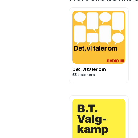
Det, vi taler om
55
Listeners