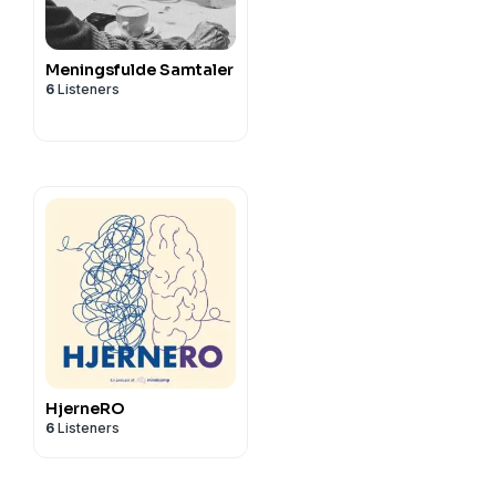
Meningsfulde Samtaler
6
Listeners
HjerneRO
6
Listeners