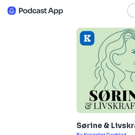
Sørine & Livskr
By Kristeligt Dagblad