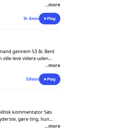
menssyge far. Men Bibelen
...more
 hun gør sin pligt og
il hende. Sørine
1h 4min
Play
gså om forholdet til deres
aldrig fik børn.
 mand gennem 53 år, Bent
n ville leve videre uden
foråret kom, og de første
...more
fterne tilbage. Hun
 har den 87-årige skuespiller
59min
Play
 men hvor hun stadig glæder
e Wold en kærlig opsang
er.
politisk kommentator Søs
t yderste, gøre ting, hun
asale ting som at gå til
...more