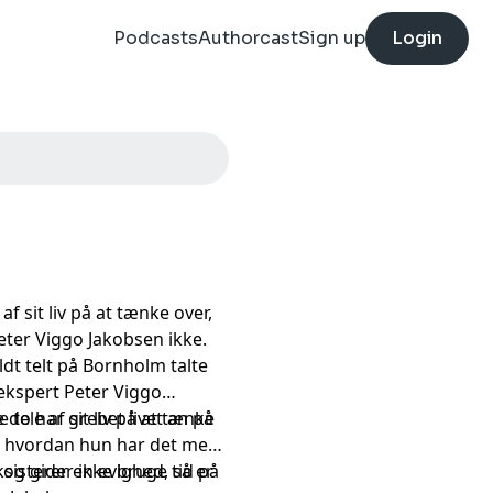
Podcasts
Authorcast
Sign up
Login
 sit liv på at tænke over,
eter Viggo Jakobsen ikke.
ldt telt på Bornholm talte
ekspert Peter Viggo
e to har grebet livet an på
dele af sit liv på at tænke
en, hvordan hun har det med
isterer en evighed, så er
t og gider ikke bruge tid på