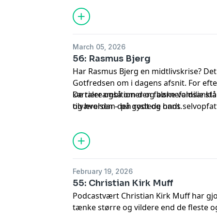
tandlæge. Det krævede et stort oprydn
den version af sig selv, hun engang var
om bruddet med politik, hvordan det at 
dreng har sat livet i perspektiv, og h
March 05, 2026
gård i Jylland har fået hende til at tro 
56: Rasmus Bjerg
kommer liv.
Har Rasmus Bjerg en midtlivskrise? Det
Gotfredsen om i dagens afsnit. For efte
karriereambitioner og børnefamilie står
De taler også om den falske voldsanklag
tilværelsen – på godt og ondt.
og hvordan den rystede hans selvopfat
de falske anklager gav ham livskraft til a
onemanshow om episoden.
February 19, 2026
55: Christian Kirk Muff
Podcastvært Christian Kirk Muff har gjort
tænke større og vildere end de fleste og