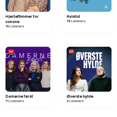
Hjerteflimmer for
Avistid
16
Listeners
voksne
15
Listeners
Damerne først
Øverste hylde
11
Listeners
3
Listeners