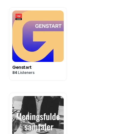
Genstart
84
Listeners