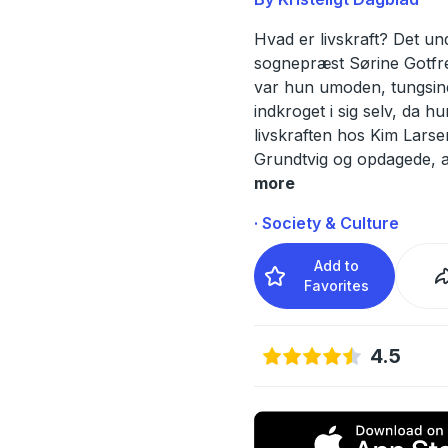
Hvad er livskraft? Det u
sognepræst Sørine Gotfr
var hun umoden, tungsin
indkroget i sig selv, da h
livskraften hos Kim Larse
Grundtvig og opdagede, a
more
· Society & Culture
Add to
Favorites
4.5