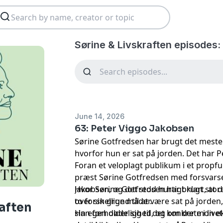
Sørine & Livskraften episodes:
June 14, 2026
63: Peter Viggo Jakobsen
Sørine Gotfredsen har brugt det meste af
hvorfor hun er sat på jorden. Det har P
Foran et veloplagt publikum i et propfu
præst Sørine Gotfredsen med forsvars
Jakobsen, og det stod hurtigt klart, at d
Hvor Sørine Gotfredsen har brugt store 
to forskellige måder.
over sin grund til at være sat på jord
aften
sin egen dødelighed, og om der mon eks
Han forholder sig til det konkrete i live