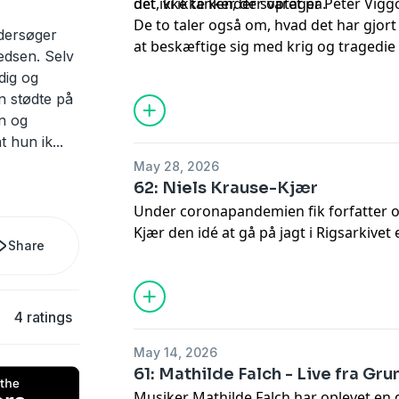
det ikke tanker, der optager Peter Vigg
det, vi ikke kender svaret på.
De to taler også om, hvad det har gjor
ndersøger
at beskæftige sig med krig og tragedie
edsen. Selv
har ændret hans forhold til døden.
dig og
un stødte på
n og
t hun ik
...
May 28, 2026
62: Niels Krause-Kjær
Under coronapandemien fik forfatter og
Kjær den idé at gå på jagt i Rigsarkivet
Share
som han havde med et par højskolevenn
bøgerne kunne Krause-Kjær læse fadere
landbrug fra efterkrigstiden og op g
4 ratings
Vandrebogen blev afsættet for hans ro
2025 vandt De Gyldne Laurbær. I samta
May 14, 2026
Niels Krause-Kjær om sin opvækst på 
61: Mathilde Falch - Live fra Gr
med traditionerne og blev journalist, o
Musiker Mathilde Falch har oplevet en d