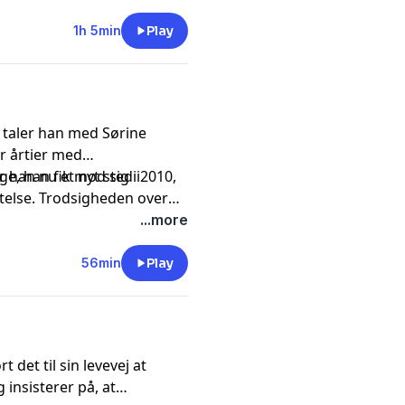
ingsarbejde at genfinde
. Søs Marie Serup fortæller
1h 5min
Play
blive adoptivmor til en
vordan hendes opvækst på en
på, at der efter døden
 taler han med Sørine
r årtier med
 han nu et nyt sted i
e, han fik mod sig i 2010,
telse. Trodsigheden over
t skrive sit første
...more
56min
Play
 det til sin levevej at
 insisterer på, at