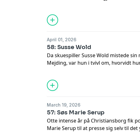
syg, og nu, hvor hun skal passe sin de
har lært hende, at det er okay, så længe
udøver omsorg, selvom det ikke ligger t
Gotfredsen og Amalie Langballe taler o
eget udseende, og hvorfor de hver især 
April 01, 2026
58: Susse Wold
Da skuespiller Susse Wold mistede sin
Mejding, var hun i tvivl om, hvorvidt hu
ham. Hendes livskraft var væk. Men da 
hvide anemoner sprang ud, fik hun kræ
besluttede sig for at vælge livet til. Nu
taget hul på et nyt kapitel uden Bent,
sig til dagen i morgen. Og så har Suss
March 19, 2026
med til sine jævnaldrende medmennesk
57: Søs Marie Serup
Otte intense år på Christiansborg fik 
Marie Serup til at presse sig selv til de
fortryder, og glemme både sig selv og b