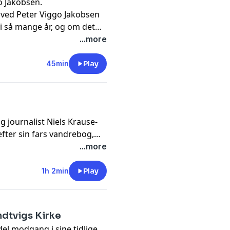
o Jakobsen.
t ved Peter Viggo Jakobsen
 i så mange år, og om det
...more
45min
Play
 journalist Niels Krause-
 efter sin fars vandrebog,
er. Hans søgen gav pote. I
...more
ns historie om at drive et
ennem hans barndom.
1h 2min
Play
man "Ude for uden", som i
len med Sørine fortæller
gården, hvordan han brød
undtvigs Kirke
g hvorfor han ikke ser sig
el modgang i sine tidlige