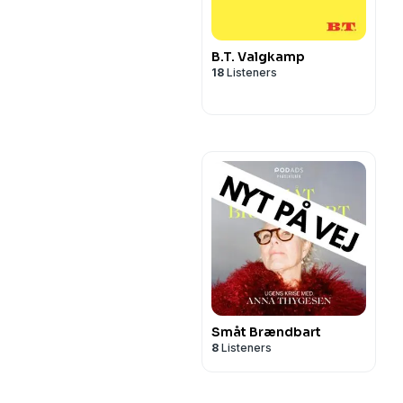
B.T. Valgkamp
18
Listeners
Småt Brændbart
8
Listeners