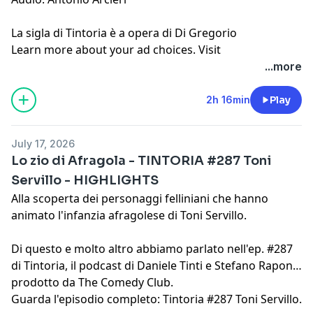
La
sigla di Tintoria
è a opera di Di Gregorio
Learn more about your ad choices. Visit
megaphone.fm/adchoices
...more
2h 16min
Play
July 17, 2026
Lo zio di Afragola - TINTORIA #287 Toni
Servillo - HIGHLIGHTS
Alla scoperta dei personaggi felliniani che hanno
animato l'infanzia afragolese di Toni Servillo.
Di questo e molto altro abbiamo parlato nell'ep. #287
di Tintoria, il podcast di
Daniele Tinti
e
Stefano Rapone
prodotto da
The Comedy Club
.
Guarda l'episodio completo:
Tintoria #287 Toni Servillo
.