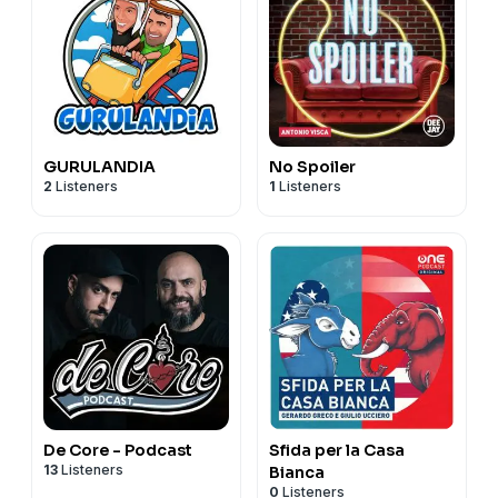
GURULANDIA
No Spoiler
2
Listeners
1
Listeners
De Core - Podcast
Sfida per la Casa
13
Listeners
Bianca
0
Listeners