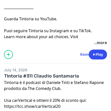
_________________
Guarda
Tintoria su YouTube
.
Puoi seguire
Tintoria su Instagram
e
su TikTok
.
Learn more about your ad choices. Visit
megaphone.fm/adchoices
...more
6min
Play
July 14, 2026
Tintoria #311 Claudio Santamaria
Tintoria è il podcast di
Daniele Tinti
e
Stefano Rapone
prodotto da
The Comedy Club
.
Usa carVertical e ottieni il 20% di sconto qui:
https://tcc.show/carVertical20