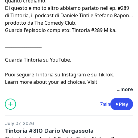
quanto crediamo.
Di questo e molto altro abbiamo parlato nell'ep. #289
di Tintoria, il podcast di
Daniele Tinti
e
Stefano Rapone
prodotto da
The Comedy Club
.
Guarda l'episodio completo:
Tintoria #289 Mika
.
_________________
Guarda
Tintoria su YouTube
.
Puoi seguire
Tintoria su Instagram
e
su TikTok
.
Learn more about your ad choices. Visit
megaphone.fm/adchoices
...more
7min
Play
July 07, 2026
Tintoria #310 Dario Vergassola