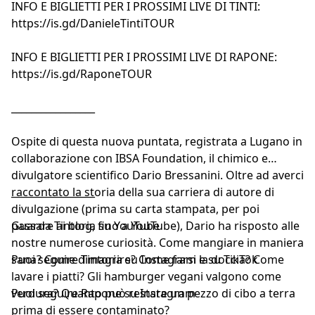
INFO E BIGLIETTI PER I PROSSIMI LIVE DI TINTI:
https://is.gd/DanieleTintiTOUR
INFO E BIGLIETTI PER I PROSSIMI LIVE DI RAPONE:
https://is.gd/RaponeTOUR
_________________
Ospite di questa nuova puntata, registrata a Lugano in
collaborazione con IBSA Foundation, il chimico e
divulgatore scientifico Dario Bressanini. Oltre ad averci
raccontato la storia della sua carriera di autore di
_________________
divulgazione (prima su carta stampata, per poi
passare ai blog, fino a YouTube), Dario ha risposto alle
Guarda
Tintoria su YouTube
nostre numerose curiosità. Come mangiare in maniera
sana? Come dimagrire? Come farsi la doccia? Come
Puoi seguire
Tintoria su Instagram
e
su TikTok
lavare i piatti? Gli hamburger vegani valgono come
verdura? Quanto può restare un pezzo di cibo a terra
Puoi seguire
Rapone su Instagram
prima di essere contaminato?