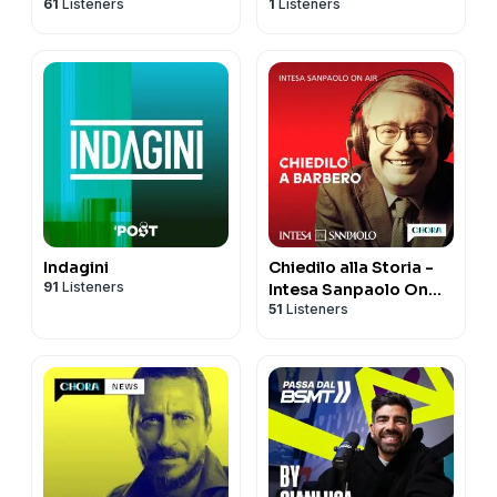
61
Listeners
1
Listeners
Indagini
Chiedilo alla Storia -
91
Listeners
Intesa Sanpaolo On
51
Listeners
Air