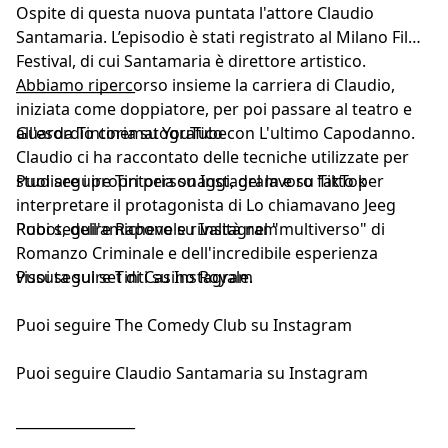
Ospite di questa nuova puntata l'attore Claudio
Santamaria. L’episodio è stati registrato al Milano Film
Festival, di cui Santamaria è direttore artistico.
Abbiamo ripercorso insieme la carriera di Claudio,
_________________
iniziata come doppiatore, per poi passare al teatro e
all'esordio cinematografico con L'ultimo Capodanno.
Guarda
Tintoria su YouTube
Claudio ci ha raccontato delle tecniche utilizzate per
studiare i propri personaggi, del lavoro fatto per
Puoi seguire
Tintoria su Instagram
e
su TikTok
interpretare il protagonista di Lo chiamavano Jeeg
Robot, dell'amichevole rivalità nel "multiverso" di
Puoi seguire
Rapone su Instagram
Romanzo Criminale e dell'incredibile esperienza
vissuta sul set di Casino Royale.
Puoi seguire
Tinti su Instagram
Puoi seguire
The Comedy Club su Instagram
Puoi seguire
Claudio Santamaria su Instagram
_________________