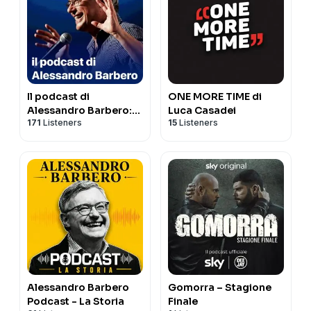
Il podcast di
ONE MORE TIME di
Alessandro Barbero:
Luca Casadei
171
Listeners
15
Listeners
Lezioni e Conferenze
di Storia
Alessandro Barbero
Gomorra – Stagione
Podcast - La Storia
Finale