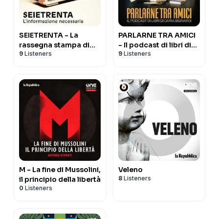
SEIETRENTA - La
PARLARNE TRA AMICI
rassegna stampa di
- Il podcast di libri di
9
Listeners
9
Listeners
Chora Media
Daria Bignardi
M - La fine di Mussolini,
Veleno
8
Listeners
il principio della libertà
0
Listeners