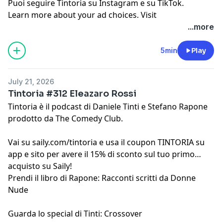
Puoi seguire
Tintoria su Instagram
e
su TikTok
.
Learn more about your ad choices. Visit
megaphone.fm/adchoices
...more
5min
Play
July 21, 2026
Tintoria #312 Eleazaro Rossi
Tintoria è il podcast di
Daniele Tinti
e
Stefano Rapone
prodotto da
The Comedy Club
.
Vai su
saily.com/tintoria
e usa il coupon TINTORIA su
app e sito per avere il 15% di sconto sul tuo primo
acquisto su Saily!
Prendi il libro di Rapone:
Racconti scritti da Donne
Nude
Guarda lo special di Tinti:
Crossover