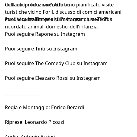
dell'autoproduzione. Abbiamo pianificato visite
Guarda
Tintoria su YouTube
turistiche vicino Forlì, discusso di comici americani,
condiviso traumi per i film horror più recenti e
Puoi seguire
Tintoria su Instagram
e
su TikTok
ricordato animali domestici dell'infanzia.
Puoi seguire
Rapone su Instagram
Puoi seguire
Tinti su Instagram
Puoi seguire
The Comedy Club su Instagram
Puoi seguire
Eleazaro Rossi su Instagram
_________________
Regia e Montaggio: Enrico Berardi
Riprese: Leonardo Picozzi
Audio: Antonio Arcieri