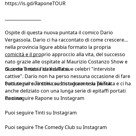
https://is.gd/RaponeTOUR
_________________
Ospite di questa nuova puntata il comico Dario
Vergassola. Dario ci ha raccontato di come crescere
nella provincia ligure abbia formato la propria
comicità e il proprio approccio alla vita, del successo
_________________
nato grazie alle ospitate al Maurizio Costanzo Show e
di come è nata l'idea delle sue celebri "interviste
Guarda
Tintoria su YouTube
cattive". Dario non ha perso nessuna occasione di fare
battute nel suo stile caustico durante la puntata e ci ha
Puoi seguire
Tintoria su Instagram
e
su TikTok
anche deliziato con una lunga serie di epitaffi portati
da casa.
Puoi seguire
Rapone su Instagram
Puoi seguire
Tinti su Instagram
Puoi seguire
The Comedy Club su Instagram