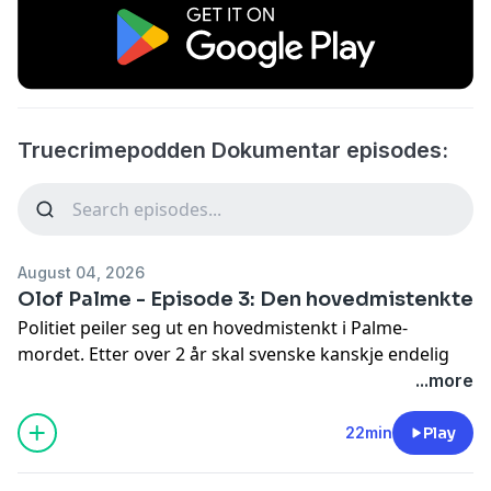
Truecrimepodden Dokumentar episodes:
August 04, 2026
Olof Palme - Episode 3: Den hovedmistenkte
Politiet peiler seg ut en hovedmistenkt i Palme-
mordet. Etter over 2 år skal svenske kanskje endelig
finne ut hvem som tok livet av statsminister Olof
...more
Palme. Spørsmålet er bare om det finnes nok bevis -
og om politiet tar seg tid til å finne dem før det er for
22min
Play
sent.
See
omnystudio.com/listener
for privacy information.