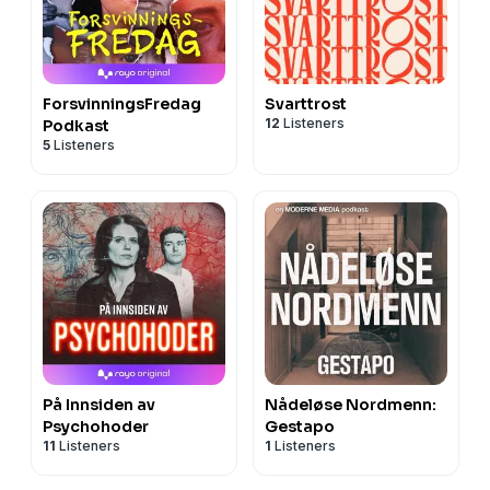
ForsvinningsFredag
Svarttrost
12
Listeners
Podkast
5
Listeners
På Innsiden av
Nådeløse Nordmenn:
Psychohoder
Gestapo
11
Listeners
1
Listeners