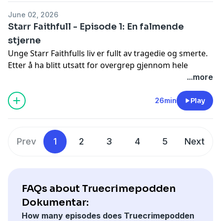
See
omnystudio.com/listener
for privacy information.
June 02, 2026
Starr Faithfull - Episode 1: En falmende
stjerne
Unge Starr Faithfulls liv er fullt av tragedie og smerte.
Etter å ha blitt utsatt for overgrep gjennom hele
ungdomstiden håper hun å begynne på nytt, men
...more
fortiden innhenter henne gang på gang. Når hun
dukker opp død på en strand i Long Beach, New York,
26min
Play
blir det opp til politiet å nøste opp i Starrs fortid.
See
omnystudio.com/listener
for privacy information.
Prev
1
2
3
4
5
Next
FAQs about Truecrimepodden
Dokumentar:
How many episodes does Truecrimepodden