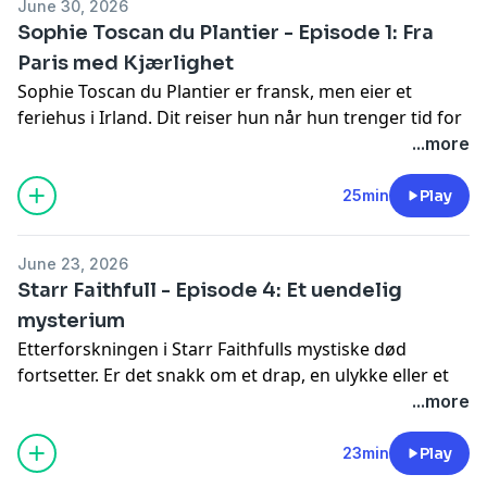
June 30, 2026
Sophie Toscan du Plantier - Episode 1: Fra
Paris med Kjærlighet
Sophie Toscan du Plantier er fransk, men eier et
feriehus i Irland. Dit reiser hun når hun trenger tid for
seg selv. Som regel reiser hun sammen med venner og
...more
familie, men vinteren 1996 drar hun alene. Det skal
vise seg å ende tragisk. Sophie avsløres også som en
25min
Play
kvinne med mange hemmeligheter.
See
omnystudio.com/listener
for privacy information.
June 23, 2026
Starr Faithfull - Episode 4: Et uendelig
mysterium
Etterforskningen i Starr Faithfulls mystiske død
fortsetter. Er det snakk om et drap, en ulykke eller et
selvmord? Ingen ser ut til å vite svaret og politiet
...more
kommer ingen vei. Til slutt er de nødt til å ta et skritt
tilbake og gå over det de faktisk vet. Hva skjedde med
23min
Play
Starr Faithfull?