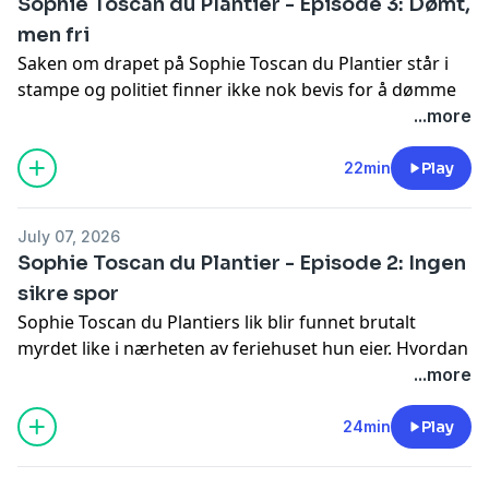
Sophie Toscan du Plantier - Episode 3: Dømt,
men fri
Saken om drapet på Sophie Toscan du Plantier står i
stampe og politiet finner ikke nok bevis for å dømme
noen. Likevel har de en åpenbar kandidat i siktet.
...more
Frilansjournalisten Ian Bailey etterforskes, men har
han egentlig noe med drapet å gjøre? Er bildet for
22min
Play
stort og brikkene for få til å pusles?
See
omnystudio.com/listener
for privacy information.
July 07, 2026
Sophie Toscan du Plantier - Episode 2: Ingen
sikre spor
Sophie Toscan du Plantiers lik blir funnet brutalt
myrdet like i nærheten av feriehuset hun eier. Hvordan
har hun havnet der og hvem kan gjerningspersonen
...more
være? Flere vitner står frem med informasjon, men
ingenting som beviselig kan knytte noen til drapet.
24min
Play
Politiet kjemper mot skygger.
See
omnystudio.com/listener
for privacy information.