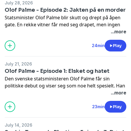
July 28, 2026
Olof Palme - Episode 2: Jakten på en morder
Statsminister Olof Palme blir skutt og drept på åpen
gate. En rekke vitner får med seg drapet, men ingen
har sett morderen skikkelig. Dermed har politiet en
...more
umulig oppgave foran seg. Hvem drepte Palme og
hvorfor? Om ikke politiet får fart på etterforskningen
24min
Play
vil ting aldri bli det samme igjen.
See
omnystudio.com/listener
for privacy information.
July 21, 2026
Olof Palme - Episode 1: Elsket og hatet
Den svenske statsministeren Olof Palme får sin
politiske debut og viser seg som noe helt spesielt. Han
endrer Sverige til det bedre for de med minst, men
...more
ikke alle er like fornøyd med den nye statsministeren.
Palmes reformer gjør livet surt for de rikeste og det vil
23min
Play
de sent glemme. Hvor langt er de villige til å gå for å
kvitte seg med Palme?
July 14, 2026
See
omnystudio.com/listener
for privacy information.