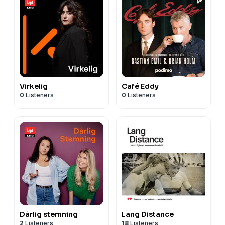
Virkelig
Café Eddy
0
Listeners
0
Listeners
Dårlig stemning
Lang Distance
2
Listeners
18
Listeners