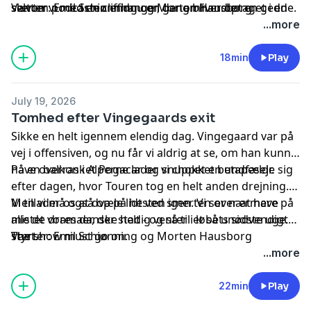
selvom podcasten endnu en gang bliver optaget i en
slutter vi med en cliffhanger, der omhandler en gedde.
Værter: Emil Schiønning og Morten Hausborg
kø.
Ja, fisken.
...more
18min
Play
July 19, 2026
Tomhed efter Vingegaards exit
Sikke en helt igennem elendig dag. Vingegaard var på
vej i offensiven, og nu får vi aldrig at se, om han kunne
have overrasket Pogacar og snuppet en etapesejr.
På en balkon i Alperne lader vi chokket bundfælde sig
efter dagen, hvor Touren tog en helt anden drejning.
Vi tillader os at dvæle lidt ved smerten over at have
Men vi må også op på hesten igen. Vi ser nærmere på
mistet vores danske helt - og så til et så unødvendigt
alle de dramaer, der stadig venter i løbets sidste uge.
styrt.
The show must go on.
Værter: Emil Schiønning og Morten Hausborg
...more
22min
Play