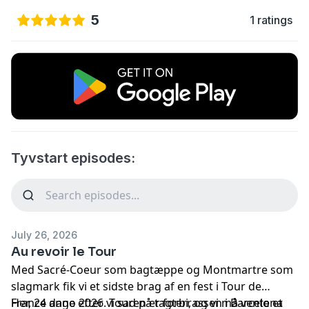
5
1 ratings
Tyvstart episodes:
July 26, 2026
Au revoir le Tour
Med Sacré-Coeur som bagtæppe og Montmartre som
slagmark fik vi et sidste brag af en fest i Tour de
France anno 2026. Touren er forbi, og vi må vente et
Her, 24 dage efter vi sad på tagterrassen i Barcelona