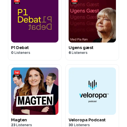
P1 Debat
Ugens gæst
0
Listeners
6
Listeners
Magten
Veloropa Podcast
23
Listeners
30
Listeners