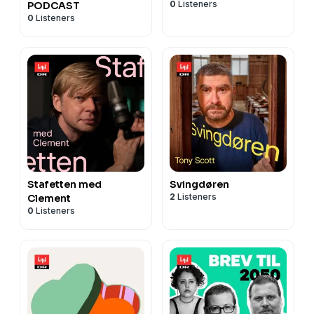
0
Listeners
PODCAST
0
Listeners
Stafetten med
Svingdøren
2
Listeners
Clement
0
Listeners