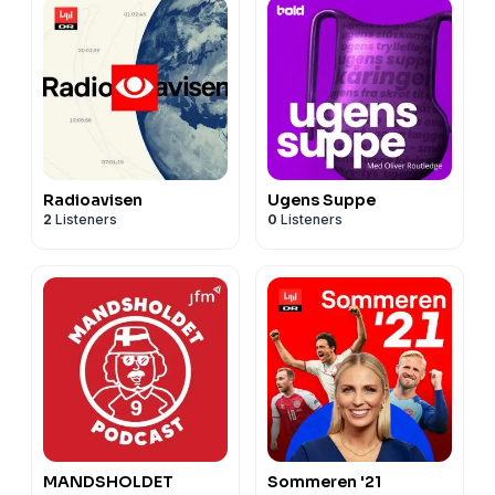
Radioavisen
Ugens Suppe
2
Listeners
0
Listeners
MANDSHOLDET
Sommeren '21