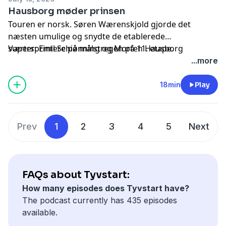
Hausborg møder prinsen
Touren er norsk. Søren Wærenskjold gjorde det
næsten umulige og snydte de etablerede
supersprintere på målstregen på 11. etape.
Værter: Emil Schiønning og Morten Hausborg
Nordmanden fortsætter dermed triumftoget for det
...more
norsk-danske mandskab, som også kunne prale af
endnu en rytter på podiet i Nevers - nemlig
18min
Play
programmets favorit, Anthon Charmig. Hausborg
fortæller om sit interview med den hårdtarbejdende
aarhusianer og kommer samtidig med en opsang til
Prev
1
2
3
4
5
Next
moderne hotelværelser.
FAQs about Tyvstart:
How many episodes does Tyvstart have?
The podcast currently has 435 episodes
available.