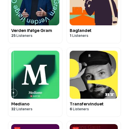
Verden ifølge Gram
Baglandet
25
Listeners
1
Listeners
Mediano
Transfervinduet
32
Listeners
6
Listeners