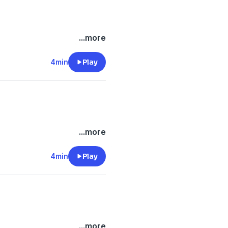
...more
4min
Play
...more
4min
Play
...more