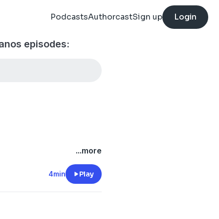
Podcasts
Authorcast
Sign up
Login
anos episodes:
...more
4min
Play