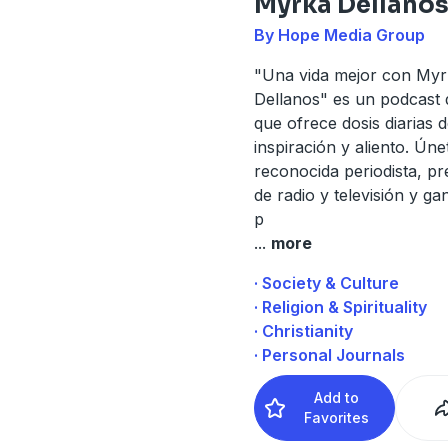
Myrka Dellano
By Hope Media Group
"Una vida mejor con Myr
Dellanos" es un podcast 
que ofrece dosis diarias 
inspiración y aliento. Úne
reconocida periodista, p
de radio y televisión y ga
p
...
more
· Society & Culture
· Religion & Spirituality
· Christianity
· Personal Journals
Add to
Favorites