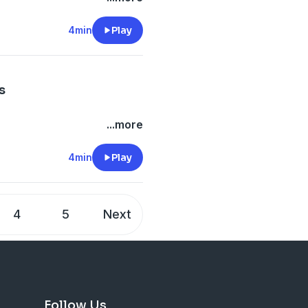
4min
Play
s
...more
4min
Play
4
5
Next
Follow Us