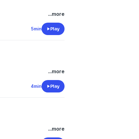
...more
5min
Play
...more
4min
Play
...more