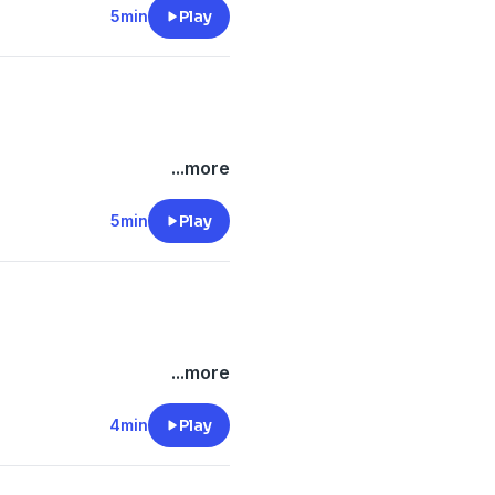
5min
Play
...more
5min
Play
...more
4min
Play