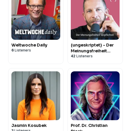
Weltwoche Daily
{ungeskriptet} - Der
6
Listeners
Meinungsfreiheit
42
Listeners
verpflichtet.
Jasmin Kosubek
Prof. Dr. Christian
3
Listeners