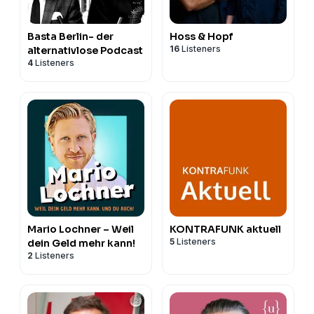
Basta Berlin- der
Hoss & Hopf
16
Listeners
alternativlose Podcast
4
Listeners
Mario Lochner – Weil
KONTRAFUNK aktuell
5
Listeners
dein Geld mehr kann!
2
Listeners