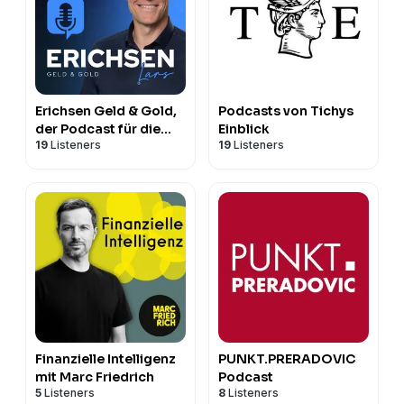
Erichsen Geld & Gold,
Podcasts von Tichys
der Podcast für die
Einblick
19
Listeners
19
Listeners
erfolgreiche
Geldanlage
Finanzielle Intelligenz
PUNKT.PRERADOVIC
mit Marc Friedrich
Podcast
5
Listeners
8
Listeners