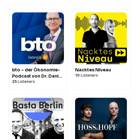
bto – der Ökonomie-
Nacktes Niveau
10
Listeners
Podcast von Dr. Daniel
25
Listeners
Stelter