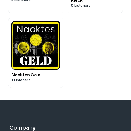
Rieck
0
Listeners
Nacktes Geld
1
Listeners
Company