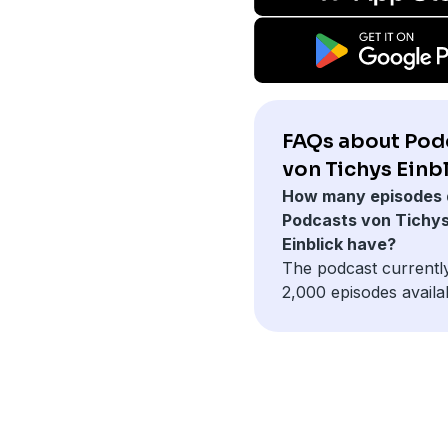
FAQs about Pod
von Tichys Einbl
How many episodes 
Podcasts von Tichy
Einblick have?
The podcast currentl
2,000 episodes availa