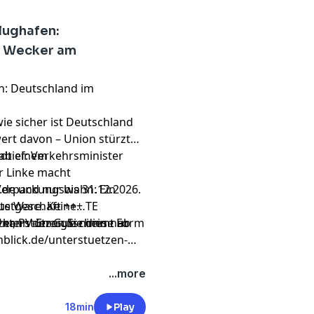
Flughafen:
E Wecker am
en: Deutschland im
ie sicher ist Deutschland
ert davon – Union stürzt
dtief: Verkehrsminister
 ab einem
er Linke macht
Verpackungswahn: Ein
de und nur bis 31.12.2026.
ustgeschäft +++ TE
rte Ware. Keine
er, PV-Energie nimmt ab
 kann der Gutschein nur
Unterstützen Sie diese Form
nblick.de/unterstuetzen-
...more
18min
Play