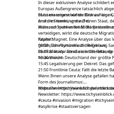
In dieser exklusiven Analyse schildert e
Europas Außengrenze tatsächlich abges
Massenansturm auf die Grenzanlagen, d
Es ist ein ungeschönter Blick auf eine 
und die Stimmung vor Ort.
Ansturm wankt, und auf einen Staat, de
muss, um nicht vollends die Kontrolle z
Während Spanien mit Militärpräsenz ve
verteidigen, wirkt die deutsche Migrati
fataler Magnet. Eine Analyse über das V
Kapitel:
gefährliche Symbolik der Regierung Sa
00:00 „Der Ansturm auf die Exklave
Realität an der Straße von Gibraltar, di
05:15 Militärpräsenz als letzte Rettung
hinausreicht.
10:30 Warum Deutschland der größte Pu
15:45 Legalisierung per Dekret: Das ge
21:50 Frontlinie Ceuta: Fällt die letzte 
Wenn Ihnen unsere Analyse gefallen hat
Form des Journalismus:
https://www.tichyseinblick.de/unterstu
Webseite: https://www.tichyseinblick.d
Newsletter: https://www.tichyseinblic
#ceuta #invasion #migration #tichysei
#asylkrise #staatsversagen