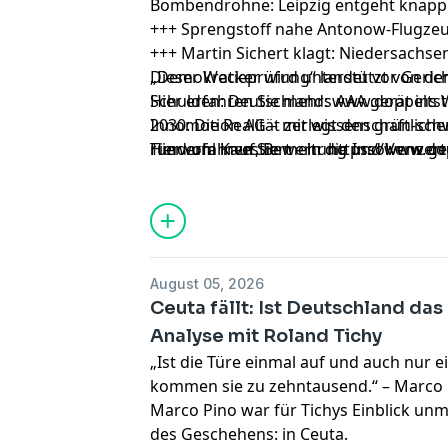
Bombendrohne: Leipzig entgeht knapp 
+++ Sprengstoff nahe Antonow-Flugzeug
+++ Martin Sichert klagt: Niedersachse
„Demokratieprüfung“ landet vor Gericht
Dieser Wecker wird unterstützt von 
Schulden: Deutschlands AAA gerät ins
Hier erfahren Sie mehr: www.doppelts
2030: Die Realität zerlegt den grün-sch
Innomotion AG – mit wissenschaftlicher
Tierwohl investiert – in die Insolvenz g
rund um Kauf, Bewertung und Verwert
Hier erfahren Sie mehr https://www.do
Energiewendewetter +++
Innovationen und Schutzrechten. Das 
auf höchstrichterlicher Steuerrechtsp
steuerlich gesicherte, einzigartig attrak
Struktur – für massiven Mehrwert und 
August 05, 2026
Ceuta fällt: Ist Deutschland das
Analyse mit Roland Tichy
„Ist die Türe einmal auf und auch nur ei
kommen sie zu zehntausend.“ – Marco
Marco Pino war für Tichys Einblick un
des Geschehens: in Ceuta.