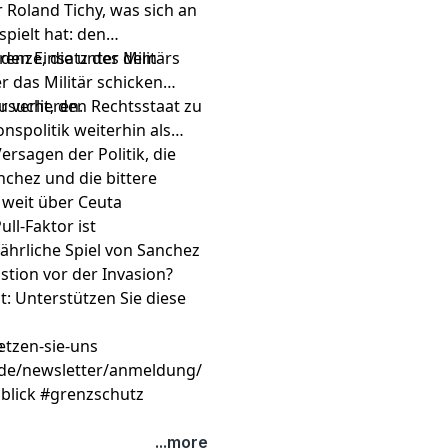
r Roland Tichy, was sich an
pielt hat: den
en Einsatz des Militärs
Grenze, die unter dem
r das Militär schicken
u verlieren.
rsucht, den Rechtsstaat zu
onspolitik weiterhin als
ersagen der Politik, die
nchez und die bittere
e weit über Ceuta
ll-Faktor ist
fährliche Spiel von Sanchez
Bastion vor der Invasion?
: Unterstützen Sie diese
etzen-sie-uns
e
k.de/newsletter/anmeldung/
nblick #grenzschutz
...more