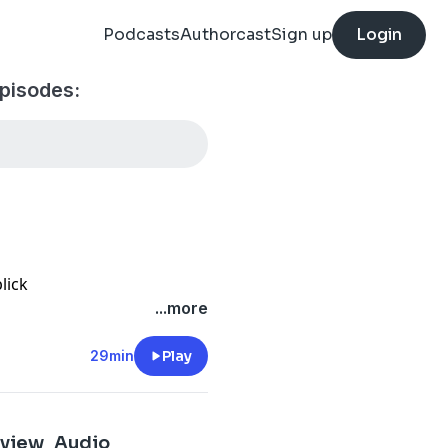
Podcasts
Authorcast
Sign up
Login
episodes:
lick
...more
29min
Play
rview_Audio