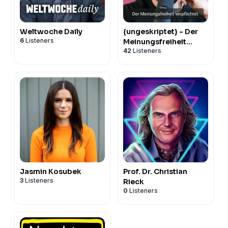
Weltwoche Daily
{ungeskriptet} - Der
6
Listeners
Meinungsfreiheit
42
Listeners
verpflichtet.
Jasmin Kosubek
Prof. Dr. Christian
3
Listeners
Rieck
0
Listeners