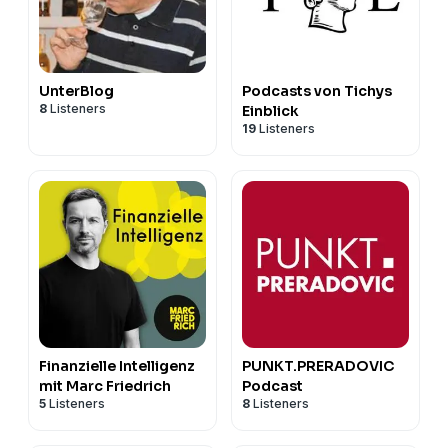
UnterBlog
Podcasts von Tichys
8
Listeners
Einblick
19
Listeners
Finanzielle Intelligenz
PUNKT.PRERADOVIC
mit Marc Friedrich
Podcast
5
Listeners
8
Listeners