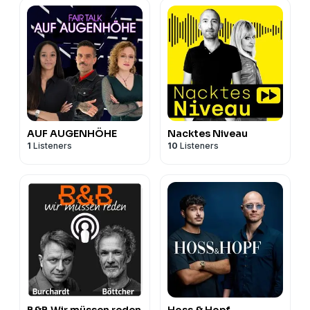
AUF AUGENHÖHE
Nacktes Niveau
1
Listeners
10
Listeners
B&B Wir müssen reden
Hoss & Hopf