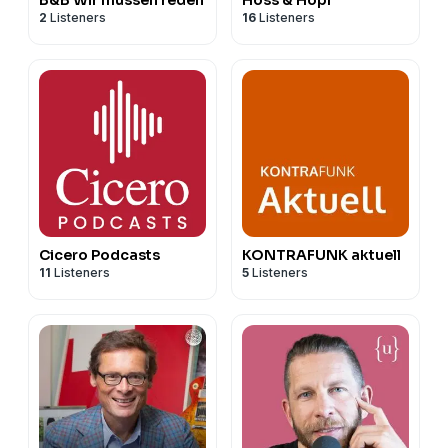
2
Listeners
16
Listeners
Cicero Podcasts
KONTRAFUNK aktuell
11
Listeners
5
Listeners