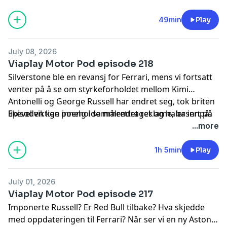
smartpod.no/personvern
for informasjon og dine valg
om deling av data.
49min
Play
July 08, 2026
Viaplay Motor Pod episode 218
Silverstone ble en revansj for Ferrari, mens vi fortsatt
venter på å se om styrkeforholdet mellom Kimi
Antonelli og George Russell har endret seg, tok briten
likevel viktige poeng i sammendraget og haler innpå.
Episoden kan inneholde målrettet reklame, basert på
din IP-adresse, enhet og posisjon. Se
...more
smartpod.no/personvern
for informasjon og dine valg
om deling av data.
1h 5min
Play
July 01, 2026
Viaplay Motor Pod episode 217
Imponerte Russell? Er Red Bull tilbake? Hva skjedde
med oppdateringen til Ferrari? Når ser vi en ny Aston