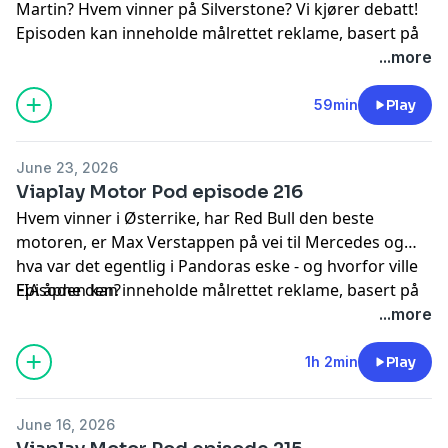
Martin? Hvem vinner på Silverstone? Vi kjører debatt!
Episoden kan inneholde målrettet reklame, basert på
din IP-adresse, enhet og posisjon. Se
...more
smartpod.no/personvern
for informasjon og dine valg
om deling av data.
59min
Play
June 23, 2026
Viaplay Motor Pod episode 216
Hvem vinner i Østerrike, har Red Bull den beste
motoren, er Max Verstappen på vei til Mercedes og
hva var det egentlig i Pandoras eske - og hvorfor ville
FIA åpne den?
Episoden kan inneholde målrettet reklame, basert på
din IP-adresse, enhet og posisjon. Se
...more
smartpod.no/personvern
for informasjon og dine valg
om deling av data.
1h 2min
Play
June 16, 2026