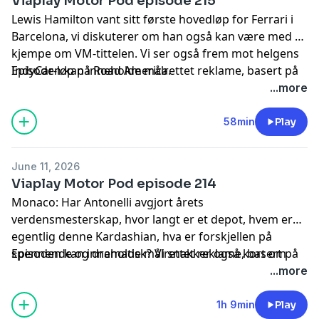
Viaplay Motor Pod episode 215
Lewis Hamilton vant sitt første hovedløp for Ferrari i
Barcelona, vi diskuterer om han også kan være med å
kjempe om VM-tittelen. Vi ser også frem mot helgens
IndyCar-løp på Road America.
Episoden kan inneholde målrettet reklame, basert på
din IP-adresse, enhet og posisjon. Se
...more
smartpod.no/personvern
for informasjon og dine valg
om deling av data.
58min
Play
June 11, 2026
Viaplay Motor Pod episode 214
Monaco: Har Antonelli avgjort årets
verdensmesterskap, hvor langt er et depot, hvem er
egentlig denne Kardashian, hva er forskjellen på
spennende og dramatisk? Vi snakker også kort om
Episoden kan inneholde målrettet reklame, basert på
IndyCar uten Dennis Hauger og den kommende
din IP-adresse, enhet og posisjon. Se
...more
helgen i Barcelona.
smartpod.no/personvern
for informasjon og dine valg
om deling av data.
1h 9min
Play