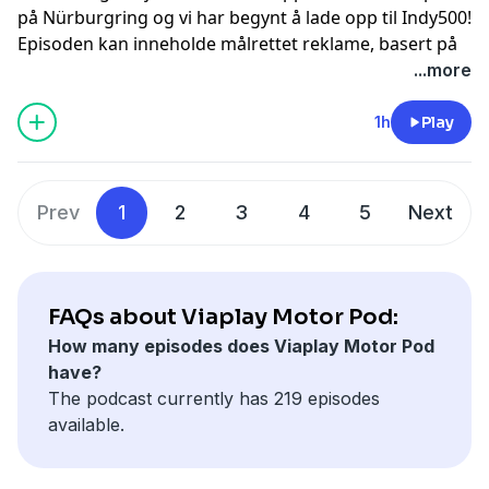
på Nürburgring og vi har begynt å lade opp til Indy500!
Episoden kan inneholde målrettet reklame, basert på
din IP-adresse, enhet og posisjon. Se
...more
smartpod.no/personvern
for informasjon og dine valg
om deling av data.
1h
Play
Prev
1
2
3
4
5
Next
FAQs about Viaplay Motor Pod:
How many episodes does Viaplay Motor Pod
have?
The podcast currently has 219 episodes
available.