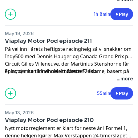
er i England på jakt etter små vannhull og
smartpod.no/personvern
for informasjon og dine valg
hovedkvarteret til FOM.
om deling av data.
1h 8min
Play
May 19, 2026
Viaplay Motor Pod episode 211
På vei inn i årets heftigste racinghelg så vi snakker om
Indy500 med Dennis Hauger og Canada Grand Prix på
Circuit Gilles Villeneuve, der Martinius Stenshorne får
en ny sjanse til å vinne sitt første F2-løp.
Episoden kan inneholde målrettet reklame, basert på
din IP-adresse, enhet og posisjon. Se
...more
smartpod.no/personvern
for informasjon og dine valg
om deling av data.
55min
Play
May 13, 2026
Viaplay Motor Pod episode 210
Nytt motorreglement er klart for neste år i Formel 1,
denne helgen kjører Max Verstappen 24-timersløpet