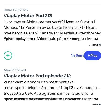
June 04, 2026
Viaplay Motor Pod 213
Hvor mye er Alpine-teamet verdt? Hvem er favoritt i
Monaco? Er Perez en av de beste førerne i F1? Hvor
mye betød seieren i Canada for Martinius Stenshorne?
Dette og mye mer får du svar på i ukens episode.
Episoden kan inneholde målrettet reklame, basert på
din IP-adresse, enhet og posisjon. Se
...more
smartpod.no/personvern
for informasjon og dine valg
om deling av data.
1h 6min
Play
May 27, 2026
Viaplay Motor Pod episode 212
Vi har vært gjennom den mest hektiske
motorsportshelgen i året med F1 og F2 fra Canada og
Indy500 fra USA. Atle og Stein samles i studio for å
oppsummere og feire den første F2-seieren til
Episoden kan inneholde målrettet reklame, basert på
Martinius Stenshorne. Vi hører også fra Henning som
din IP-adresse, enhet og posisjon. Se
...more