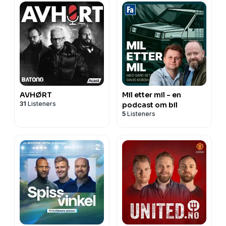
AVHØRT
Mil etter mil - en
31
Listeners
podcast om bil
5
Listeners