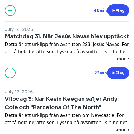
Hosted on Acast. See
acast.com/privacy
for more
information.
46min
Play
July 14, 2026
Matchdag 31: När Jesús Navas blev upptäckt
Detta är ett urklipp från avsnitten 283. Jesús Navas. För
att få hela berättelsen. Lyssna på avsnitten i sin helhet.
Hosted on Acast. See
acast.com/privacy
for more
...more
information.
22min
Play
July 13, 2026
Vilodag 3: När Kevin Keegan säljer Andy
Cole och "Barcelona Of The North"
Detta är ett urklipp från avsnitten om Newcastle. För
att få hela berättelsen. Lyssna på avsnitten i sin helhet.
Hosted on Acast. See
acast.com/privacy
for more
...more