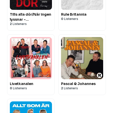
Tills alla dör/När ingen
Rule Britannia
0
Listeners
lyssnar -
2
Listeners
Poddböckerna
Livetkanalen
Pascal & Johannes
0
Listeners
2
Listeners