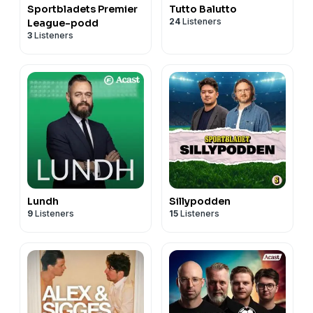
Sportbladets Premier
Tutto Balutto
24
Listeners
League-podd
3
Listeners
Lundh
Sillypodden
9
Listeners
15
Listeners