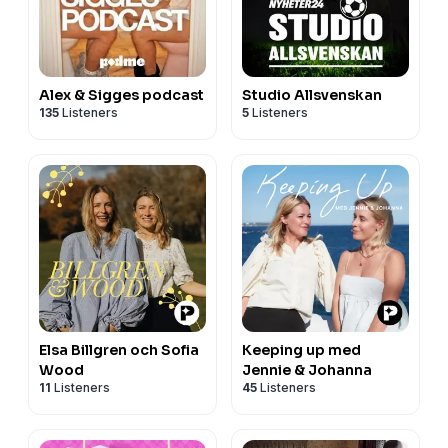
Alex & Sigges podcast
Studio Allsvenskan
135
Listeners
5
Listeners
Elsa Billgren och Sofia
Keeping up med
Wood
Jennie & Johanna
11
Listeners
45
Listeners