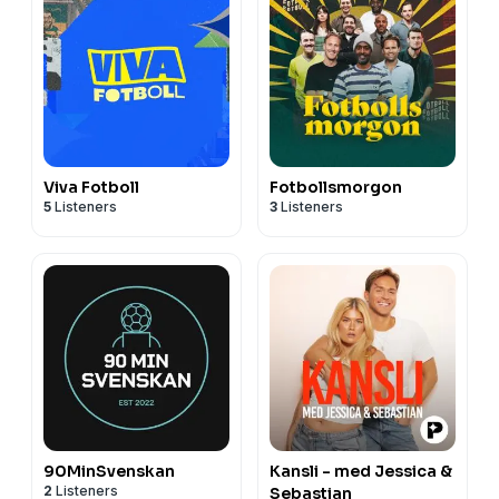
Viva Fotboll
Fotbollsmorgon
5
Listeners
3
Listeners
90MinSvenskan
Kansli - med Jessica &
2
Listeners
Sebastian