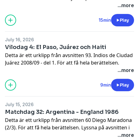
helhet.
...more
Hosted on Acast. See
acast.com/privacy
for more
information.
15min
Play
July 16, 2026
Vilodag 4: El Paso, Juárez och Haiti
Detta är ett urklipp från avsnitten 93. Indios de Ciudad
Juárez 2008/09 - del 1. För att få hela berättelsen.
Lyssna på avsnitten i sin helhet.
...more
Hosted on Acast. See
acast.com/privacy
for more
information.
9min
Play
July 15, 2026
Matchdag 32: Argentina - England 1986
Detta är ett urklipp från avsnitten 60 Diego Maradona
(2/3). För att få hela berättelsen. Lyssna på avsnitten i
sin helhet.
...more