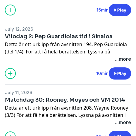
information.
15min
Play
July 12, 2026
Vilodag 2: Pep Guardiolas tid i Sinaloa
Detta är ett urklipp från avsnitten 194. Pep Guardiola
(del 1/4). För att få hela berättelsen. Lyssna på
avsnitten i sin helhet.
...more
Hosted on Acast. See
acast.com/privacy
for more
information.
10min
Play
July 11, 2026
Matchdag 30: Rooney, Moyes och VM 2014
Detta är ett urklipp från avsnitten 208. Wayne Rooney
(3/3) För att få hela berättelsen. Lyssna på avsnitten i
sin helhet.
...more
Hosted on Acast. See
acast.com/privacy
for more