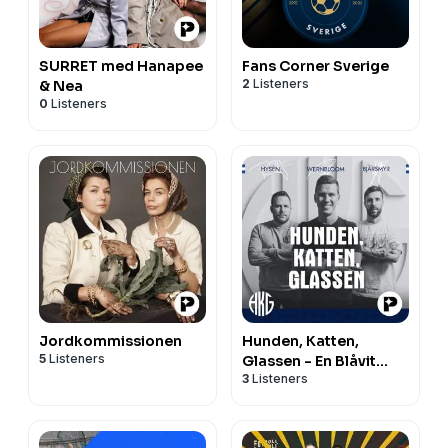
SURRET med Hanapee
Fans Corner Sverige
2
Listeners
& Nea
0
Listeners
Jordkommissionen
Hunden, Katten,
5
Listeners
Glassen - En Blåvit
3
Listeners
podcast