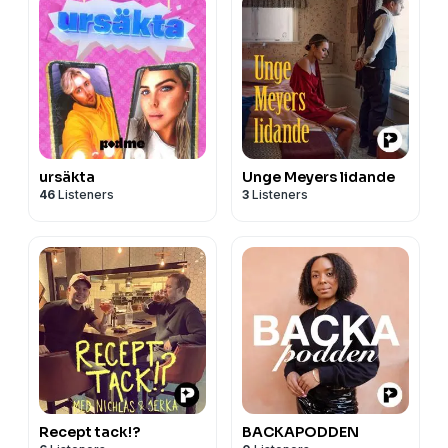
ursäkta
Unge Meyers lidande
46
Listeners
3
Listeners
Recept tack!?
BACKAPODDEN