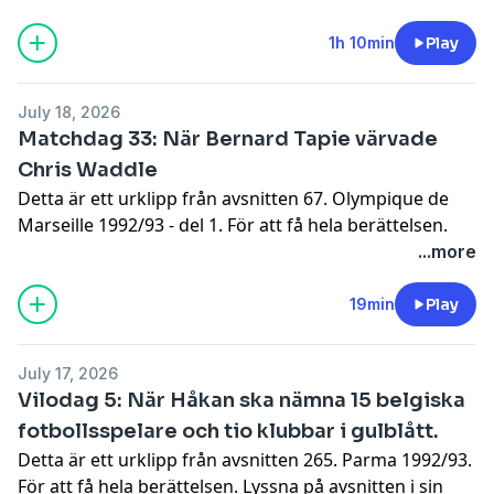
Hosted on Acast. See
acast.com/privacy
for more
information.
1h 10min
Play
July 18, 2026
Matchdag 33: När Bernard Tapie värvade
Chris Waddle
Detta är ett urklipp från avsnitten 67. Olympique de
Marseille 1992/93 - del 1. För att få hela berättelsen.
Lyssna på avsnitten i sin helhet.
...more
Hosted on Acast. See
acast.com/privacy
for more
information.
19min
Play
July 17, 2026
Vilodag 5: När Håkan ska nämna 15 belgiska
fotbollsspelare och tio klubbar i gulblått.
Detta är ett urklipp från avsnitten 265. Parma 1992/93.
För att få hela berättelsen. Lyssna på avsnitten i sin