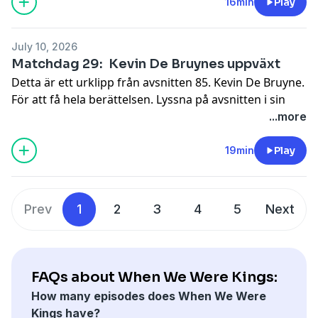
information.
16min
Play
July 10, 2026
Matchdag 29: Kevin De Bruynes uppväxt
Detta är ett urklipp från avsnitten 85. Kevin De Bruyne.
För att få hela berättelsen. Lyssna på avsnitten i sin
helhet.
...more
Hosted on Acast. See
acast.com/privacy
for more
information.
19min
Play
Prev
1
2
3
4
5
Next
FAQs about When We Were Kings:
How many episodes does When We Were
Kings have?