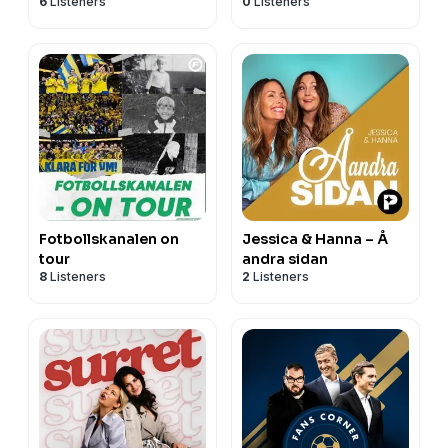
6
Listeners
0
Listeners
Fotbollskanalen on
Jessica & Hanna – Å
tour
andra sidan
8
Listeners
2
Listeners