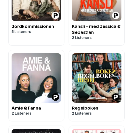
Jordkommissionen
Kansli - med Jessica &
5
Listeners
Sebastian
2
Listeners
Amie & Fanna
Regelboken
2
Listeners
2
Listeners