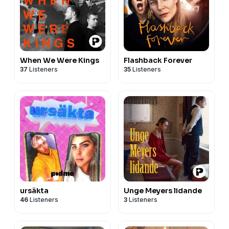
When We Were Kings
Flashback Forever
37
Listeners
35
Listeners
ursäkta
Unge Meyers lidande
46
Listeners
3
Listeners