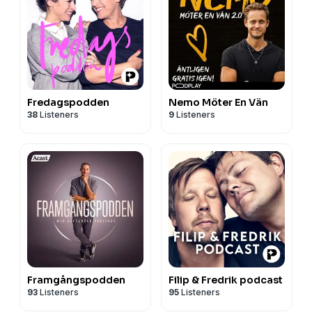
Fredagspodden
Nemo Möter En Vän
38
Listeners
9
Listeners
Framgångspodden
Filip & Fredrik podcast
93
Listeners
95
Listeners