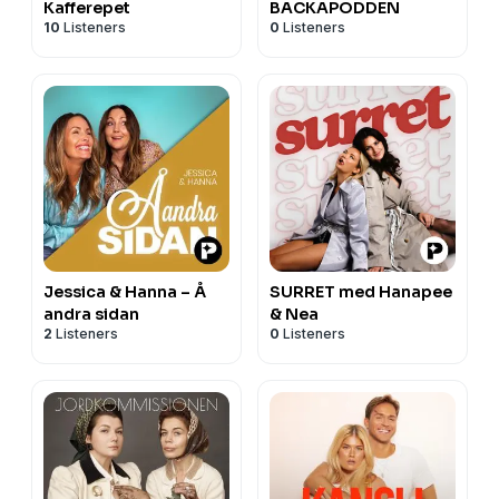
Kafferepet
BACKAPODDEN
10
Listeners
0
Listeners
Jessica & Hanna – Å
SURRET med Hanapee
andra sidan
& Nea
2
Listeners
0
Listeners