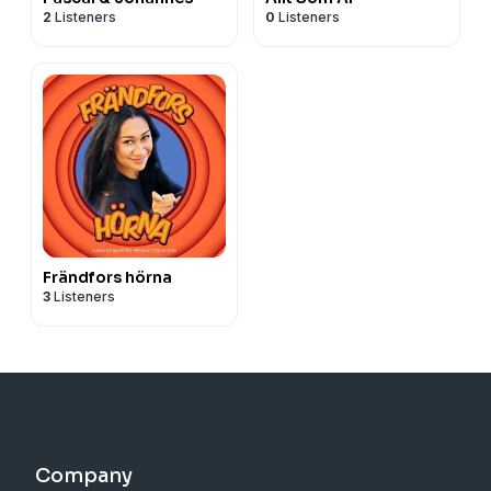
2
Listeners
0
Listeners
Frändfors hörna
3
Listeners
Company