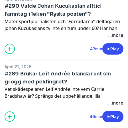
information.
#290 Valde Johan Kücükaslan alltid
famntag i leken ”Ryska posten”?
Mäter sportjournalisten och ”Förrädarna”-deltagaren
Johan Kücukaslans tv inte en tum under 60? Har han
aldrig varit på en svensexa? Och kallar han
...more
trattkantareller för ”trattisar” i sms till kvinnor när
ingen ser?
47min
Play
Hosted on Acast. See
acast.com/privacy
for more
information.
April 21, 2026
#289 Brukar Leif Andrée blanda runt sin
grogg med pekfingret?
Vet skådespelaren Leif Andrée inte vem Carrie
Bradshaw är? Sprängs det uppehållande lilla
partyhattsnöret ofta under hans haka? Och har han
...more
just nu ingen tandläkare?
Hosted on Acast. See
acast.com/privacy
for more
46min
Play
information.