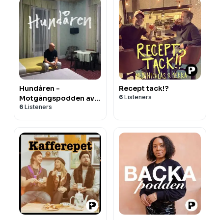
Hundåren -
Recept tack!?
6
Listeners
Motgångspodden av
6
Listeners
Tomas Andersson Wij