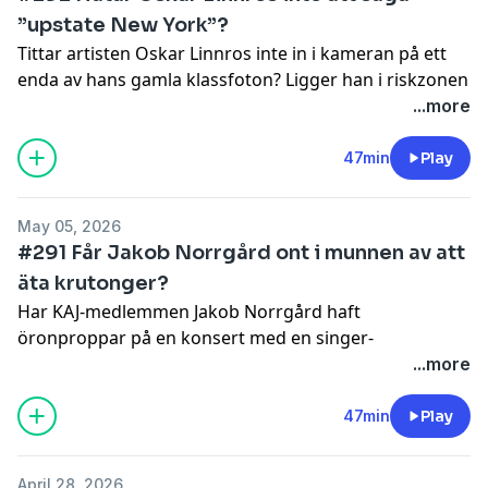
”upstate New York”?
Tittar artisten Oskar Linnros inte in i kameran på ett
enda av hans gamla klassfoton? Ligger han i riskzonen
för att börja måla? Och har hans son långt hår?
...more
Hosted on Acast. See
acast.com/privacy
for more
information.
47min
Play
May 05, 2026
#291 Får Jakob Norrgård ont i munnen av att
äta krutonger?
Har KAJ-medlemmen Jakob Norrgård haft
öronproppar på en konsert med en singer-
songwriter? Är det han inte vet om Pinocchios skapare
...more
Geppetto inte värt att veta? Och känner han någon
som känner någon som känner någon som fått
47min
Play
klamydia av Mr Lordi?
Hosted on Acast. See
acast.com/privacy
for more
April 28, 2026