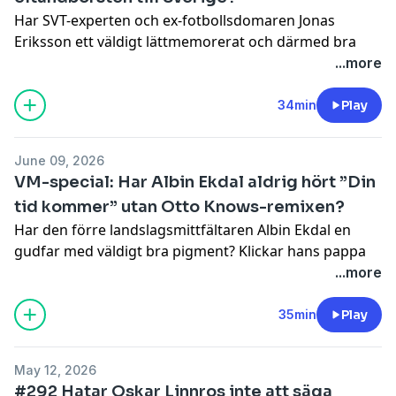
för det bästa erbjudandet på ditt NordVPN-
Har SVT-experten och ex-fotbollsdomaren Jonas
abonnemang. Via min länk får du dessutom 4 extra
Eriksson ett väldigt lättmemorerat och därmed bra
månader på 2-årsplanen och 30 dagars pengarna-
telefonnummer? Älskar han att gitarriffet i Status
...more
tillbaka-garanti.
Quos ”Whatever you want” går exakt likadant som
Hosted on Acast. See
acast.com/privacy
for more
sångmelodin? Och är han buksvåger med sultanen av
34min
Play
information.
Brunei?
Hosted on Acast. See
acast.com/privacy
for more
June 09, 2026
information.
VM-special: Har Albin Ekdal aldrig hört ”Din
tid kommer” utan Otto Knows-remixen?
Har den förre landslagsmittfältaren Albin Ekdal en
gudfar med väldigt bra pigment? Klickar hans pappa
inte med ”Granens” pappa? Och stod han på samma
...more
studentflak som en kille som senare skulle komma att
dömas för ekobrott?
35min
Play
Hosted on Acast. See
acast.com/privacy
for more
information.
May 12, 2026
#292 Hatar Oskar Linnros inte att säga