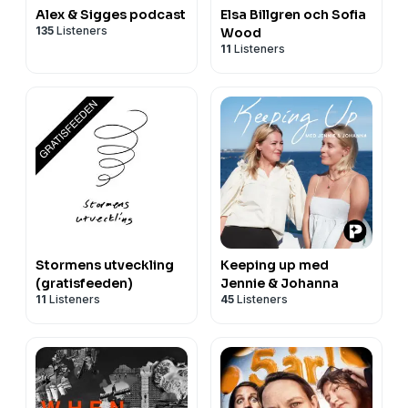
Alex & Sigges podcast
Elsa Billgren och Sofia
135
Listeners
Wood
11
Listeners
Stormens utveckling
Keeping up med
(gratisfeeden)
Jennie & Johanna
11
Listeners
45
Listeners