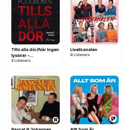
Tills alla dör/När ingen
Livetkanalen
0
Listeners
lyssnar -
2
Listeners
Poddböckerna
Pascal & Johannes
Allt Som Är